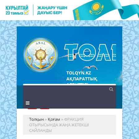
TOLQYN.KZ
АҚПАРАТТЫҚ
АГЕНТТІГІ
Толқын
»
Қоғам
» ФРАКЦИЯ
ОТЫРЫСЫНДА ЖАҢА ЖЕТЕКШІ
САЙЛАНДЫ