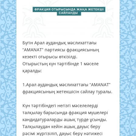
Бүгін Арал аудандық мәслихаттағы
“AMANAT” партиясы фракциясының
кезекті отырысы өткізілді.
Отырыстың күн тәртібінде 1 мәселе
қаралды:
1.Арал аудандық мәслихаттағы “AMANAT”
фракциясының жетекшісін сайлау туралы.
Күн тәртібіндегі негізгі мәселелерді
талқылау барысында фракция мүшелері
кандидатураларды ашық түрде ұсынды.
Талқылаудан кейін ашық дауыс беру
рәсімі жүргізіліп, дауыс беру нәтижесі