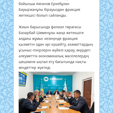
бойынша Аяғанов Еркебұлан
Бауыржанұлы бірауыздан фракция
жетекшісі болып сайланды.
Жиын барысында филиал төрағасы
Базарбай Шөменұлы жаңа жетекшіге
алдағы жұмыс кезеңінде фракция
қызметін одан әрі күшейту, азаматтардың
ұсыныс-пікірлерін жүйелі қарау, өңірдегі
әлеуметтік-экономикалық мәселелердің
шешіміне ықпал ету бағытында нақты
міндеттер жүктеді.