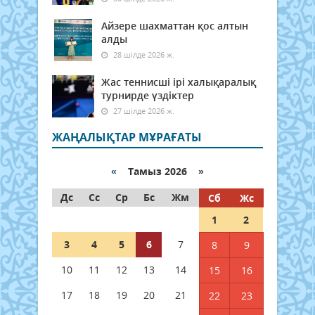
Айзере шахматтан қос алтын
алды
28 шілде 2026 ж.
Жас теннисші ірі халықаралық
турнирде үздіктер
27 шілде 2026 ж.
ЖАҢАЛЫҚТАР МҰРАҒАТЫ
«
Тамыз 2026 »
Дс
Сс
Ср
Бс
Жм
Сб
Жс
1
2
3
4
5
6
7
8
9
10
11
12
13
14
15
16
17
18
19
20
21
22
23