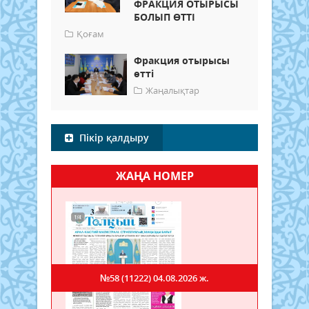
ФРАКЦИЯ ОТЫРЫСЫ
БОЛЫП ӨТТІ
Қоғам
Фракция отырысы
өтті
Жаңалықтар
Пікір қалдыру
ЖАҢА НОМЕР
№58 (11222)
04.08.2026 ж.