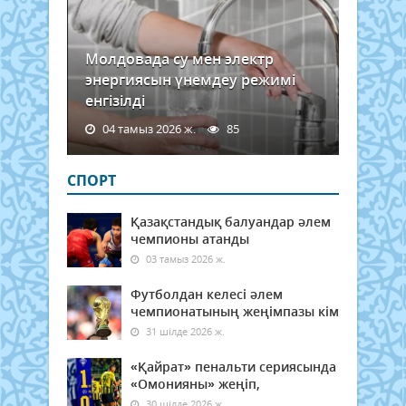
Молдовада су мен электр
энергиясын үнемдеу режимі
енгізілді
04 тамыз 2026 ж.
85
СПОРТ
Қазақстандық балуандар әлем
чемпионы атанды
03 тамыз 2026 ж.
Футболдан келесі әлем
чемпионатының жеңімпазы кім
31 шілде 2026 ж.
«Қайрат» пенальти сериясында
«Омонияны» жеңіп,
30 шілде 2026 ж.