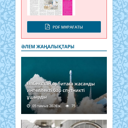
PDF МҰРАҒАТЫ
ӘЛЕМ ЖАҢАЛЫҚТАРЫ
Өзбекстан орбитаға жасанды
интеллекті бар спутникті
ұшырды
05 тамыз 2026 ж.
75