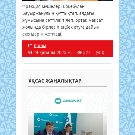
Фракция мүшелері Еркебұлан
Бауыржанұлын құттықтап, алдағы
жұмысына сәттілік тілеп, ортақ мақсат
жолында бірлесіп еңбек етуге дайын
екендерін жеткізді.
Қоғам
24 қараша 2025 ж.
327
0
ҰҚСАС ЖАҢАЛЫҚТАР: