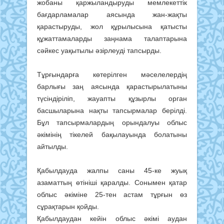
жобаны қаржыландыруды мемлекеттік
бағдарламалар аясында жан-жақты
қарастыруды, жол құрылысына қатысты
құжаттамаларды заңнама талаптарына
сәйкес уақытылы әзірлеуді тапсырды.
Тұрғындарға көтерілген мәселелердің
барлығы заң аясында қарастырылатыны
түсіндіріліп, жауапты құзырлы орган
басшыларына нақты тапсырмалар берілді.
Бұл тапсырмалардың орындалуы облыс
әкімінің тікелей бақылауында болатыны
айтылды.
Қабылдауда жалпы саны 45-ке жуық
азаматтың өтініші қаралды. Сонымен қатар
облыс әкіміне 25-тен астам тұрғын өз
сұрақтарын қойды.
Қабылдаудан кейін облыс әкімі аудан