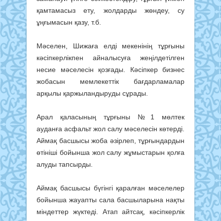
қамтамасыз ету, жолдарды жөндеу, су
ұңғымасын қазу, т.б.
Мәселен, Шижаға елді мекенінің тұрғыны
кәсіпкерлікпен айналысуға жеңілдетілген
несие мәселесін қозғады. Кәсіпкер бизнес
жобасын мемлекеттік бағдарламалар
арқылы қаржыландыруды сұрады.
Арал қаласының тұрғыны №1 мөлтек
ауданға асфальт жол салу мәселесін көтерді.
Аймақ басшысы жоба әзірлеп, тұрғындардын
өтініші бойынша жол салу жұмыстарын қолға
алуды тапсырды.
Аймақ басшысы бүгінгі қаралған мәселелер
бойынша жауапты сала басшыларына нақты
міндеттер жүктеді. Атап айтсақ, кәсіпкерлік