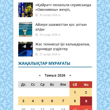
«Қайрат» пенальти сериясында
«Омонияны» жеңіп,
30 шілде 2026 ж.
Айзере шахматтан қос алтын
алды
28 шілде 2026 ж.
Жас теннисші ірі халықаралық
турнирде үздіктер
27 шілде 2026 ж.
ЖАҢАЛЫҚТАР МҰРАҒАТЫ
«
Тамыз 2026 »
Дс
Сс
Ср
Бс
Жм
Сб
Жс
1
2
3
4
5
6
7
8
9
10
11
12
13
14
15
16