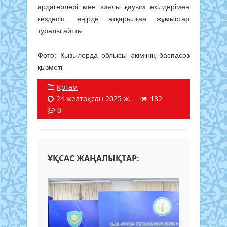
ардагерлері мен зиялы қауым өкілдерімен
кездесіп, өңірде атқарылған жұмыстар
туралы айтты.
Фото: Қызылорда облысы әкімінің баспасөз
қызметі
Қоғам
24 желтоқсан 2025 ж.
182
0
ҰҚСАС ЖАҢАЛЫҚТАР: