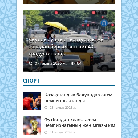
Сеулде ауа температурасы жеті
жылдан бері алғаш рет 40
градустан асты
07 тамыз 2026 ж.
84
СПОРТ
Қазақстандық балуандар әлем
чемпионы атанды
03 тамыз 2026 ж.
Футболдан келесі әлем
чемпионатының жеңімпазы кім
31 шілде 2026 ж.