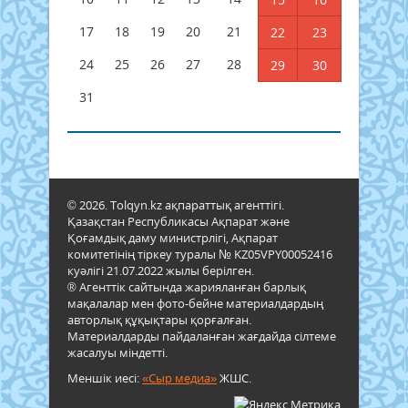
17
18
19
20
21
22
23
24
25
26
27
28
29
30
31
© 2026. Tolqyn.kz ақпараттық агенттігі.
Қазақстан Республикасы Ақпарат және
Қоғамдық даму министрлігі, Ақпарат
комитетінің тіркеу туралы № KZ05VPY00052416
куәлігі 21.07.2022 жылы берілген.
® Агенттік сайтында жарияланған барлық
мақалалар мен фото-бейне материалдардың
авторлық құқықтары қорғалған.
Материалдарды пайдаланған жағдайда сілтеме
жасалуы міндетті.
Меншік иесі:
«Сыр медиа»
ЖШС.