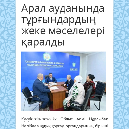
Арал ауданында
тұрғындардың
жеке мәселелері
қаралды
Kyzylorda-news.kz
Облыс әкімі Нұрлыбек
Нәлібаев құқық қорғау органдарының бірінші