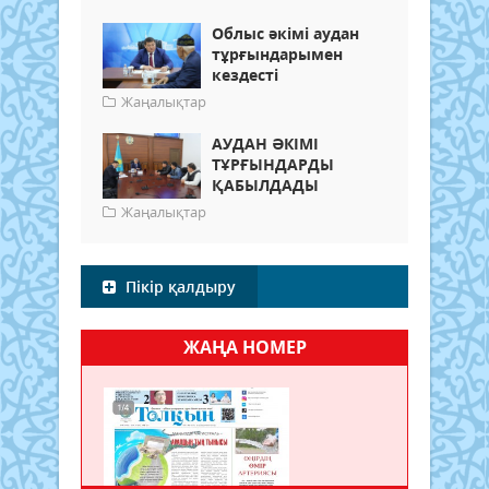
Облыс әкімі аудан
тұрғындарымен
кездесті
Жаңалықтар
АУДАН ӘКІМІ
ТҰРҒЫНДАРДЫ
ҚАБЫЛДАДЫ
Жаңалықтар
Пікір қалдыру
ЖАҢА НОМЕР