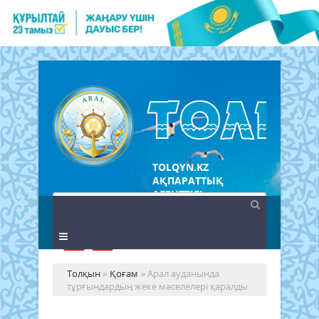
TOLQYN.KZ
АҚПАРАТТЫҚ
АГЕНТТІГІ
Толқын
»
Қоғам
» Арал ауданында
тұрғындардың жеке мәселелері қаралды