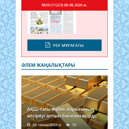
№59 (11223)
08.08.2026 ж.
PDF МҰРАҒАТЫ
ӘЛЕМ ЖАҢАЛЫҚТАРЫ
АҚШ-тағы еңбек нарығының
әлсіреуі алтын бағасын өсірді
08 тамыз 2026 ж.
74