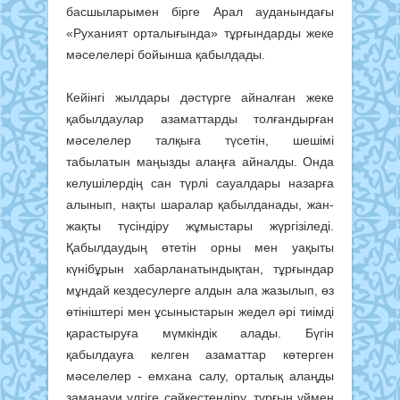
басшыларымен бірге Арал ауданындағы
«Руханият орталығында» тұрғындарды жеке
мәселелері бойынша қабылдады.
Кейінгі жылдары дәстүрге айналған жеке
қабылдаулар азаматтарды толғандырған
мәселелер талқыға түсетін, шешімі
табылатын маңызды алаңға айналды. Онда
келушілердің сан түрлі сауалдары назарға
алынып, нақты шаралар қабылданады, жан-
жақты түсіндіру жұмыстары жүргізіледі.
Қабылдаудың өтетін орны мен уақыты
күнібұрын хабарланатындықтан, тұрғындар
мұндай кездесулерге алдын ала жазылып, өз
өтініштері мен ұсыныстарын жедел әрі тиімді
қарастыруға мүмкіндік алады. Бүгін
қабылдауға келген азаматтар көтерген
мәселелер - емхана салу, орталық алаңды
заманауи үлгіге сәйкестендіру, тұрғын үймен