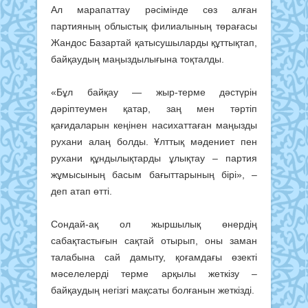
Ал марапаттау рәсімінде сөз алған
партияның облыстық филиалының төрағасы
Жандос Базартай қатысушыларды құттықтап,
байқаудың маңыздылығына тоқталды.
«Бұл байқау — жыр-терме дәстүрін
дәріптеумен қатар, заң мен тәртіп
қағидаларын кеңінен насихаттаған маңызды
рухани алаң болды. Ұлттық мәдениет пен
рухани құндылықтарды ұлықтау – партия
жұмысының басым бағыттарының бірі», –
деп атап өтті.
Сондай-ақ ол жыршылық өнердің
сабақтастығын сақтай отырып, оны заман
талабына сай дамыту, қоғамдағы өзекті
мәселелерді терме арқылы жеткізу –
байқаудың негізгі мақсаты болғанын жеткізді.