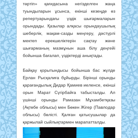
тәртіп» қағидасына негізделген жаңа
туындыларын ұсынса, екінші кезеңде өз
репертуарындағы үздік шығармаларын
орындады. Қазылар алқасы орындаушылық
шеберлік, мақам-сазды меңгеру, дәстүрлі
мектеп ерекшеліктерін сақтау және
шығарманың мазмұнын аша білу деңгейі
бойынша бағалап, үздіктерді анықтады.
Байқау қорытындысы бойынша бас жүлде
Ерлан Рысқалиға бұйырды. Бірінші орынды
қарағандылық Дидар Қамиев иеленсе, екінші
орын Марат Сүгірбайға табысталды. Ал
үшінші орынды Рамазан Мұхамбетқазы
(Ақтөбе облысы) мен Бөкен Жігер (Павлодар
облысы) бөлісті. Қалған қатысушылар да
қаржылай сыйлықтармен марапатталды.