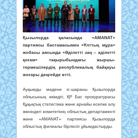
Қызылорда қаласында «AMANAT»
партиясы бастамасымен «Ұлттық мұра»
жобасы аясында «Әділетті заң – әділетті
қоғам» тақырыбындағы жыршы-
термешілердің республикалық байқауы
жоғары деңгейде өтті.
Ауқымды мәдени іс-шараны Қызылорда
облысының әкімдігі, ҚР Бас прокуратурасы
Құқықтық статистика және арнайы есепке алу
жөніндегі комитетінің облыстық департаменті
және «AMANAT» партиясы Қызылорда
облыстық филиалы бірлесіп ұйымдастырды.