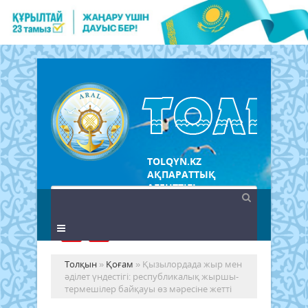
TOLQYN.KZ
АҚПАРАТТЫҚ
АГЕНТТІГІ
Толқын
»
Қоғам
» Қызылордада жыр мен
әділет үндестігі: республикалық жыршы-
термешілер байқауы өз мәресіне жетті