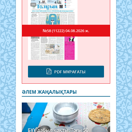
№58 (11222)
04.08.2026 ж.
PDF МҰРАҒАТЫ
ӘЛЕМ ЖАҢАЛЫҚТАРЫ
БҰҰ дабыл қақты: Тағы 50