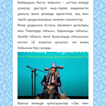
Байқаудың басты мақсаты – ұлттық өнерді
ұлықтау, дәстүрлі жыр-терме мәдениетін
дамыту және қоғамда әділеттілік, заң мен
тәртіп құндылықтарын кеңінен насихаттау.
Өнер додасына Астана, Шымкент қалалары
мен Павлодар облысы, Қарағанды облысы,
Ақтөбе облысы және Қызылорда облысынан
келген 10 өнерпаз қатысып, екі кезең
бойынша бақ сынады.
Бірінші кезеңде қатысушылар «Заң мен