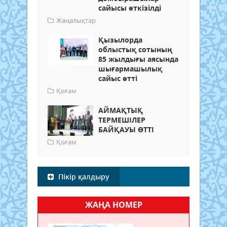
сайысы өткізілді
Жаңалықтар
Қызылорда
облыстық сотының
85 жылдығы аясында
шығармашылық
сайыс өтті
Қоғам
АЙМАҚТЫҚ
ТЕРМЕШІЛЕР
БАЙҚАУЫ ӨТТІ
Қоғам
Пікір қалдыру
ЖАҢА НОМЕР