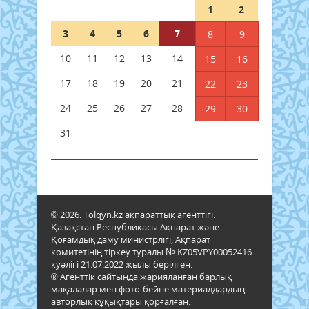
1
2
3
4
5
6
7
8
9
10
11
12
13
14
15
16
17
18
19
20
21
22
23
24
25
26
27
28
29
30
31
© 2026. Tolqyn.kz ақпараттық агенттігі.
Қазақстан Республикасы Ақпарат және
Қоғамдық даму министрлігі, Ақпарат
комитетінің тіркеу туралы № KZ05VPY00052416
куәлігі 21.07.2022 жылы берілген.
® Агенттік сайтында жарияланған барлық
мақалалар мен фото-бейне материалдардың
авторлық құқықтары қорғалған.