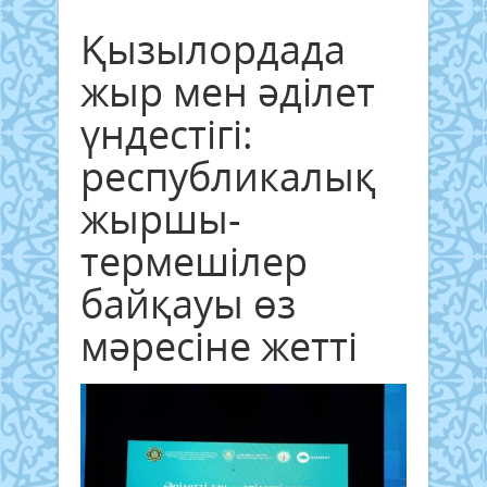
Қызылордада
жыр мен әділет
үндестігі:
республикалық
жыршы-
термешілер
байқауы өз
мәресіне жетті