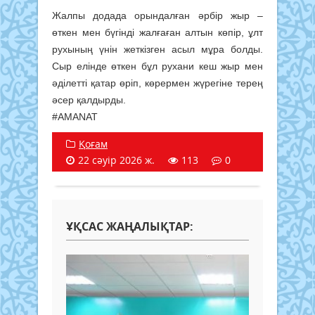
Жалпы додада орындалған әрбір жыр –
өткен мен бүгінді жалғаған алтын көпір, ұлт
рухының үнін жеткізген асыл мұра болды.
Сыр елінде өткен бұл рухани кеш жыр мен
әділетті қатар өріп, көрермен жүрегіне терең
әсер қалдырды.
#AMANAT
Қоғам
22 сәуір 2026 ж.
113
0
ҰҚСАС ЖАҢАЛЫҚТАР: