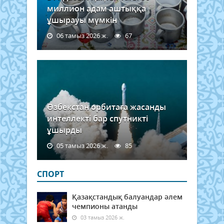
миллион адам аштыққа
ұшырауы мүмкін
06 тамыз 2026 ж.
67
Өзбекстан орбитаға жасанды
интеллекті бар спутникті
ұшырды
05 тамыз 2026 ж.
85
СПОРТ
Қазақстандық балуандар әлем
чемпионы атанды
03 тамыз 2026 ж.