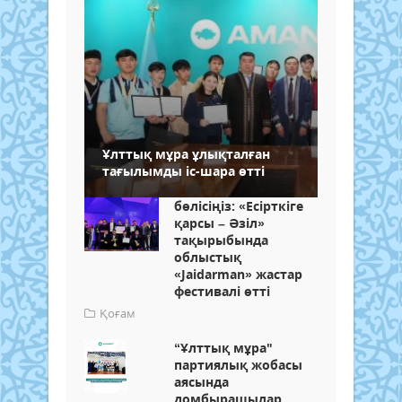
Ұлттық мұра ұлықталған
тағылымды іс-шара өтті
бөлісіңіз: «Есірткіге
қарсы – Әзіл»
тақырыбында
облыстық
«Jaіdarman» жастар
фестивалі өтті
Қоғам
“Ұлттық мұра"
партиялық жобасы
аясында
домбырашылар