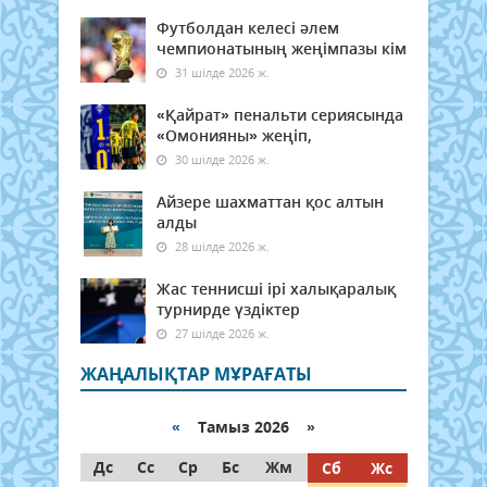
Футболдан келесі әлем
чемпионатының жеңімпазы кім
31 шілде 2026 ж.
«Қайрат» пенальти сериясында
«Омонияны» жеңіп,
30 шілде 2026 ж.
Айзере шахматтан қос алтын
алды
28 шілде 2026 ж.
Жас теннисші ірі халықаралық
турнирде үздіктер
27 шілде 2026 ж.
ЖАҢАЛЫҚТАР МҰРАҒАТЫ
«
Тамыз 2026 »
Дс
Сс
Ср
Бс
Жм
Сб
Жс