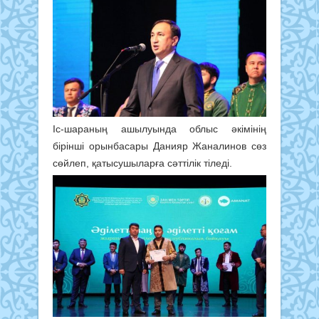
Іс-шараның ашылуында облыс әкімінің
бірінші орынбасары Данияр Жаналинов сөз
сөйлеп, қатысушыларға сәттілік тіледі.