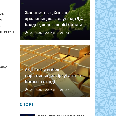
Жапонияның Хонсю
ары
аралының жағалауында 5,4
н
балдық жер сілкінісі болды
.
ы өзекті
09 тамыз 2026 ж.
73
алау
АҚШ-тағы еңбек
нарығының әлсіреуі алтын
бағасын өсірді
08 тамыз 2026 ж.
87
СПОРТ