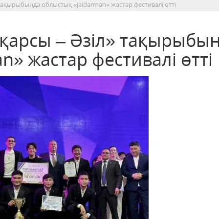
л» тақырыбында облыстық «Jaіdarman» жастар фестивалі өтті
ге қарсы – Әзіл» тақырыбы
n» жастар фестивалі өтті