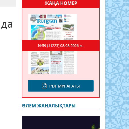
ЖАҢА НОМЕР
нда
№59 (11223)
08.08.2026 ж.
PDF МҰРАҒАТЫ
ӘЛЕМ ЖАҢАЛЫҚТАРЫ