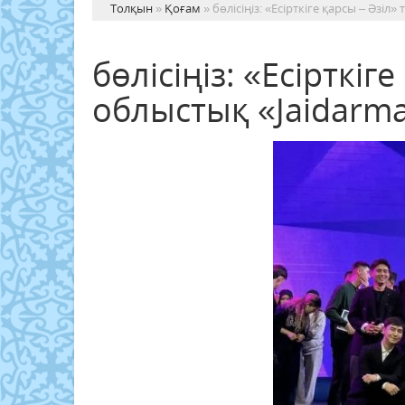
Толқын
»
Қоғам
» бөлісіңіз: «Есірткіге қарсы – Әзі
бөлісіңіз: «Есірткі
облыстық «Jaіdarma