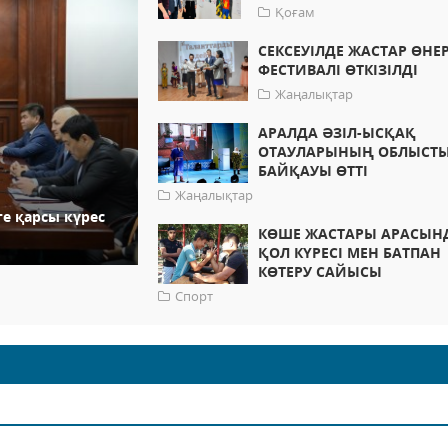
Қоғам
СЕКСЕУІЛДЕ ЖАСТАР ӨНЕ
ФЕСТИВАЛІ ӨТКІЗІЛДІ
Жаңалықтар
АРАЛДА ӘЗІЛ-ЫСҚАҚ
ОТАУЛАРЫНЫҢ ОБЛЫСТ
БАЙҚАУЫ ӨТТІ
Жаңалықтар
е қарсы күрес
КӨШЕ ЖАСТАРЫ АРАСЫН
ҚОЛ КҮРЕСІ МЕН БАТПАН
КӨТЕРУ САЙЫСЫ
Спорт