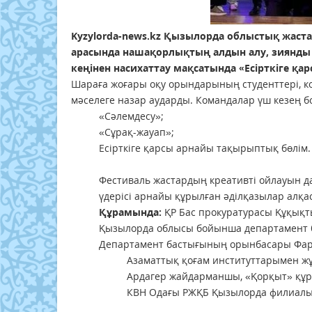
Kyzylorda-news.kz
Қызылорда облыстық жаста
арасында нашақорлықтың алдын алу, зиянды 
кеңінен насихаттау мақсатында «Есірткіге қар
Шараға жоғары оқу орындарының студенттері, к
мәселеге назар аударды. Командалар үш кезең 
«Сәлемдесу»;
«Сұрақ-жауап»;
Есірткіге қарсы арнайы тақырыптық бөлім.
Фестиваль жастардың креативті ойлауын да
үдерісі арнайы құрылған әділқазылар алқа
Құрамында:
ҚР Бас прокуратурасы Құқықты
Қызылорда облысы бойынша департамент б
Департамент бастығының орынбасары Фар
Азаматтық қоғам институттарымен жұ
Ардагер жайдарманшы, «Қорқыт» құ
КВН Одағы РЖҚБ Қызылорда филиалы