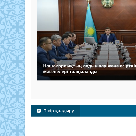
Нашақорлықтың алдын алу және есірткіг
мәселелері талқыланды
Пікір қалдыру