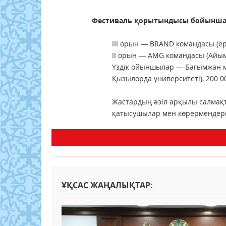
Фестиваль қорытындысы бойынша 
III орын — BRAND командасы (ерк
II орын — AMG командасы (Айым 
Үздік ойыншылар — Бағымжан м
Қызылорда университеті), 200 00
Жастардың әзіл арқылы салмақт
қатысушылар мен көрермендер
ҰҚСАС ЖАҢАЛЫҚТАР: