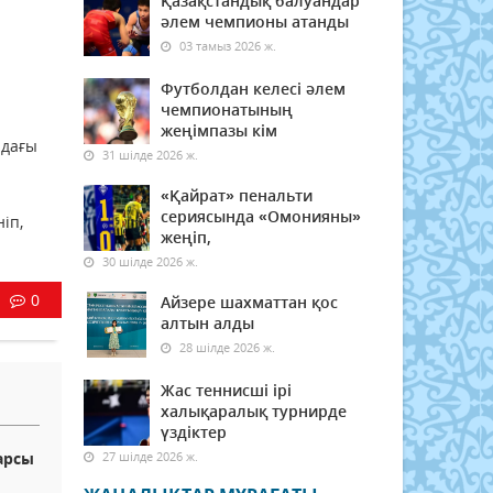
Қазақстандық балуандар
әлем чемпионы атанды
03 тамыз 2026 ж.
Футболдан келесі әлем
чемпионатының
жеңімпазы кім
ндағы
31 шілде 2026 ж.
«Қайрат» пенальти
сериясында «Омонияны»
іп,
жеңіп,
30 шілде 2026 ж.
0
Айзере шахматтан қос
алтын алды
28 шілде 2026 ж.
Жас теннисші ірі
халықаралық турнирде
үздіктер
арсы
27 шілде 2026 ж.