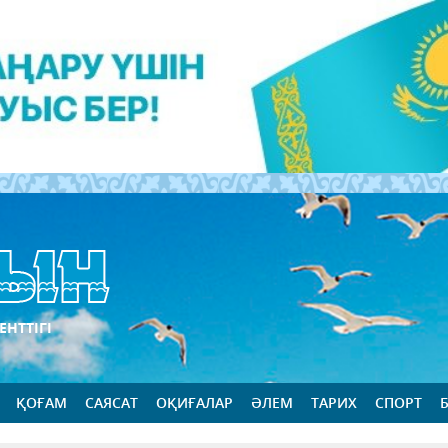
ЕНТТІГІ
ҚОҒАМ
САЯСАТ
ОҚИҒАЛАР
ӘЛЕМ
ТАРИХ
СПОРТ