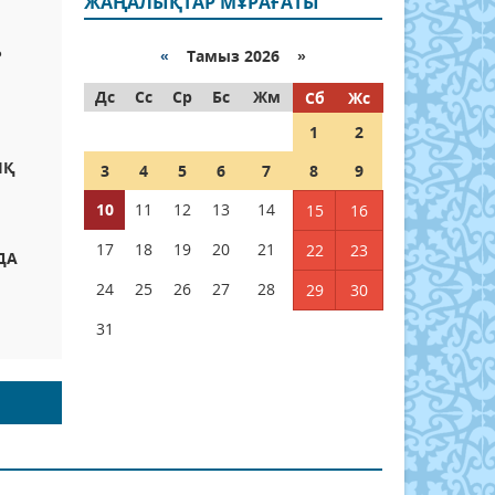
ЖАҢАЛЫҚТАР МҰРАҒАТЫ
Р
«
Тамыз 2026 »
Дс
Сс
Ср
Бс
Жм
Сб
Жс
1
2
ЫҚ
3
4
5
6
7
8
9
10
11
12
13
14
15
16
17
18
19
20
21
22
23
ДА
24
25
26
27
28
29
30
31