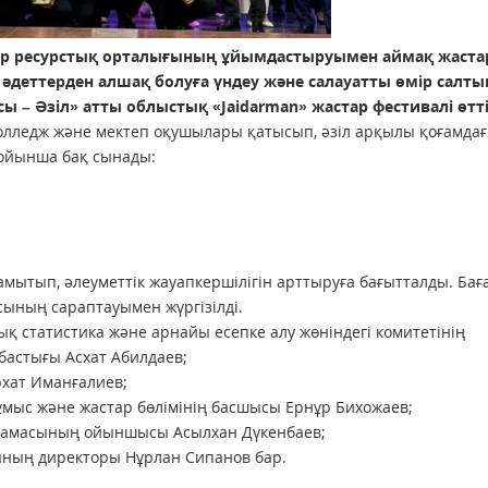
р ресурстық орталығының ұйымдастыруымен аймақ жаст
әдеттерден алшақ болуға үндеу және салауатты өмір салты
сы – Әзіл» атты облыстық «Jaіdarman» жастар фестивалі өтті
олледж және мектеп оқушылары қатысып, әзіл арқылы қоғамдағ
бойынша бақ сынады:
мытып, әлеуметтік жауапкершілігін арттыруға бағытталды. Бағ
сының сараптауымен жүргізілді.
қ статистика және арнайы есепке алу жөніндегі комитетінің
астығы Асхат Абилдаев;
хат Иманғалиев;
мыс және жастар бөлімінің басшысы Ернұр Бихожаев;
рамасының ойыншысы Асылхан Дүкенбаев;
ның директоры Нұрлан Сипанов бар.