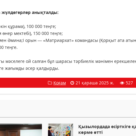
жүлдегерлер анықталды:
ін құрама), 100 000 теңге;
өнер мектебі), 150 000 теңге;
ен Әмина;I орын — «Матриархат» командасы (Қорқыт ата аты
0 теңге.
ы мәселеге ой салған бұл шарасы тәрбиелік мәнімен ерекшелен
ге жағымды әсер қалдырды.
Қоғам
21 қараша 2025 ж.
527
Қызылордада есірткіге қ
көрме өтті