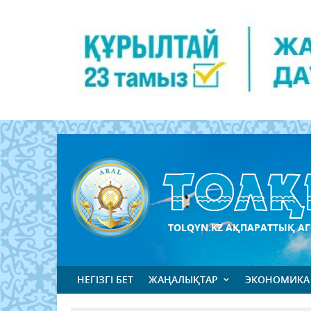
TOLQYN.KZ АҚПАРАТТЫҚ АГ
НЕГІЗГІ БЕТ
ЖАҢАЛЫҚТАР
ЭКОНОМИКА