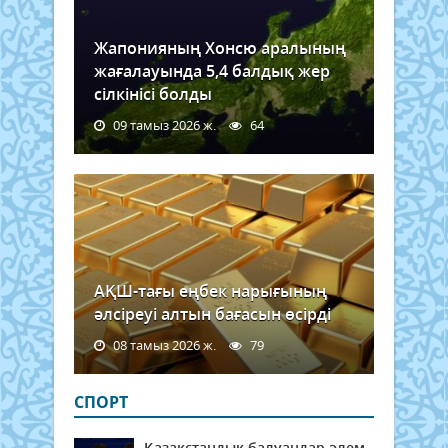
Жапонияның Хонсю аралының
жағалауында 5,4 балдық жер
сілкінісі болды
09 тамыз 2026 ж.
64
АҚШ-тағы еңбек нарығының
әлсіреуі алтын бағасын өсірді
08 тамыз 2026 ж.
79
СПОРТ
Қазақстандық балуандар әлем