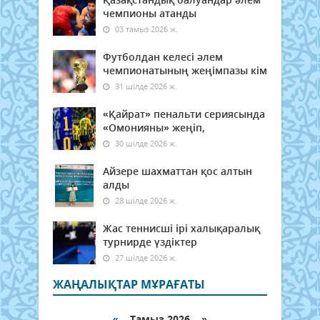
чемпионы атанды
03 тамыз 2026 ж.
Футболдан келесі әлем
чемпионатының жеңімпазы кім
31 шілде 2026 ж.
«Қайрат» пенальти сериясында
«Омонияны» жеңіп,
30 шілде 2026 ж.
Айзере шахматтан қос алтын
алды
28 шілде 2026 ж.
Жас теннисші ірі халықаралық
турнирде үздіктер
27 шілде 2026 ж.
ЖАҢАЛЫҚТАР МҰРАҒАТЫ
«
Тамыз 2026 »