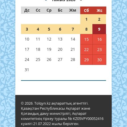
Дс
Сс
Ср
Бс
Жм
Сб
Жс
1
2
3
4
5
6
7
8
9
10
11
12
13
14
15
16
17
18
19
20
21
22
23
24
25
26
27
28
29
30
31
© 2026. Tolqyn.kz ақпараттық агенттігі.
Қазақстан Республикасы Ақпарат және
Қоғамдық даму министрлігі, Ақпарат
комитетінің тіркеу туралы № KZ05VPY00052416
куәлігі 21.07.2022 жылы берілген.