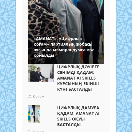
«AMANAT»: «Цифрлық
қоғам» партиялық жобасы
аясында меморандумға қол
қойылды
ЦИФРЛЫҚ ДӘУІРГЕ
СЕНІМДІ ҚАДАМ:
AMANAT AI SKILLS
КУРСЫНЫҢ ЕКІНШІ
КҮНІ БАСТАЛДЫ
Қоғам
ЦИФРЛЫҚ ДАМУҒА
ҚАДАМ: AMANAT AI
SKILLS ОҚУЫ
БАСТАЛДЫ
Қоғам