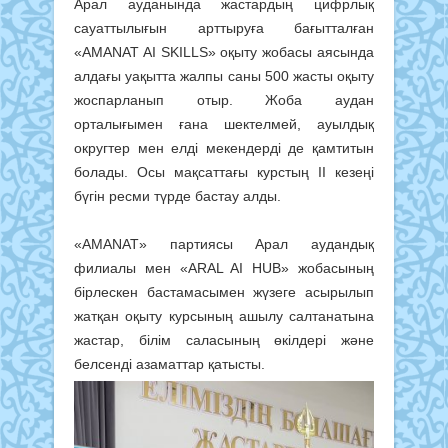
Арал ауданында жастардың цифрлық
сауаттылығын арттыруға бағытталған
«AMANAT AI SKILLS» оқыту жобасы аясында
алдағы уақытта жалпы саны 500 жасты оқыту
жоспарланып отыр. Жоба аудан
орталығымен ғана шектелмей, ауылдық
округтер мен елді мекендерді де қамтитын
болады. Осы мақсаттағы курстың II кезеңі
бүгін ресми түрде бастау алды.
«AMANAT» партиясы Арал аудандық
филиалы мен «ARAL AI HUB» жобасының
бірлескен бастамасымен жүзеге асырылып
жатқан оқыту курсының ашылу салтанатына
жастар, білім саласының өкілдері және
белсенді азаматтар қатысты.