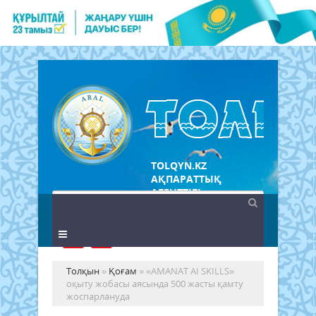
TOLQYN.KZ
АҚПАРАТТЫҚ
АГЕНТТІГІ
Толқын
»
Қоғам
» «AMANAT AI SKILLS»
оқыту жобасы аясында 500 жасты қамту
жоспарлануда