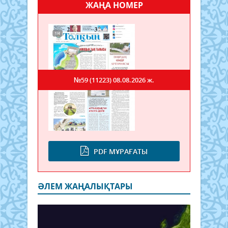
ЖАҢА НОМЕР
№59 (11223)
08.08.2026 ж.
PDF МҰРАҒАТЫ
ӘЛЕМ ЖАҢАЛЫҚТАРЫ