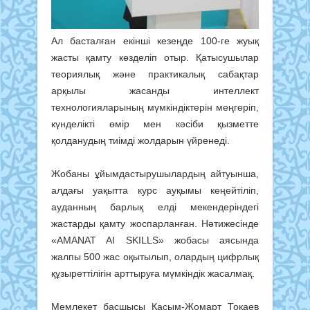
Ал басталған екінші кезеңде 100-ге жуық
жасты қамту көзделіп отыр. Қатысушылар
теориялық және практикалық сабақтар
арқылы жасанды интеллект
технологияларының мүмкіндіктерін меңгеріп,
күнделікті өмір мен кәсіби қызметте
қолданудың тиімді жолдарын үйренеді.
Жобаны ұйымдастырушылардың айтуынша,
алдағы уақытта курс ауқымы кеңейтіліп,
ауданның барлық елді мекендеріндегі
жастарды қамту жоспарланған. Нәтижесінде
«AMANAT AI SKILLS» жобасы аясында
жалпы 500 жас оқытылып, олардың цифрлық
құзыреттілігін арттыруға мүмкіндік жасалмақ.
Мемлекет басшысы Қасым-Жомарт Тоқаев