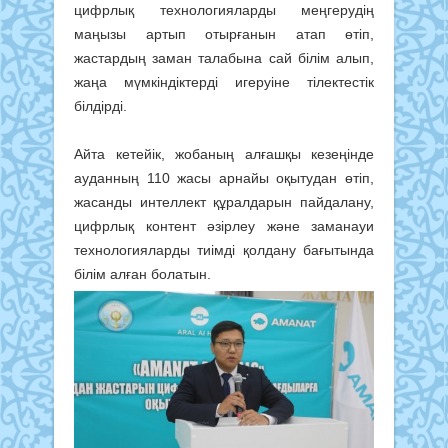
цифрлық технологияларды меңгерудің
маңызы артып отырғанын атап өтіп,
жастардың заман талабына сай білім алып,
жаңа мүмкіндіктерді игеруіне тілектестік
білдірді.
Айта кетейік, жобаның алғашқы кезеңінде
ауданның 110 жасы арнайы оқытудан өтіп,
жасанды интеллект құралдарын пайдалану,
цифрлық контент әзірлеу және заманауи
технологияларды тиімді қолдану бағытында
білім алған болатын.