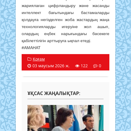
жариялаған цифрландыру және жасанды
интеллект бағытындағы бастамаларды
қолдауға негізделген жоба жастардың жаңа
технологияларды игеруіне жол ашып,
олардың еңбек нарығындағы бәсекеге
қабілеттілігін арттыруға ықпал етеді.
#АМАНАТ
Қоғам
03 маусым 2026 ж.
122
0
ҰҚСАС ЖАҢАЛЫҚТАР: