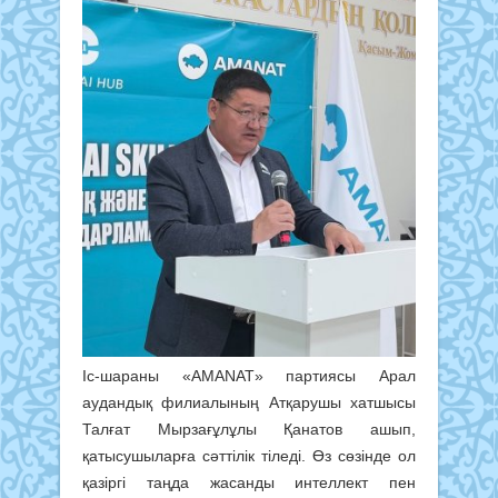
Іс-шараны «AMANAT» партиясы Арал
аудандық филиалының Атқарушы хатшысы
Талғат Мырзағұлұлы Қанатов ашып,
қатысушыларға сәттілік тіледі. Өз сөзінде ол
қазіргі таңда жасанды интеллект пен