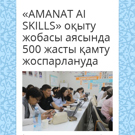
«AMANAT AI
SKILLS» оқыту
жобасы аясында
500 жасты қамту
жоспарлануда