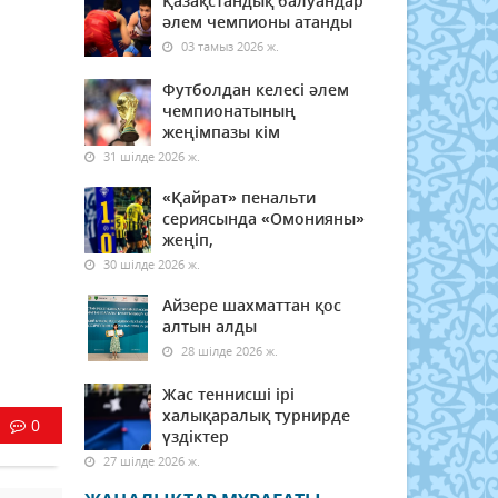
Қазақстандық балуандар
әлем чемпионы атанды
03 тамыз 2026 ж.
Футболдан келесі әлем
чемпионатының
жеңімпазы кім
31 шілде 2026 ж.
«Қайрат» пенальти
сериясында «Омонияны»
жеңіп,
30 шілде 2026 ж.
Айзере шахматтан қос
алтын алды
28 шілде 2026 ж.
Жас теннисші ірі
халықаралық турнирде
0
үздіктер
27 шілде 2026 ж.