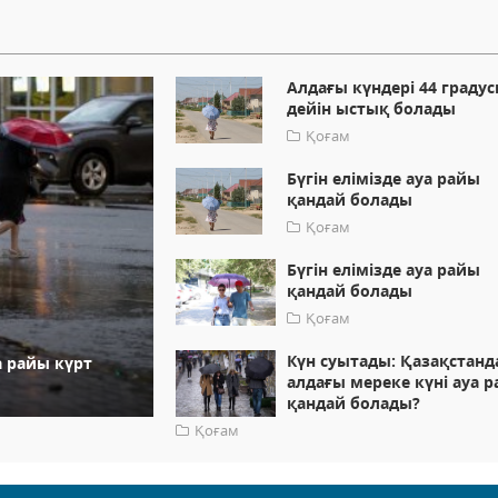
Алдағы күндері 44 градус
дейін ыстық болады
Қоғам
Бүгін елімізде ауа райы
қандай болады
Қоғам
Бүгін елімізде ауа райы
қандай болады
Қоғам
Күн суытады: Қазақстанд
а райы күрт
алдағы мереке күні ауа 
қандай болады?
Қоғам