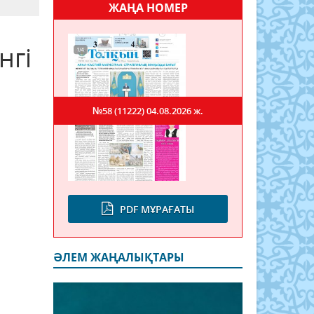
ЖАҢА НОМЕР
нгі
№58 (11222)
04.08.2026 ж.
PDF МҰРАҒАТЫ
ӘЛЕМ ЖАҢАЛЫҚТАРЫ