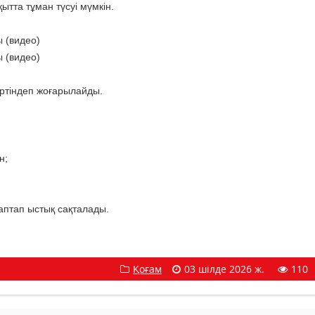
ытта тұман түсуі мүмкін.
 (видео)
 (видео)
ртіндеп жоғарылайды.
н;
 аптап ыстық сақталады.
Қоғам
03 шілде 2026 ж.
110