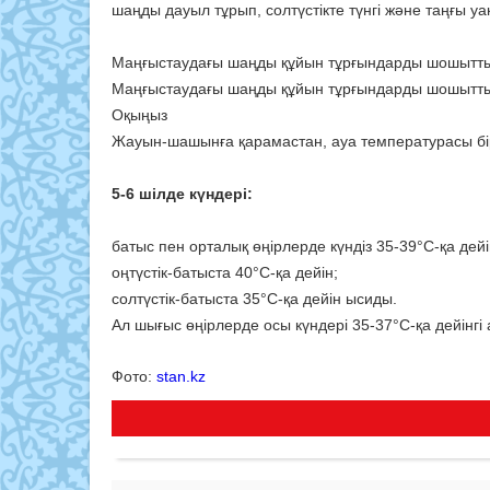
шаңды дауыл тұрып, солтүстікте түнгі және таңғы уақ
Маңғыстаудағы шаңды құйын тұрғындарды шошытты
Маңғыстаудағы шаңды құйын тұрғындарды шошытты
Оқыңыз
Жауын-шашынға қарамастан, ауа температурасы бі
5-6 шілде күндері:
батыс пен орталық өңірлерде күндіз 35-39°C-қа дейі
оңтүстік-батыста 40°C-қа дейін;
солтүстік-батыста 35°C-қа дейін ысиды.
Ал шығыс өңірлерде осы күндері 35-37°C-қа дейінгі
Фото:
stan.kz