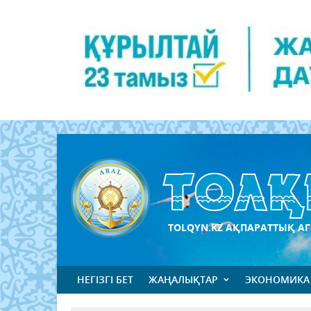
TOLQYN.KZ АҚПАРАТТЫҚ АГ
НЕГІЗГІ БЕТ
ЖАҢАЛЫҚТАР
ЭКОНОМИКА