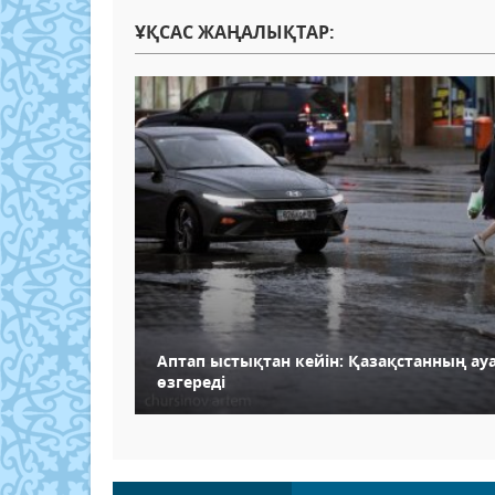
ҰҚСАС ЖАҢАЛЫҚТАР:
Аптап ыстықтан кейін: Қазақстанның ау
өзгереді