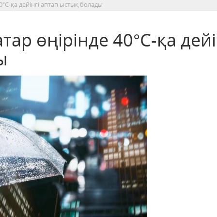
0°C-қа дейінгі аптап ыстық болады
тар өңірінде 40°C-қа дейі
ы