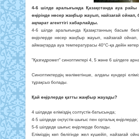
4-6 шілде аралығында Қазақстанда ауа райы
өңірінде нөсер жаңбыр жауып, найзағай ойнап,
ақпарат агенттігі хабарлайды.
4-6 шілде аралығында Қазақстанның басым бөлі
өңірлерде нөсер жаңбыр жауып, найзағай ойнап, 
аймақтарда ауа температурасы 40°C-қа дейін көтері
"Қазгидромет" синоптиктері 4, 5 және 6 шілдеге а
Синоптиктердің мәліметінше, алдағы күндері елі
тұрақсыз болады.
Қай өңірлерде қатты жаңбыр жауады?
4 шілдеде еліміздің солтүстік-батысында;
4-5 шілдеде оңтүстік-шығыс пен орталық өңірлерде;
5-6 шілдеде шығыс өңірлерде болады.
Еліміздің көп бөлігінде жел күшейіп, найзағай ой