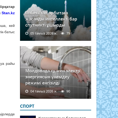
ірқатар
Өзбекстан орбитаға
ы
Stan.kz
жасанды интеллекті бар
спутникті ұшырды
нша, кей
ік-батыс
05 тамыз 2026 ж.
79
ауа райы
Молдовада су мен электр
энергиясын үнемдеу
режимі енгізілді
04 тамыз 2026 ж.
90
СПОРТ
ңірлерде