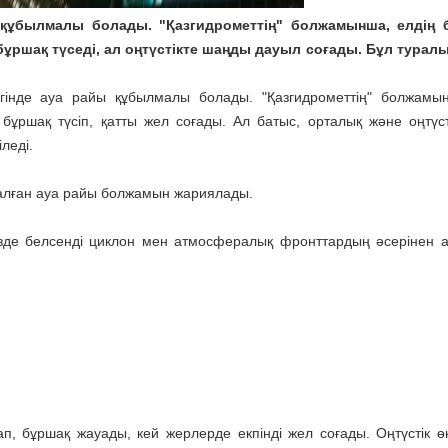
 құбылмалы болады. "Қазгидрометтің" болжамынша, елдің б
 бұршақ түседі, ал оңтүстікте шаңды дауыл соғады. Бұл турал
гінде ауа райы құбылмалы болады. "Қазгидрометтің" болжамы
бұршақ түсіп, қатты жел соғады. Ал батыс, орталық және оңтүст
леді.
рналған ауа райы болжамын жариялады.
мізде белсенді циклон мен атмосфералық фронттардың әсерінен 
нап, бұршақ жауады, кей жерлерде екпінді жел соғады. Оңтүстік ө