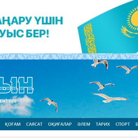
ЕНТТІГІ
ҚОҒАМ
САЯСАТ
ОҚИҒАЛАР
ӘЛЕМ
ТАРИХ
СПОРТ