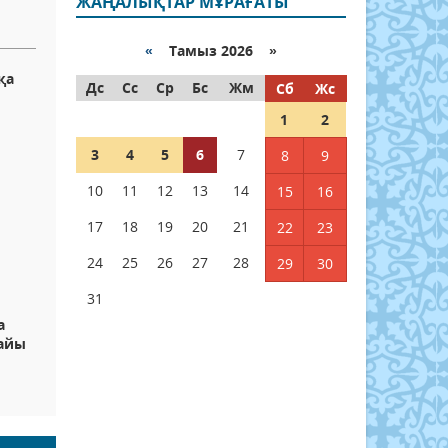
ЖАҢАЛЫҚТАР МҰРАҒАТЫ
«
Тамыз 2026 »
қа
Дс
Сс
Ср
Бс
Жм
Сб
Жс
1
2
3
4
5
6
7
8
9
10
11
12
13
14
15
16
17
18
19
20
21
22
23
24
25
26
27
28
29
30
31
а
райы