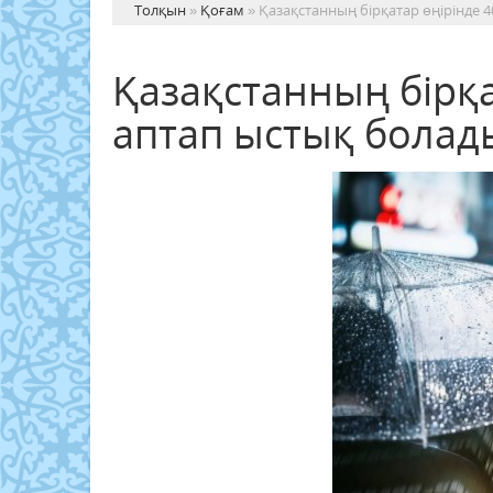
Толқын
»
Қоғам
» Қазақстанның бірқатар өңірінде 4
Қазақстанның бірқа
аптап ыстық болад