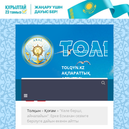
TOLQYN.KZ
АҚПАРАТТЫҚ
АГЕНТТІГІ
Толқын
»
Қоғам
» "Келе берші,
айналайын": Ерке Есмахан сезімге
берілуге дайын екенін айтты