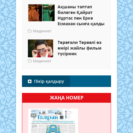
Ақшаны таптап
билеген Қайрат
Нұртас пен Ерке
Есмахан сынға қалды
Мәдениет
Төреғали Төреәлі өз
өмірі жайлы фильм
түсірмек
Мәдениет
Пікір қалдыру
ЖАҢА НОМЕР