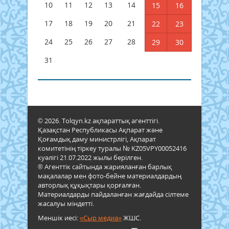
10
11
12
13
14
15
16
17
18
19
20
21
22
23
24
25
26
27
28
29
30
31
© 2026. Tolqyn.kz ақпараттық агенттігі.
Қазақстан Республикасы Ақпарат және
Қоғамдық даму министрлігі, Ақпарат
комитетінің тіркеу туралы № KZ05VPY00052416
куәлігі 21.07.2022 жылы берілген.
® Агенттік сайтында жарияланған барлық
мақалалар мен фото-бейне материалдардың
авторлық құқықтары қорғалған.
Материалдарды пайдаланған жағдайда сілтеме
жасалуы міндетті.
Меншік иесі:
«Сыр медиа»
ЖШС.