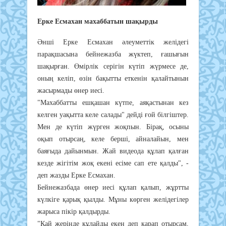
Ерке Есмахан махаббатын шақырды
Әнші Ерке Есмахан әлеуметтік желідегі
парақшасына бейнежазба жүктеп, ғашығын
шақырған. Өмірлік серігін күтіп жүрмесе де,
оның келіп, өзін бақытты еткенін қалайтынын
жасырмады өнер иесі.
"Махаббатты ешқашан күтпе, аяқастынан кез
келген уақытта келе салады" дейді ғой білгіштер.
Мен де күтіп жүрген жоқпын. Бірақ, осыны
оқып отырсаң, келе берші, айналайын, мен
баяғыда дайынмын. Жай видеода құлап қалған
кезде жігітім жоқ екені есіме сап ете қалды", -
деп жазды Ерке Есмахан.
Бейнежазбада өнер иесі құлап қалып, жұртты
күлкіге қарық қылды. Мұны көрген желідегілер
жарыса пікір қалдырды.
"Қай жерінде құлайды екен деп қарап отырсам,