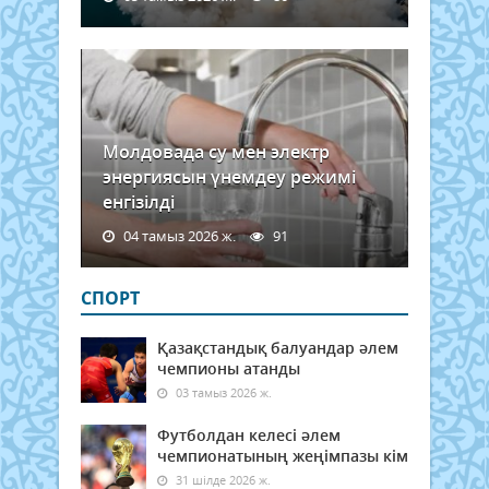
Молдовада су мен электр
энергиясын үнемдеу режимі
енгізілді
04 тамыз 2026 ж.
91
СПОРТ
Қазақстандық балуандар әлем
чемпионы атанды
03 тамыз 2026 ж.
Футболдан келесі әлем
чемпионатының жеңімпазы кім
31 шілде 2026 ж.