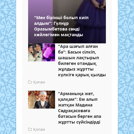
"Мен бірінші болып киіп
алдым": Гүлнұр
Оразымбетова сәнді
көйлегімен мақтанды
"Ара шағып алған
ба": Басын сілкіп,
шашын лақтырып
билеген отандық
жұлдыз жұртты
күлкіге қарық қылды
Қоғам
"Арманыңа жет,
қалқам": Ем алып
жатқан Мадина
Сәдуақасоваға
батасын берген апа
жұртты сүйсіндірді
Қоғам