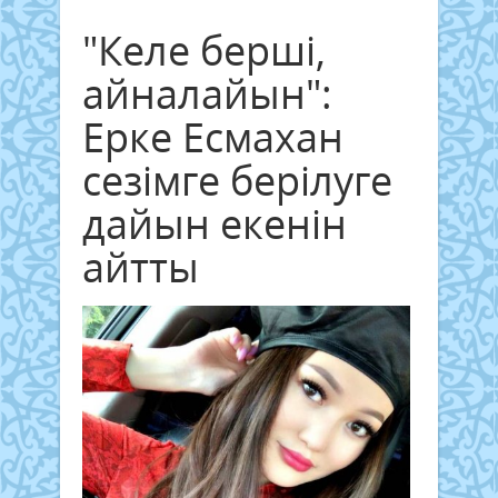
"Келе берші,
айналайын":
Ерке Есмахан
сезімге берілуге
дайын екенін
айтты