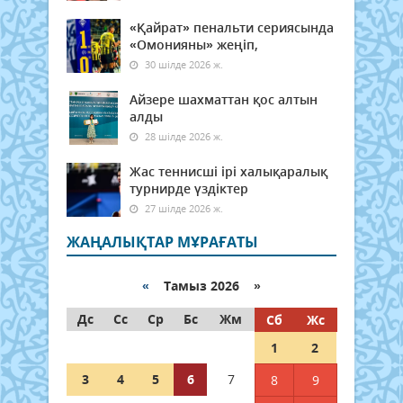
«Қайрат» пенальти сериясында
«Омонияны» жеңіп,
30 шілде 2026 ж.
Айзере шахматтан қос алтын
алды
28 шілде 2026 ж.
Жас теннисші ірі халықаралық
турнирде үздіктер
27 шілде 2026 ж.
ЖАҢАЛЫҚТАР МҰРАҒАТЫ
«
Тамыз 2026 »
Дс
Сс
Ср
Бс
Жм
Сб
Жс
1
2
3
4
5
6
7
8
9