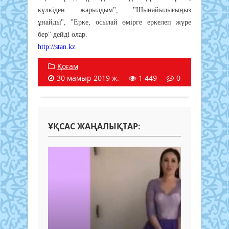
күлкіден жарылдым", "Шынайылығыңыз
ұнайды", "Ерке, осылай өмірге еркелеп жүре
бер" дейді олар.
http://stan.kz
Қоғам
30 мамыр 2019 ж.
1 449
0
ҰҚСАС ЖАҢАЛЫҚТАР: