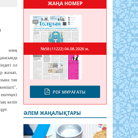
ЖАҢА НОМЕР
ң
№58 (11222)
04.08.2026 ж.
, өлең
қшасында
індегі ол
ір жазып,
ызына тән
нішті",
PDF МҰРАҒАТЫ
 ештеңесі
тың келіп
ұрт.
ӘЛЕМ ЖАҢАЛЫҚТАРЫ