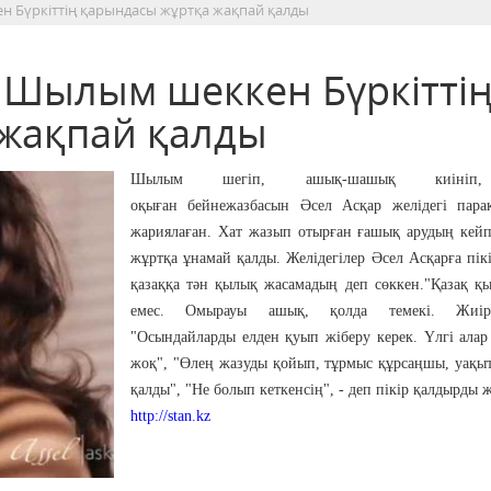
ен Бүркіттің қарындасы жұртқа жақпай қалды
: Шылым шеккен Бүркітті
жақпай қалды
Шылым шегіп, ашық-шашық киініп
оқыған бейнежазбасын Әсел Асқар желідегі пара
жариялаған. Хат жазып отырған ғашық арудың кейп
жұртқа ұнамай қалды. Желідегілер Әсел Асқарға пік
қазаққа тән қылық жасамадың деп сөккен."Қазақ қ
емес. Омырауы ашық, қолда темекі. Жиірке
"Осындайларды елден қуып жіберу керек. Үлгі алар
жоқ", "Өлең жазуды қойып, тұрмыс құрсаңшы, уақы
қалды", "Не болып кеткенсің", - деп пікір қалдырды ж
http://stan.kz