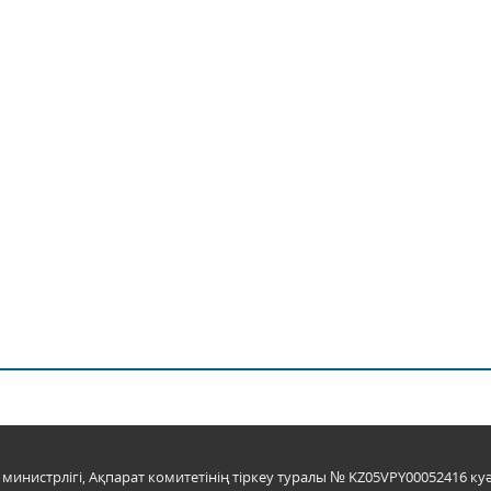
инистрлігі, Ақпарат комитетінің тіркеу туралы № KZ05VPY00052416 куә