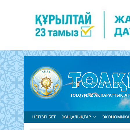
TOLQYN.KZ АҚПАРАТТЫҚ АГ
НЕГІЗГІ БЕТ
ЖАҢАЛЫҚТАР
ЭКОНОМИКА