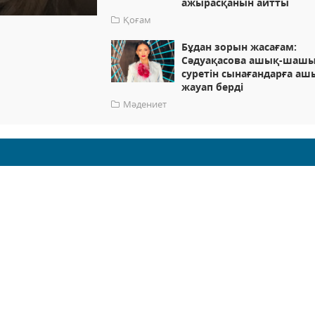
ажырасқанын айтты
Қоғам
Бұдан зорын жасағам:
Сәдуақасова ашық-шаш
суретін сынағандарға аш
жауап берді
Мәдениет