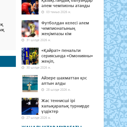
Қазақстандық балуандар
әлем чемпионы атанды
03 тамыз 2026 ж.
Футболдан келесі әлем
ық
чемпионатының
ық
жеңімпазы кім
31 шілде 2026 ж.
«Қайрат» пенальти
сериясында «Омонияны»
жеңіп,
30 шілде 2026 ж.
Айзере шахматтан қос
алтын алды
28 шілде 2026 ж.
Жас теннисші ірі
халықаралық турнирде
үздіктер
27 шілде 2026 ж.