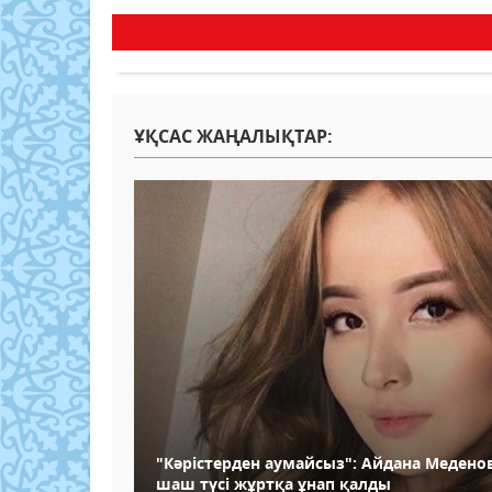
ҰҚСАС ЖАҢАЛЫҚТАР:
"Кәрістерден аумайсыз": Айдана Меден
шаш түсі жұртқа ұнап қалды