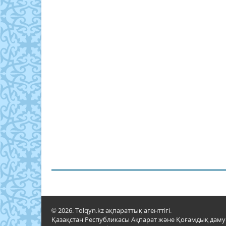
© 2026. Tolqyn.kz ақпараттық агенттігі.
Қазақстан Республикасы Ақпарат және Қоғамдық даму м