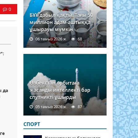
0
БҰҰ дабыл қақты: Тағы 50
миллион адам аштыққа
ұшырауы мүмкін
06 тамыз 2026 ж.
68
":
Өзбекстан орбитаға
жасанды интеллекті бар
ы да
н
спутникті ұшырды
05 тамыз 2026 ж.
87
СПОРТ
ге