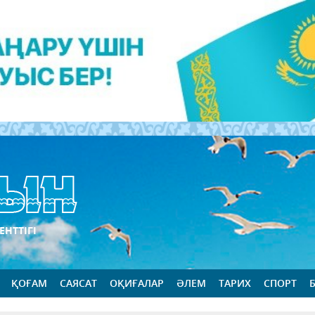
ЕНТТІГІ
ҚОҒАМ
САЯСАТ
ОҚИҒАЛАР
ӘЛЕМ
ТАРИХ
СПОРТ