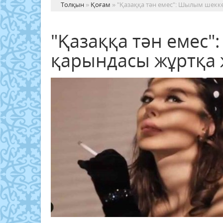
Толқын
»
Қоғам
» "Қазаққа тән емес": Шылым шекк
"Қазаққа тән емес"
қарындасы жұртқа 