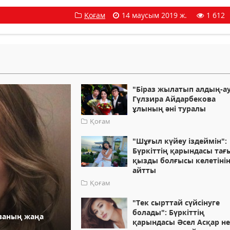
Қоғам
14 маусым 2019 ж.
1 612
"Біраз жылатып алдың-ау
Гүлзира Айдарбекова
ұлының әні туралы
Қоғам
"Шұғыл күйеу іздеймін":
Бүркіттің қарындасы тағ
қызды болғысы келетіні
айтты
Қоғам
"Тек сырттай сүйсінуге
болады": Бүркіттің
ованың жаңа
қарындасы Әсел Асқар не