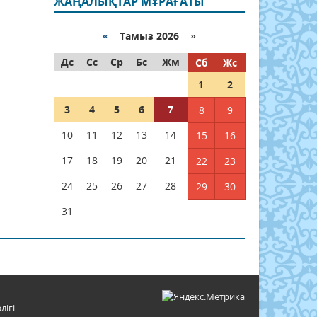
ЖАҢАЛЫҚТАР МҰРАҒАТЫ
«
Тамыз 2026 »
Дс
Сс
Ср
Бс
Жм
Сб
Жс
1
2
3
4
5
6
7
8
9
10
11
12
13
14
15
16
17
18
19
20
21
22
23
24
25
26
27
28
29
30
31
лігі