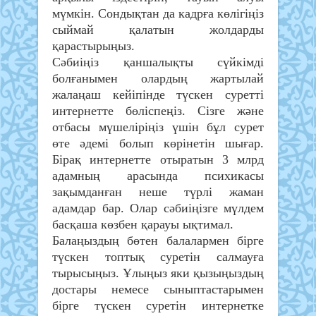
мүмкін. Сондықтан да кадрға көлігіңіз
сыймай қалатын жолдарды
қарастырыңыз.
Сәбиіңіз қаншалықты сүйкімді
болғанымен олардың жартылай
жалаңаш кейіпінде түскен суретті
интернетте бөліспеңіз. Сізге және
отбасы мүшеліріңіз үшін бұл сурет
өте әдемі болып көрінетін шығар.
Бірақ интернетте отыратын 3 млрд
адамның арасында психикасы
зақымданған неше түрлі жаман
адамдар бар. Олар сәбиіңізге мүлдем
басқаша көзбен қарауы ықтимал.
Балаңыздың бөтен балалармен бірге
түскен топтық суретін салмауға
тырысыңыз. Ұлыңыз яки қызыңыздың
достары немесе сыныптастарымен
бірге түскен суретін интернетке