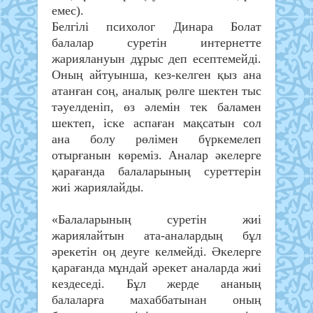
емес).
Белгілі психолог Динара Болат
балалар суретін интернетте
жариялануын дұрыс деп есептемейді.
Оның айтуынша, кез-келген қыз ана
атанған соң, аналық рөлге шектен тыс
тәуелденіп, өз әлемін тек баламен
шектеп, іске аспаған мақсатын сол
ана болу рөлімен бүркемелеп
отырғанын көреміз. Аналар әкелерге
қарағанда балаларының суреттерін
жиі жариялайды.
«Балаларының суретін жиі
жариялайтын ата-аналардың бұл
әрекетін оң деуге келмейді. Әкелерге
қарағанда мұндай әрекет аналарда жиі
кездеседі. Бұл жерде ананың
балаларға махаббатынан оның