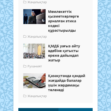
Жаңалықтар
Мемлекеттік
қызметкерлерге
арналған этика
кодесі
құрастырылды
Жаңалықтар
ҚМДБ уағыз айту
әдебіне қатысты
ереже дайындап
жатыр
Руханият
Қазақстанда қандай
жағдайда балалар
үшін жәрдемақы
төленеді
Жаңалықтар