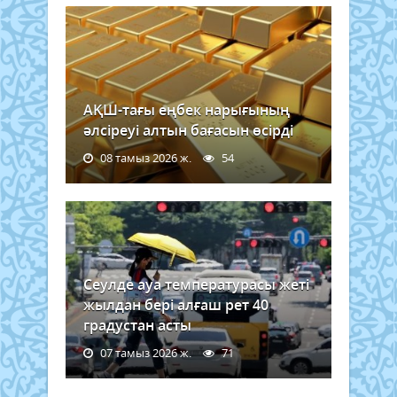
АҚШ-тағы еңбек нарығының
әлсіреуі алтын бағасын өсірді
08 тамыз 2026 ж.
54
Сеулде ауа температурасы жеті
жылдан бері алғаш рет 40
градустан асты
07 тамыз 2026 ж.
71