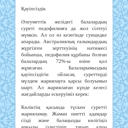
Қауіпсіздік
Әлеуметтік желідегі балалардың
суреті педофилияға да жол сілтеуі
мүмкін. Ал ол өз кезегінде суицидке
апарады. Австралиялық ғалымдардың
жүргізген зерттеуінің нәтижесі
бойынша, педофилия құрбаны болған
балалардың 72%-ы өзіне қол
жұмсаған. Балаларымыздың
қауіпсіздігін ойласақ суреттерді
мүлдем жариялауға қарсы болуымыз
шарт. Ал жариялаған күнде келесі
жағдайларды ескеруіміз керек:
Көліктің қасында түскен суретті
жарияламау. Жаман ниетті адамдар
сізді және балаңызды көлігіңіз
арқылы іздестіріп, тауып алуы