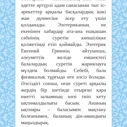
әдетте әртүрлі адам санасынан тыс іс-
әрекеттер арқылы басқалардың ішкі
жан дүниесіне әсер ету үшін
қолданады. Эзотериканың не
екенінен хабардар ата-ана ешқашан
сәбиінің суретін көпшілікке
қолжетімді етіп қоймайды. Эзотерик
Евгений Гриннің айтуынша,
әлеуметтік желіде емшектегі
балалардың суретін жариялауға
мүлдем болмайды. Себебі, бала
физикалық тұрғыда өте әлсіз болады.
Әлсіздігі сонша, оған суреті арқылы
жердің бір шетінде отырған қара
ниетті залымның көзі тиіп кету
ықтималдылығы басым. Ананың
ықтияры – баласымен мақтану
болғанымен, баланың дін-амандығы
маңыздырақ.