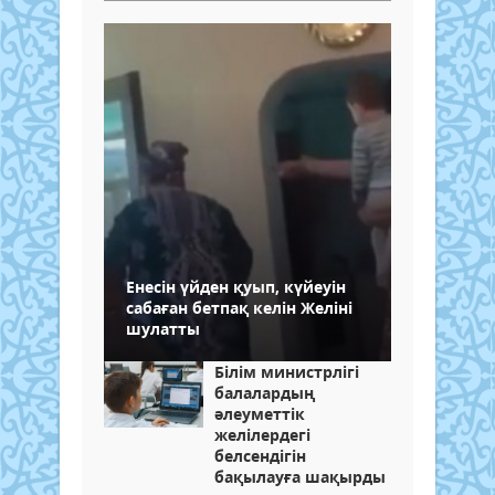
Енесін үйден қуып, күйеуін
сабаған бетпақ келін Желіні
шулатты
Білім министрлігі
балалардың
әлеуметтік
желілердегі
белсендігін
бақылауға шақырды