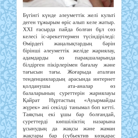
Бүгінгі күнде әлеуметтік желі культі
деген тұжырым өріс алып келе жатыр.
ХХІ ғасырда пайда болған бұл сөз
келесі іс-әрекеттермен түсіндіріледі:
Өмірдегі жаңалықтардың бәрін
бірінші әлеуметтік желіде жариялау,
адамдарды өз парақшаларында
білдірген пікірлерімен бағалау және
тағысын тағы. Жоғарыда аталған
тенденциялардың арасында интернет
қолданушы ата-аналар өз
балаларының суреттерін жариялауы
Қайрат Нұртастың «Ауырмайды
жүрек» әні секілді танымал боп кетті.
Таяқтың екі ұшы бар болғандай,
суреттерді көпшіліктің назарына
ұсынудың да жақсы және жаман
жақтары бар (субьектив көзқарас