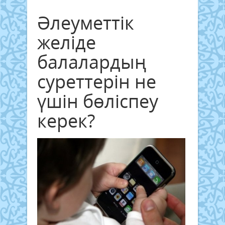
Әлеуметтік
желіде
балалардың
суреттерін не
үшін бөліспеу
керек?