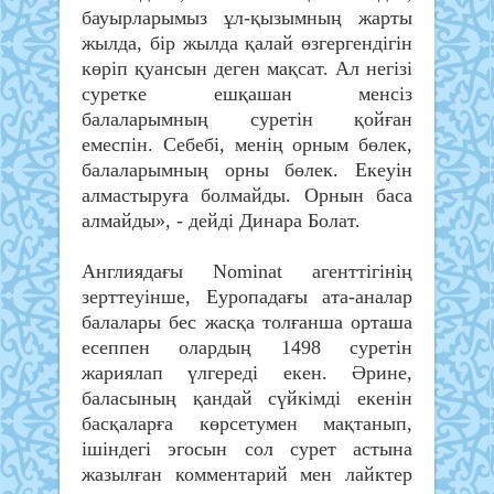
бауырларымыз ұл-қызымның жарты
жылда, бір жылда қалай өзгергендігін
көріп қуансын деген мақсат. Ал негізі
суретке ешқашан менсіз
балаларымның суретін қойған
емеспін. Себебі, менің орным бөлек,
балаларымның орны бөлек. Екеуін
алмастыруға болмайды. Орнын баса
алмайды», - дейді Динара Болат.
Англиядағы Nominat агенттігінің
зерттеуінше, Еуропадағы ата-аналар
балалары бес жасқа толғанша орташа
есеппен олардың 1498 суретін
жариялап үлгереді екен. Әрине,
баласының қандай сүйкімді екенін
басқаларға көрсетумен мақтанып,
ішіндегі эгосын сол сурет астына
жазылған комментарий мен лайктер