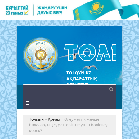
TOLQYN.KZ
АҚПАРАТТЫҚ
АГЕНТТІГІ
Толқын
»
Қоғам
» Әлеуметтік желіде
балалардың суреттерін не үшін бөліспеу
керек?