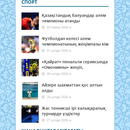
СПОРТ
Қазақстандық балуандар әлем
чемпионы атанды
03 тамыз 2026 ж.
Футболдан келесі әлем
чемпионатының жеңімпазы кім
31 шілде 2026 ж.
«Қайрат» пенальти сериясында
«Омонияны» жеңіп,
30 шілде 2026 ж.
Айзере шахматтан қос алтын
алды
28 шілде 2026 ж.
Жас теннисші ірі халықаралық
турнирде үздіктер
27 шілде 2026 ж.