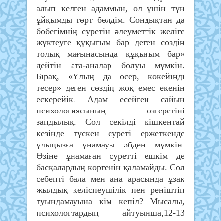
алып келген адаммын, ол үшін түн
ұйқымды төрт бөлдім. Сондықтан да
бөбегімнің суретін әлеуметтік желіге
жүктеуге құқығым бар деген сөздің
толық мағынасында құқығым бар»
дейтін ата-аналар болуы мүмкін.
Бірақ, «Ұлың да өсер, көкейіңді
тесер» деген сөздің жоқ емес екенін
ескерейік. Адам есейген сайын
психологиясының өзгеретіні
заңдылық. Сол секілді кішкентай
кезінде түскен суреті ержеткенде
ұлыңызға ұнамауы әбден мүмкін.
Өзіне ұнамаған суретті ешкім де
басқалардың көргенін қаламайды. Сол
себепті бала мен ана арасында ұзақ
жылдық келіспеушілік пен реніштің
туындамауына кім кепіл? Мысалы,
психологтардың айтуынша,12-13