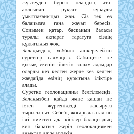
жүктеуден бұрын олардың ата-
анасынан рұқсат сұрауды
ұмытпағаныңыз жөн. Сіз тек өз
балаңызға ғана жауап бересіз.
Сонымен қатар, басқаның баласы
туралы ақпарат таратуға сіздің
құқығыңыз жоқ.
Балаңыздың хоббиін әшкерелейтін
суреттер салмаңыз. Сәбиіңізге не
қызық екенін білетін залым адамдар
оларды кез келген жерде кез келген
жағдайда өзінің құрығына іліктіре
алады.
Суретке геолокацияны белгілемеңіз.
Балаңызбен қайда және қашан не
істеп жүргеніңізді жасыруға
тырысыңыз. Себебі, жоғарыда аталған
ізгі ниеттен ада кісілер балаңыздың
көп баратын жерін геолокациямен
анықтап алуы мүмкін.