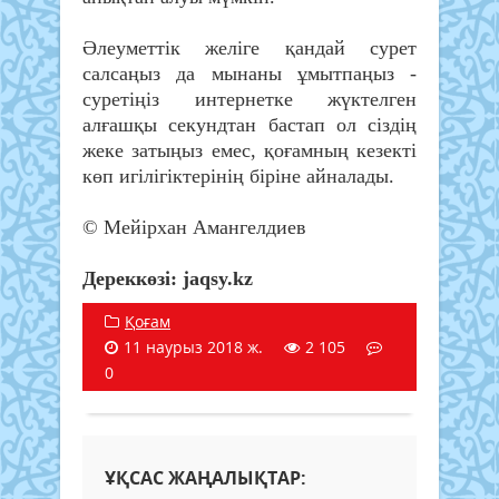
Әлеуметтік желіге қандай сурет
салсаңыз да мынаны ұмытпаңыз -
суретіңіз интернетке жүктелген
алғашқы секундтан бастап ол сіздің
жеке затыңыз емес, қоғамның кезекті
көп игілігіктерінің біріне айналады.
© Мейірхан Амангелдиев
Дереккөзі: jaqsy.kz
Қоғам
11 наурыз 2018 ж.
2 105
0
ҰҚСАС ЖАҢАЛЫҚТАР: