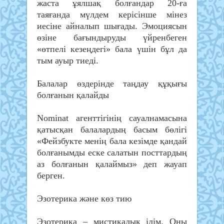
жаста ұялшақ болғандар 20-ға
таяғанда мүлдем керісінше мінез
иесіне айналып шығады. Эмоциясын
өзіне бағындыруды үйренбеген
«өтпелі кезеңдегі» бала үшін бұл да
тым ауыр тиеді.
Балалар өздерінде таңдау құқығы
болғанын қалайды
Nominat агенттігінің сауалнамасына
қатысқан балалардың басым бөлігі
«Фейзбукте менің бала кезімде қандай
болғанымды еске салатын посттардың
аз болғанын қалаймыз» деп жауап
берген.
Эзотерика және көз тию
Эзотерика – мистикалық ілім. Оны