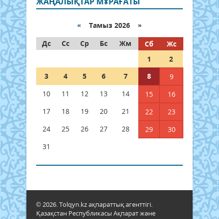
ЖАҢАЛЫҚТАР МҰРАҒАТЫ
«
Тамыз 2026 »
Дс
Сс
Ср
Бс
Жм
Сб
Жс
1
2
3
4
5
6
7
8
9
10
11
12
13
14
15
16
17
18
19
20
21
22
23
24
25
26
27
28
29
30
31
© 2026. Tolqyn.kz ақпараттық агенттігі.
Қазақстан Республикасы Ақпарат және