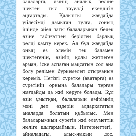
балаларға, өзінің аналық рөліне
шектен тыс тәуелді екендігін
аңғартады. Қалыпты жағдайда
үйлесімді дамыған тұлға, соның
ішінде әйел заты балаларынан бөлек
өзіне табиғатпен берілген барлық
рөлді қамту керек. Ал бұл жағдайда
оның өз әлемін тек баламен
шектегенін, өзінің қолы жетпеген
арман, іске аспаған мақсатын сол ана
болу рөлімен бүркемелеп отырғанын
көреміз. Негізгі суретке (аватарға) өз
суретінің орнына балалары тұрған
жағдайды да жиі көруге болады. Бұл
өзін ұмытқан, балаларын өмірімнің
мәні деп өздерін алдарқататын
аналарда болатын құбылыс. Мен
балаларымның суретін жиі әлеуметтік
желіге шығармаймын. Интернеттегі,
айналадағы, алыс-жақын дос,