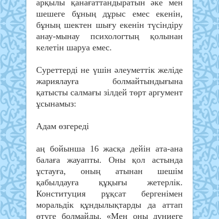
арқылы қанағаттандыратын әке мен
шешеге бұның дұрыс емес екенін,
бұның шектен шығу екенін түсіндіру
анау-мынау психологтың қолынан
келетін шаруа емес.
Суреттерді не үшін әлеуметтік желіде
жариялауға болмайтындығына
қатысты салмағы зілдей төрт аргумент
ұсынамыз:
Адам өзгереді
аң бойынша 16 жасқа дейін ата-ана
балаға жауапты. Оны қол астында
ұстауға, оның атынан шешім
қабылдауға құқығы жетерлік.
Конституция рұқсат бергенімен
моральдік құндылықтарды да аттап
өтуге болмайды. «Мен оны дүниеге