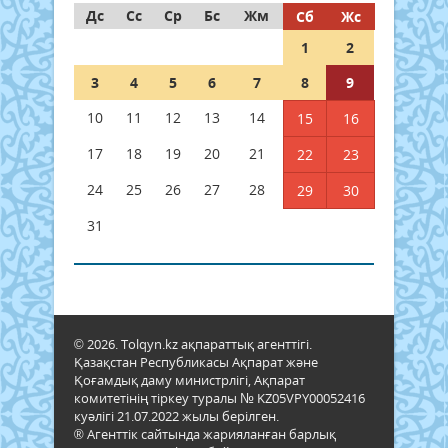
Дс
Сс
Ср
Бс
Жм
Сб
Жс
1
2
3
4
5
6
7
8
9
10
11
12
13
14
15
16
17
18
19
20
21
22
23
24
25
26
27
28
29
30
31
© 2026. Tolqyn.kz ақпараттық агенттігі.
Қазақстан Республикасы Ақпарат және
Қоғамдық даму министрлігі, Ақпарат
комитетінің тіркеу туралы № KZ05VPY00052416
куәлігі 21.07.2022 жылы берілген.
® Агенттік сайтында жарияланған барлық