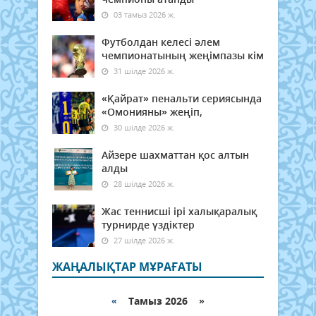
03 тамыз 2026 ж.
Футболдан келесі әлем
чемпионатының жеңімпазы кім
31 шілде 2026 ж.
«Қайрат» пенальти сериясында
«Омонияны» жеңіп,
30 шілде 2026 ж.
Айзере шахматтан қос алтын
алды
28 шілде 2026 ж.
Жас теннисші ірі халықаралық
турнирде үздіктер
27 шілде 2026 ж.
ЖАҢАЛЫҚТАР МҰРАҒАТЫ
«
Тамыз 2026 »