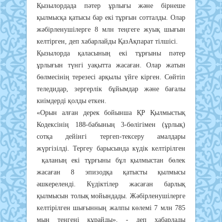
Қызылордада пәтер ұрлығы және бірнеше
қылмысқа қатысы бар екі тұрғын сотталды. Олар
жәбірленушілерге 8 млн теңгеге жуық шығын
келтірген, деп хабарлайды ҚазАқпарат тілшісі.
Қызылорда қаласының екі тұрғыны пәтер
ұрлығын түнгі уақытта жасаған. Олар жатын
бөлмесінің терезесі арқылы үйге кірген. Сөйтіп
теледидар, зергерлік бұйымдар және бағалы
киімдерді қолды еткен.
«Орын алған дерек бойынша ҚР Қылмыстық
Кодексінің 188-бабының 3-бөлігімен (ұрлық)
сотқа дейінгі тергеп-тексеру амалдары
жүргізілді. Тергеу барысында күдік келтірілген
қаланың екі тұрғыны бұл қылмыстан бөлек
жасаған 8 эпизодқа қатысты қылмысы
әшкереленді. Күдіктілер жасаған барлық
қылмысын толық мойындады. Жәбірленушілерге
келтірілген шығынның жалпы көлемі 7 млн 785
мың теңгені құрайды», - деп хабарлады