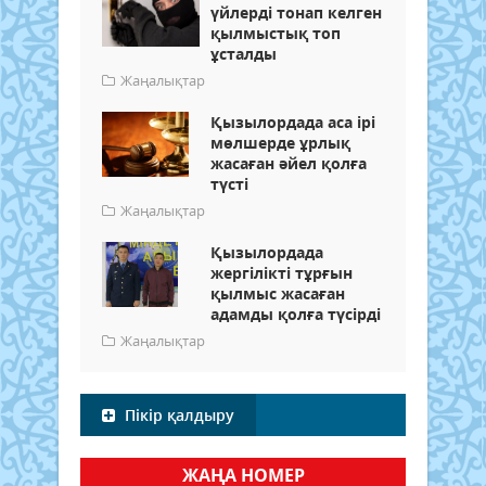
үйлерді тонап келген
қылмыстық топ
ұсталды
Жаңалықтар
Қызылордада аса ірі
мөлшерде ұрлық
жасаған әйел қолға
түсті
Жаңалықтар
Қызылордада
жергілікті тұрғын
қылмыс жасаған
адамды қолға түсірді
Жаңалықтар
Пікір қалдыру
ЖАҢА НОМЕР