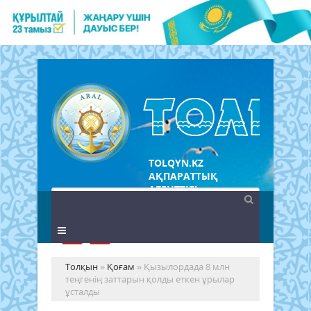
TOLQYN.KZ
АҚПАРАТТЫҚ
АГЕНТТІГІ
Толқын
»
Қоғам
» Қызылордада 8 млн
теңгенің заттарын қолды еткен ұрылар
ұсталды