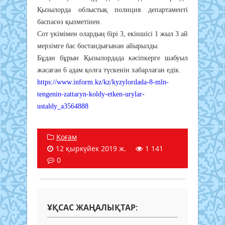
Қызылорда облыстық полиция департаменті
баспасөз қызметінен.
Сот үкімімен олардың бірі 3, екіншісі 1 жыл 3 ай
мерзімге бас бостандығынан айырылды.
Бұдан бұрын Қызылордада кәсіпкерге шабуыл
жасаған 6 адам қолға түскенін хабарлаған едік.
https://www.inform.kz/kz/kyzylordada-8-mln-
tengenin-zattaryn-koldy-etken-urylar-
ustaldy_a3564888
Қоғам
12 қыркүйек 2019 ж.
1 141
0
ҰҚСАС ЖАҢАЛЫҚТАР: