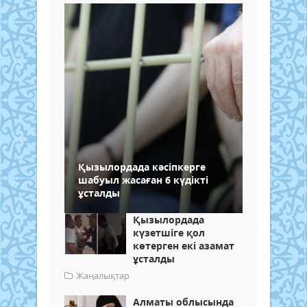
Қызылордада кәсіпкерге
шабуыл жасаған 6 күдікті
ұсталды
Қызылордада
күзетшіге қол
көтерген екі азамат
ұсталды
Жаңалықтар
Алматы облысында