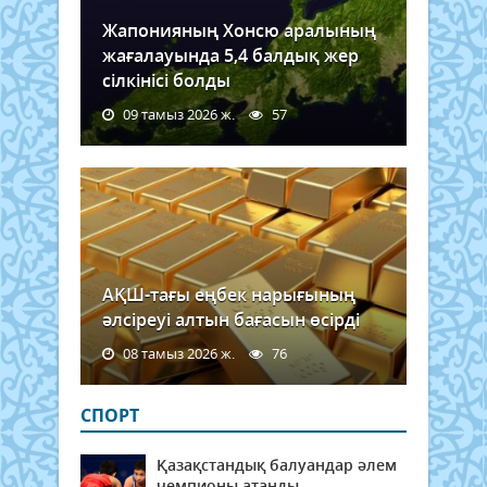
Жапонияның Хонсю аралының
жағалауында 5,4 балдық жер
сілкінісі болды
09 тамыз 2026 ж.
57
АҚШ-тағы еңбек нарығының
әлсіреуі алтын бағасын өсірді
08 тамыз 2026 ж.
76
СПОРТ
Қазақстандық балуандар әлем
чемпионы атанды