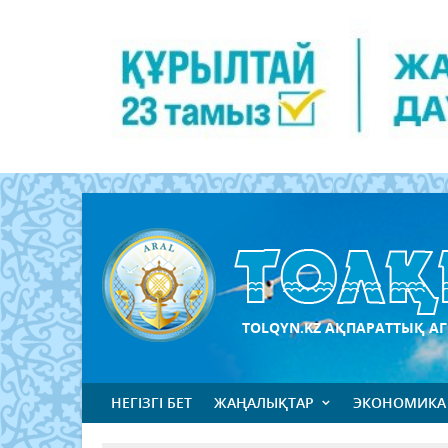
TOLQYN.KZ АҚПАРАТТЫҚ АГ
НЕГІЗГІ БЕТ
ЖАҢАЛЫҚТАР
ЭКОНОМИКА