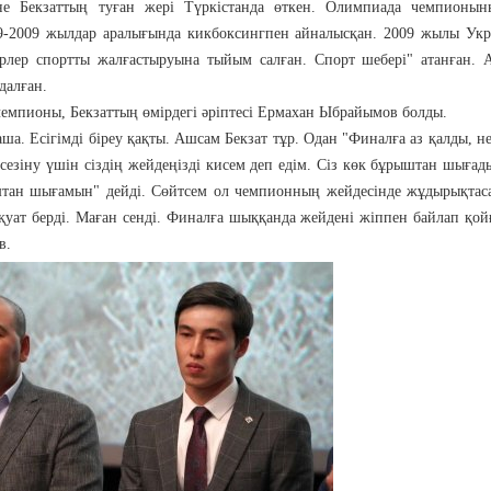
е Бекзаттың туған жері Түркістанда өткен. Олимпиада чемпионын
99-2009 жылдар аралығында кикбоксингпен айналысқан. 2009 жылы Ук
ерлер спортты жалғастыруына тыйым салған. Спорт шебері" атанған.
далған.
пионы, Бекзаттың өмірдегі әріптесі Ермахан Ыбрайымов болды.
ша. Есігімді біреу қақты. Ашсам Бекзат тұр. Одан "Финалға аз қалды, н
сезіну үшін сіздің жейдеңізді кисем деп едім. Сіз көк бұрыштан шығады
штан шығамын" дейді. Сөйтсем ол чемпионның жейдесінде жұдырықтас
-қуат берді. Маған сенді. Финалға шыққанда жейдені жіппен байлап қой
в.