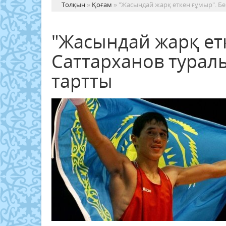
Толқын
»
Қоғам
» "Жасындай жарқ еткен ғұмыр". Б
"Жасындай жарқ етк
Саттарханов турал
тартты