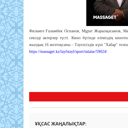
Фильмге Ғалымбек Оспанов, Мұрат Жарылқасынов, Ма
секілді актерлер түсті. Кино бүгінде еліміздің кинот
жылдың 16 желтоқсаны – Тәуелсіздік күні "Хабар" телеа
https://massaget.kz/layfstayl/sport/tulalar/59024/
ҰҚСАС ЖАҢАЛЫҚТАР: