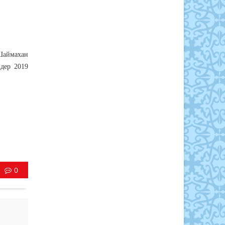
Шаймахан
ндер 2019
0