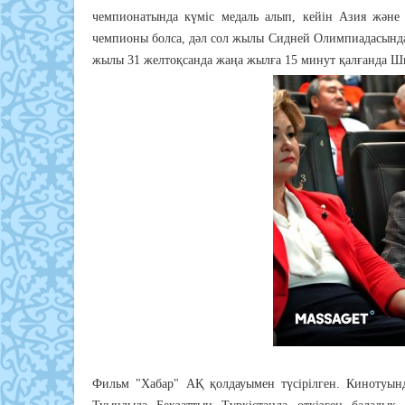
чемпионатында күміс медаль алып, кейін Азия және
чемпионы болса, дәл сол жылы Сидней Олимпиадасында 
жылы 31 желтоқсанда жаңа жылға 15 минут қалғанда Шы
Фильм "Хабар" АҚ қолдауымен түсірілген. Кинотуын