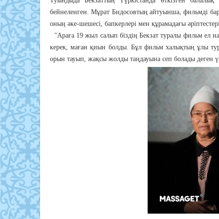
Туындыда Бекзаттың Түркістанда өткізген балалы
бейнеленген. Мұрат Бидосовтың айтуынша, фильмді бар
оның әке-шешесі, бапкерлері мен құрамадағы әріптестері
"Араға 19 жыл салып біздің Бекзат туралы фильм ел н
керек, маған қиын болды. Бұл фильм халықтың ұлы ту
орын тауып, жақсы жолды таңдауына сеп болады деген үм