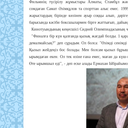
Фильмнің түсірілу жұмыстары Алматы, Стамбұл жән
сомдаған Самат Әзімқұлов та спорттан алыс емес. 19
жарыстардың бірінде көзінен ауыр соққы алып, дәріг
барысында кәсіби боксшылармен бірге жаттығып, дайын
Кинотуындының кеңесшісі Сидней Олимпиадасының чем
"Финалға бір күн қалғанда қызық жағдай болды. 1 қара
демалмайсың?" деп сұрадым. Ол болса: "Өзімді сенімді 
Қызыл жейдеңіз бос болады. Мен болсам қызыл бұры
ырымдаған екен. Ол тек өзіне ғана емес, маған да күш
Өте ырымшыл еді", - деп еске алады Ермахан Ыбрайымо