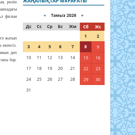
ЖАҢАЛЫҚТАР МҰРАҒАТЫ
ың рөлін
раинадағы
«
Тамыз 2026 »
 Ал фильм
Дс
Сс
Ср
Бс
Жм
Сб
Жс
1
2
еге жатып
 екенсіз.
3
4
5
6
7
8
9
амын деп
10
11
12
13
14
15
16
ғаны бар.
17
18
19
20
21
22
23
24
25
26
27
28
29
30
31