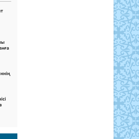
ат
лы
анға
иннің
ісі
з