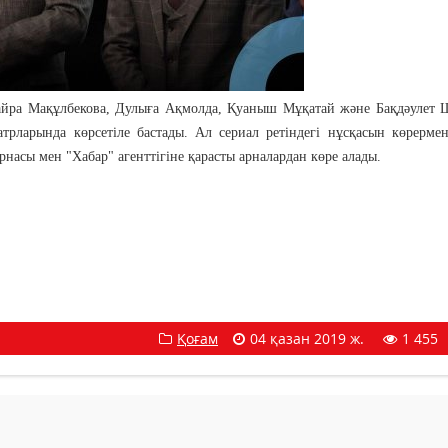
йра Мақұлбекова, Дулыға Ақмолда, Қуаныш Мұқатай және Бақдәулет 
еатрларында көрсетіле бастады. Ал сериал ретіндегі нұсқасын көрерме
рнасы мен "Хабар" агенттігіне қарасты арналардан көре алады.
Қоғам
04 қазан 2019 ж.
1 455