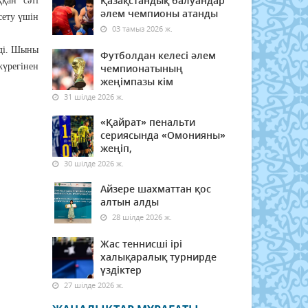
Қазақстандық балуандар
қан сәті
әлем чемпионы атанды
сету үшін
03 тамыз 2026 ж.
еді. Шыны
Футболдан келесі әлем
жүрегінен
чемпионатының
жеңімпазы кім
31 шілде 2026 ж.
«Қайрат» пенальти
сериясында «Омонияны»
жеңіп,
30 шілде 2026 ж.
Айзере шахматтан қос
алтын алды
28 шілде 2026 ж.
Жас теннисші ірі
халықаралық турнирде
үздіктер
27 шілде 2026 ж.