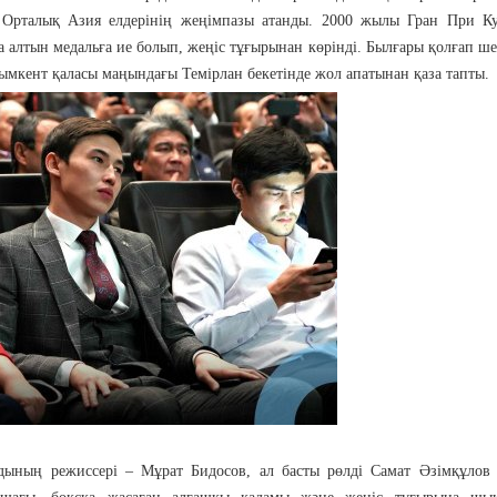
 Орталық Азия елдерінің жеңімпазы атанды. 2000 жылы Гран При К
алтын медальға ие болып, жеңіс тұғырынан көрінді. Былғары қолғап ше
мкент қаласы маңындағы Темірлан бекетінде жол апатынан қаза тапты.
дының режиссері – Мұрат Бидосов, ал басты рөлді Самат Әзімқұлов 