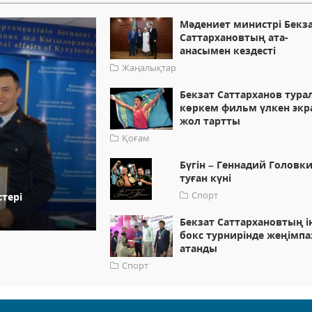
Мәдениет министрі Бекз
Саттархановтың ата-
анасымен кездесті
Жаңалықтар
Бекзат Саттарханов тура
көркем фильм үлкен экр
жол тартты
Қоғам
Бүгін – Геннадий Головк
туған күні
Спорт
тері
Бекзат Саттархановтың ін
бокс турнирінде жеңімпа
атанды
Спорт