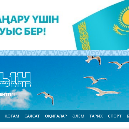
ЕНТТІГІ
ҚОҒАМ
САЯСАТ
ОҚИҒАЛАР
ӘЛЕМ
ТАРИХ
СПОРТ