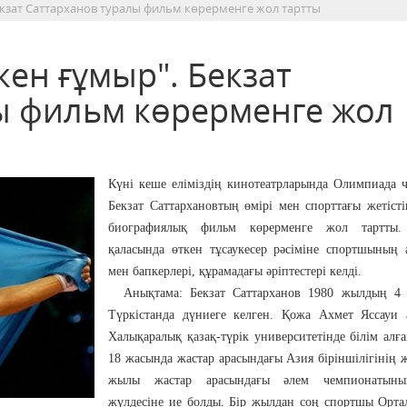
екзат Саттарханов туралы фильм көрерменге жол тартты
ен ғұмыр". Бекзат
ы фильм көрерменге жол
Күні кеше еліміздің кинотеатрларында Олимпиада 
Бекзат Саттархановтың өмірі мен спорттағы жетісті
биографиялық фильм көрерменге жол тартты.
қаласында өткен тұсаукесер рәсіміне спортшының 
мен бапкерлері, құрамадағы әріптестері келді.
Анықтама: Бекзат Саттарханов 1980 жылдың 4 с
Түркістанда дүниеге келген. Қожа Ахмет Яссауи 
Халықаралық қазақ-түрік университетінде білім алға
18 жасында жастар арасындағы Азия біріншілігінің 
жылы жастар арасындағы әлем чемпионатыны
жүлдесіне ие болды. Бір жылдан соң спортшы Орта