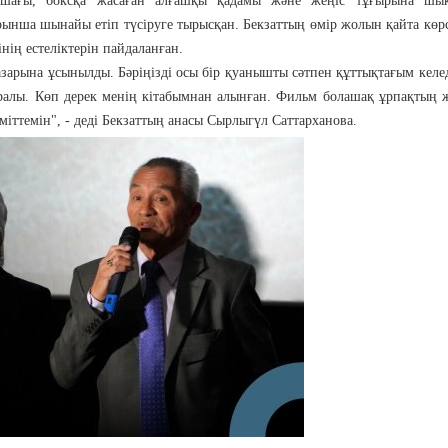
қ шағы, боксқа жасаған алғашқы қадамы және жеңіс тұғырына шық
ынша шынайы етіп түсіруге тырысқан. Бекзаттың өмір жолын қайта көр
нің естеліктерін пайдаланған.
азарына ұсынылды. Бәріңізді осы бір қуанышты сәтпен құттықтағым кел
ралы. Көп дерек менің кітабымнан алынған. Фильм болашақ ұрпақтың 
іттемін", - деді Бекзаттың анасы Сырлыгүл Саттарханова.