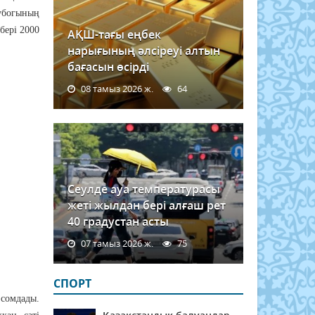
убогының
бері 2000
АҚШ-тағы еңбек
нарығының әлсіреуі алтын
бағасын өсірді
08 тамыз 2026 ж.
64
Сеулде ауа температурасы
жеті жылдан бері алғаш рет
40 градустан асты
07 тамыз 2026 ж.
75
СПОРТ
сомдады.