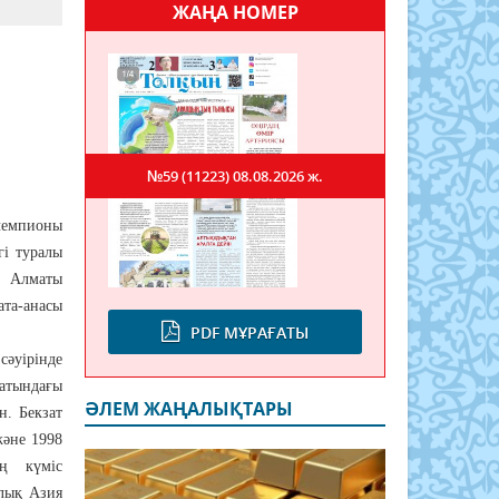
ЖАҢА НОМЕР
№59 (11223)
08.08.2026 ж.
чемпионы
гі туралы
 Алматы
ата-анасы
PDF МҰРАҒАТЫ
әуірінде
атындағы
ӘЛЕМ ЖАҢАЛЫҚТАРЫ
н. Бекзат
және 1998
ң күміс
лық Азия