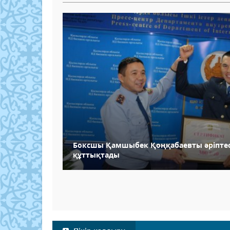
Боксшы Қамшыбек Қоңқабаевты әріптес
құттықтады