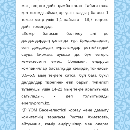
мың теңгеге дейін қымбаттаған. Табиғи газға
қол жетімді аймақтар үшін газдың бағасы 1
текше метр үшін 1,1 пайызға - 18,7 теңгеге
дейін төмендеді.
«Көмір бағасын белгілеу әлі де
делдалдардың қолында тұр. Делдалдардың
өзін делдалдық құрылымдар реттейтіндей
сауда биржаға ауысса да, бұл өзгеріс
көмектесетін емес. Сонымен, өндіруші
компаниялар бастапқыда көмірдің тоннасын
3,5–5,5 мың теңгеге сатса, бұл баға бүкіл
делдалдар тізбегінен өтіп барып, түпкілікті
тұтынушы үшін 14-22 мың теңге аралығында
сатылады», - деп толықтырады
energyprom.kz.
ҚР ҰЭМ Бәсекелестікті қорғау және дамыту
комитетінің төрағасы Рүстем Ахметовтің
айтуынша, көмір өндірушілер мен оларға