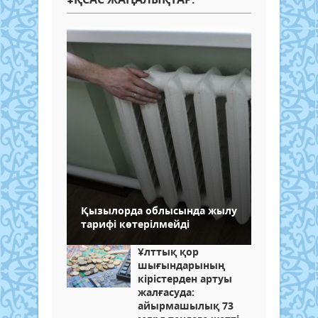
Қызылорда облысында жылу
тарифі көтерілмейді
Ұлттық қор
шығындарының
кірістерден артуы
жалғасуда:
айырмашылық 73