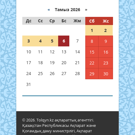
«
Тамыз 2026 »
Дс
Сс
Ср
Бс
Жм
Сб
Жс
1
2
3
4
5
6
7
8
9
10
11
12
13
14
15
16
17
18
19
20
21
22
23
24
25
26
27
28
29
30
31
© 2026. Tolqyn.kz ақпараттық агенттігі.
Қазақстан Республикасы Ақпарат және
Қоғамдық даму министрлігі, Ақпарат