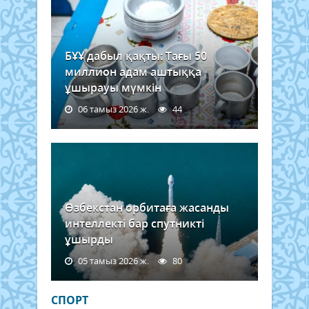
БҰҰ дабыл қақты: Тағы 50
миллион адам аштыққа
ұшырауы мүмкін
06 тамыз 2026 ж.
44
Өзбекстан орбитаға жасанды
интеллекті бар спутникті
ұшырды
05 тамыз 2026 ж.
80
СПОРТ