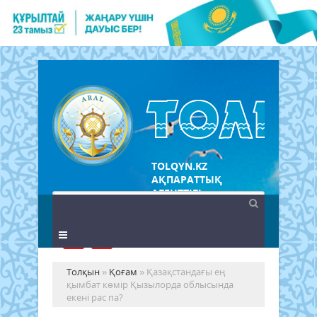
TOLQYN.KZ
АҚПАРАТТЫҚ
АГЕНТТІГІ
Толқын
»
Қоғам
» Қазақстандағы ең
қымбат көмір Қызылорда облысында
екені рас па?