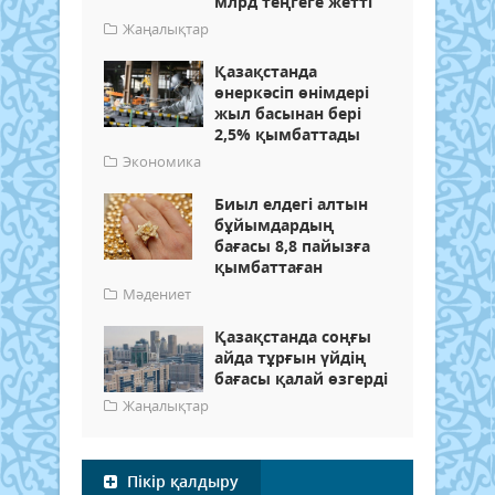
млрд теңгеге жетті
Жаңалықтар
Қазақстанда
өнеркәсіп өнімдері
жыл басынан бері
2,5% қымбаттады
Экономика
Биыл елдегі алтын
бұйымдардың
бағасы 8,8 пайызға
қымбаттаған
Мәдениет
Қазақстанда соңғы
айда тұрғын үйдің
бағасы қалай өзгерді
Жаңалықтар
Пікір қалдыру