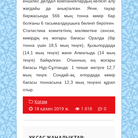
еншілес делдал компаниялардың келісіп алу
жағдайы да анықталған. Яғни, тауар
биржасында 566 мың тонна көмір бар
болғаны 6 тасымалдаушыға бөлініп берілген.
Статистика комитетінің мәліметіне сенсек,
көмірдің ең жоғары бағасы Оралда (бір
тонна үшін 18,5 мың теңге), Қызылордада
(14,1 мың теңге) және Алматыда (14 мың
теңге) байқалған. Отынның ең жоғары
бағасы Нұр-Сұлтанда: 1 текше метрге 12,7
мың теңге. Сондай-ақ, елордада көмір
бағасы тоннасына 12,3 мың теңгені құрап
отыр.
Қоғам
18 қазан 2019 ж.
1 616
0
ҰҚСАС ЖАҢАЛЫҚТАР: