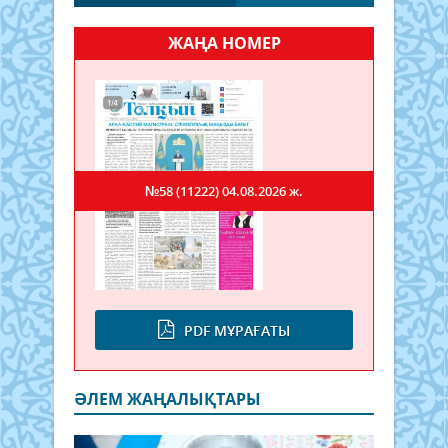
ЖАҢА НОМЕР
№58 (11222)
04.08.2026 ж.
PDF МҰРАҒАТЫ
ӘЛЕМ ЖАҢАЛЫҚТАРЫ