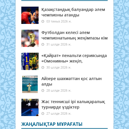
Қазақстандық балуандар әлем
чемпионы атанды
03 тамыз 2026 ж.
Футболдан келесі әлем
чемпионатының жеңімпазы кім
31 шілде 2026 ж.
«Қайрат» пенальти сериясында
«Омонияны» жеңіп,
30 шілде 2026 ж.
Айзере шахматтан қос алтын
алды
28 шілде 2026 ж.
Жас теннисші ірі халықаралық
турнирде үздіктер
27 шілде 2026 ж.
ЖАҢАЛЫҚТАР МҰРАҒАТЫ