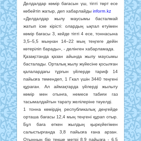
Делдалдар көмір бағасын үш, тіпті төрт есе
көбейтіп жатыр, деп хабарлайды
inform.kz
«Делдалдар жылу маусымы басталмай
жатып іске кірісті: олардың ықпал етуімен
көмір бағасы 3, кейде тіпті 4 есе, тоннасына
3,5–5,5 мыңнан 14–22 мың теңгеге дейін
көтеріліп барады», - делінген хабарламада.
Қазақстанда қазан айында жылу маусымы
басталады. Орталық жылу жүйесіне қосылған
қалалардағы тұрғын үйлерде тариф 14
пайызға төмендеп, 1 Гкал үшін 3440 теңгені
құраған. Ал аймақтарда үйлерді жылыту
көмір мен отынға, немесе табиғи газ
тасымалдайтын тарату желілеріне тәуелді.
1 тонна көмірдің республикалық деңгейде
орташа бағасы 12,4 мың теңгені құрап отыр.
Бұл баға өткен жылдың қыркүйегімен
салыстырғанда 3,8 пайызға ғана арзан.
Отынның бір текше метрі 8,9 пайызға - 6,5