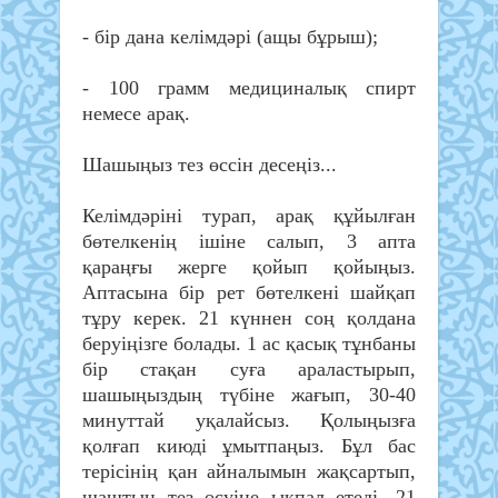
- бір дана келімдәрі (ащы бұрыш);
- 100 грамм медициналық спирт
немесе арақ.
Шашыңыз тез өссін десеңіз...
Келімдәріні турап, арақ құйылған
бөтелкенің ішіне салып, 3 апта
қараңғы жерге қойып қойыңыз.
Аптасына бір рет бөтелкені шайқап
тұру керек. 21 күннен соң қолдана
беруіңізге болады. 1 ас қасық тұнбаны
бір стақан суға араластырып,
шашыңыздың түбіне жағып, 30-40
минуттай уқалайсыз. Қолыңызға
қолғап киюді ұмытпаңыз. Бұл бас
терісінің қан айналымын жақсартып,
шаштың тез өсуіне ықпал етеді. 21