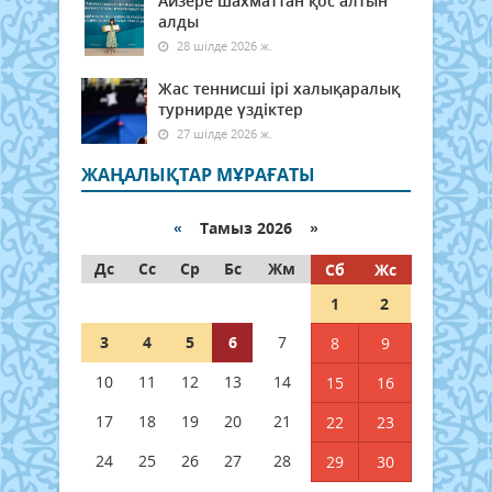
Айзере шахматтан қос алтын
алды
28 шілде 2026 ж.
Жас теннисші ірі халықаралық
турнирде үздіктер
27 шілде 2026 ж.
ЖАҢАЛЫҚТАР МҰРАҒАТЫ
«
Тамыз 2026 »
Дс
Сс
Ср
Бс
Жм
Сб
Жс
1
2
3
4
5
6
7
8
9
10
11
12
13
14
15
16
17
18
19
20
21
22
23
24
25
26
27
28
29
30