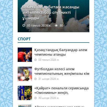
Өзбекстан орбитаға жасанды
интеллекті бар спутникті
ұшырды
05 тамыз 2026 ж.
80
СПОРТ
Қазақстандық балуандар әлем
чемпионы атанды
03 тамыз 2026 ж.
Футболдан келесі әлем
чемпионатының жеңімпазы кім
31 шілде 2026 ж.
«Қайрат» пенальти сериясында
«Омонияны» жеңіп,
30 шілде 2026 ж.