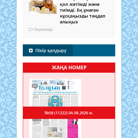
қол жетімді және
тиімді. Ең ұнаған
нұсқаңызды таңдап
алыңыз
Оқиғалар
Пікір қалдыру
ЖАҢА НОМЕР
№58 (11222)
04.08.2026 ж.