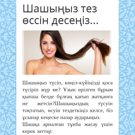
Шашыңыз тез
өссін десеңіз...
Шашыңыз түсіп, көңіл-күйіңізді қоса
түсіріп жүр ме? Ұзын өрілген бұрым
қыпша белде бұлғаң қағып жатқанға
не жетсін?Шашыңыздың түсуін
тоқтатып, өсуін тездеткіңіз келсе, біз
ұсынар кеңеске назар аударыңыз.
Шашқа арналған тұнба жасау үшін
керек заттар: