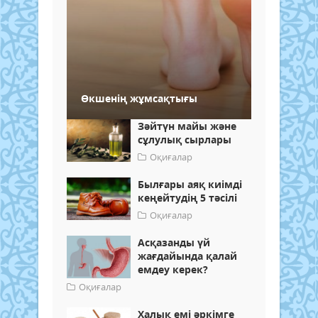
Өкшенің жұмсақтығы
Зәйтүн майы және
сұлулық сырлары
Оқиғалар
Былғары аяқ киімді
кеңейтудің 5 тәсілі
Оқиғалар
Асқазанды үй
жағдайында қалай
емдеу керек?
Оқиғалар
Халық емі әркімге