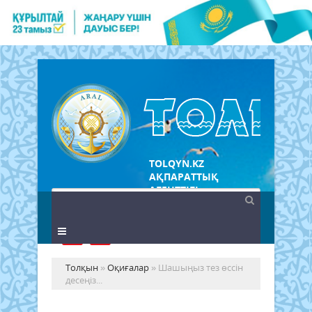
TOLQYN.KZ
АҚПАРАТТЫҚ
АГЕНТТІГІ
Толқын
»
Оқиғалар
» Шашыңыз тез өссін
десеңіз...