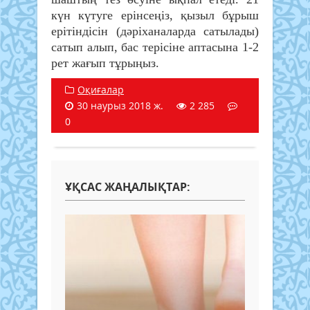
күн күтуге ерінсеңіз, қызыл бұрыш
ерітіндісін (дәріханаларда сатылады)
сатып алып, бас терісіне аптасына 1-2
рет жағып тұрыңыз.
Оқиғалар
30 наурыз 2018 ж.
2 285
0
ҰҚСАС ЖАҢАЛЫҚТАР: