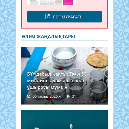
PDF МҰРАҒАТЫ
ӘЛЕМ ЖАҢАЛЫҚТАРЫ
БҰҰ дабыл қақты: Тағы 50
миллион адам аштыққа
ұшырауы мүмкін
06 тамыз 2026 ж.
31