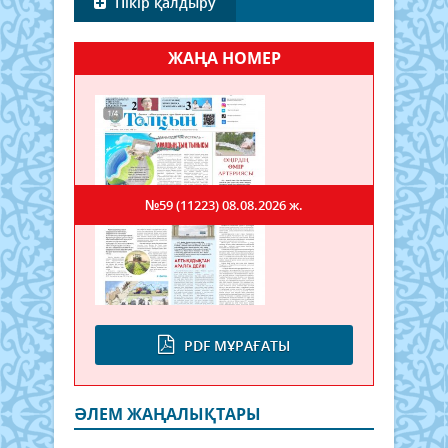
Пікір қалдыру
ЖАҢА НОМЕР
№59 (11223)
08.08.2026 ж.
PDF МҰРАҒАТЫ
ӘЛЕМ ЖАҢАЛЫҚТАРЫ