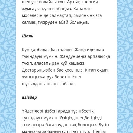
шешуге қолайлы күн. Артық энергия
жұмсауға құлшынбаңыз. Қаражат
мәселесін де салмақтап, әмияныңызға
салмақ түсіруден абай болыңыз.
Шаян
Күн қарбалас басталады. Жаңа идеялар
туындауы мүмкін. Жандүниеңіз арпалысқа
түсіп, аласапыран күй кешесіз.
Достарыңызбен бас қосыңыз. Кітап оқып,
жаныңызға рух беретін іспен
шұғылданғаныңыз абзал.
Егіздер
Үйдегілеріңізбен арада түсінбестік
туындауы мүмкін. Өзіңіздің еңбегіңізді
тым асыра бағалаудан сақ болыңыз. Бүгін
маңызды жобаның сәті түсіп тұр. Шешім