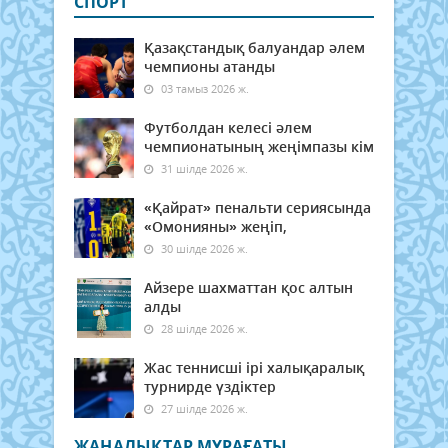
СПОРТ
Қазақстандық балуандар әлем
чемпионы атанды
03 тамыз 2026 ж.
Футболдан келесі әлем
чемпионатының жеңімпазы кім
31 шілде 2026 ж.
«Қайрат» пенальти сериясында
«Омонияны» жеңіп,
30 шілде 2026 ж.
Айзере шахматтан қос алтын
алды
28 шілде 2026 ж.
Жас теннисші ірі халықаралық
турнирде үздіктер
27 шілде 2026 ж.
ЖАҢАЛЫҚТАР МҰРАҒАТЫ