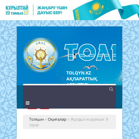
TOLQYN.KZ
АҚПАРАТТЫҚ
АГЕНТТІГІ
Толқын
»
Оқиғалар
» Жұлдыз жорамал: 9
сәуір