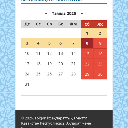
«
Тамыз 2026 »
Дс
Сс
Ср
Бс
Жм
Сб
Жс
1
2
3
4
5
6
7
8
9
10
11
12
13
14
15
16
17
18
19
20
21
22
23
24
25
26
27
28
29
30
31
© 2026. Tolqyn.kz ақпараттық агенттігі.
Қазақстан Республикасы Ақпарат және