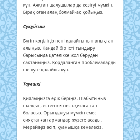
күн. Аяқтан шалушылар да кезігуі мүмкін.
Бірақ оған алаң болмай-ақ қойыңыз.
Суқұйғыш
Бүгін көңіліңіз нені қалайтынын анықтап
алыңыз. Қандай бір істі тындыру
барысында қателікке жол беруден
сақтаныңыз. Қордаланған проблемаларды
шешуге қолайлы күн.
Тауешкі
Қиялыңызға ерік беріңіз. Шабытыңыз
шалқып, естен кетпес оқиғаға тап
боласыз. Орындалуы мүмкін емес
сияқтанған армандар жүзеге асады.
Мерейіңіз өсіп, қуанышқа кенелесіз.