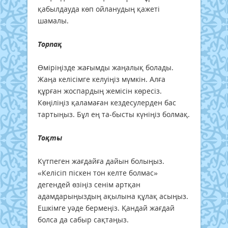
қабылдауда көп ойланудың қажеті
шамалы.
Торпақ
Өміріңізде жағымды жаңалық болады.
Жаңа келісімге келуіңіз мүмкін. Алға
құрған жоспардың жемісін көресіз.
Көңіліңіз қаламаған кездесулерден бас
тартыңыз. Бұл ең та-бысты күніңіз болмақ.
Тоқты
Күтпеген жағдайға дайын болыңыз.
«Келісіп піскен тон келте болмас»
дегендей өзіңіз сенім артқан
адамдарыңыздың ақылына құлақ асыңыз.
Ешкімге уәде бермеңіз. Қандай жағдай
болса да сабыр сақтаңыз.