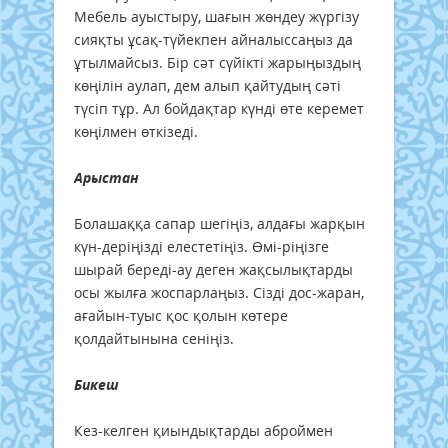
Мебель ауыстыру, шағын жөндеу жүргізу
сияқты ұсақ-түйекпен айналыссаңыз да
ұтылмайсыз. Бір сәт сүйікті жарыңыздың
көңілін аулап, дем алып қайтудың сәті
түсіп тұр. Ал бойдақтар күнді өте керемет
көңілмен өткізеді.
Арыстан
Болашаққа сапар шегіңіз, алдағы жарқын
күн-деріңізді елестетіңіз. Өмі-ріңізге
шырай береді-ау деген жақсылықтарды
осы жылға жоспарлаңыз. Сізді дос-жаран,
ағайын-туыс қос қолын көтере
қолдайтынына сеніңіз.
Бикеш
Кез-келген қиындықтарды аброймен