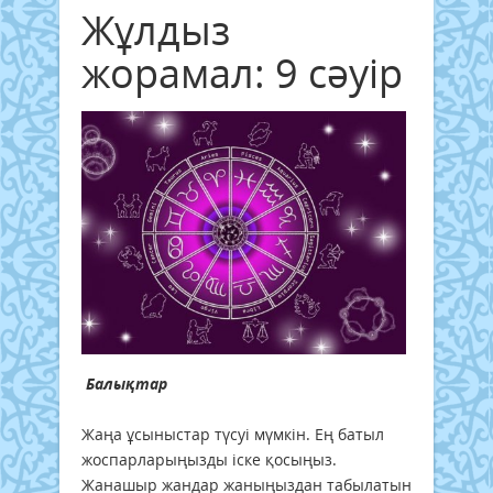
Жұлдыз
жорамал: 9 сәуір
Балықтар
Жаңа ұсыныстар түсуі мүмкін. Ең батыл
жоспарларыңызды іске қосыңыз.
Жанашыр жандар жаныңыздан табылатын