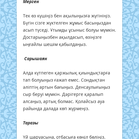
Мерген
Тек өз күшіңіз бен ақылыңызға жүгініңіз.
Бүгін сізге жүктелген жұмыс басыңыздан
асып түседі. Ұтымды ұсыныс болуы мүмкін.
Достарыңызбен ақылдасып, өзіңізге
ыңғайлы шешім қабылдаңыз.
Сарышаян
Алда күтпеген қаржылық қиындықтарға
тап болуыңыз ғажап емес. Сондықтан
әліптің артын бағыңыз. Денсаулығыңыз
сыр беруі мүмкін. Дәрігерге қаралып
алсаңыз, артық болмас. Қолайсыз ауа
райында далада көп жүрмеңіз.
Таразы
Үй шаруасына, отбасыға көңіл бөліңіз.