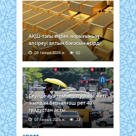
АҚШ-тағы еңбек нарығының
әлсіреуі алтын бағасын өсірді
08 тамыз 2026 ж.
62
Сеулде ауа температурасы жеті
жылдан бері алғаш рет 40
градустан асты
07 тамыз 2026 ж.
73