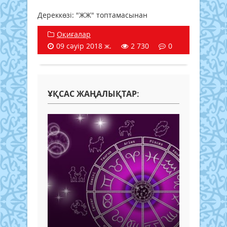
Дереккөзі: "ЖЖ" топтамасынан
Оқиғалар
09 сәуір 2018 ж.
2 730
0
ҰҚСАС ЖАҢАЛЫҚТАР: