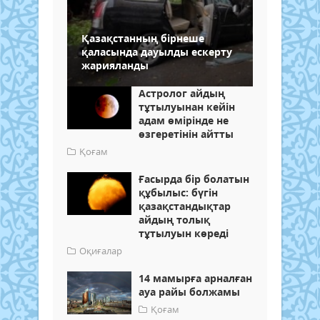
Қазақстанның бірнеше
қаласында дауылды ескерту
жарияланды
Астролог айдың
тұтылуынан кейін
адам өмірінде не
өзгеретінін айтты
Қоғам
Ғасырда бір болатын
құбылыс: бүгін
қазақстандықтар
айдың толық
тұтылуын көреді
Оқиғалар
14 мамырға арналған
ауа райы болжамы
Қоғам