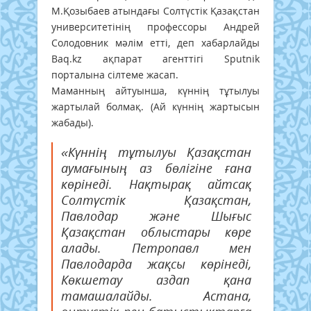
М.Қозыбаев атындағы Солтүстік Қазақстан
университетінің профессоры Андрей
Солодовник мәлім етті, деп хабарлайды
Baq.kz ақпарат агенттігі Sputnik
порталына сілтеме жасап.
Маманның айтуынша, күннің тұтылуы
жартылай болмақ. (Ай күннің жартысын
жабады).
«Күннің тұтылуы Қазақстан
аумағының аз бөлігіне ғана
көрінеді. Нақтырақ айтсақ
Солтүстік Қазақстан,
Павлодар және Шығыс
Қазақстан облыстары көре
алады. Петропавл мен
Павлодарда жақсы көрінеді,
Көкшетау аздап қана
тамашалайды. Астана,