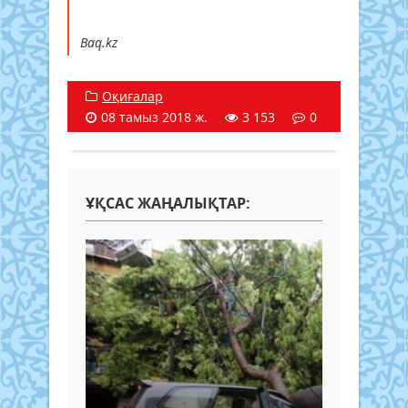
Baq.kz
Оқиғалар
08 тамыз 2018 ж.
3 153
0
ҰҚСАС ЖАҢАЛЫҚТАР: