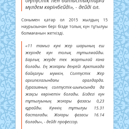
оңтүстік пен батыстықтарға
мүлдем көрінбейді», - дейді ол.
Сонымен қатар ол 2015 жылдың 15
наурызынан бері бізде толық күн тұтылуы
болмағанын жеткізді.
«11 тамыз күні жер шарының еш
жерінде күн толық тұтылмайды.
Барлық жерде тек жартылай ғана
болады. Ең жоғарғы деңгейі Арктикада
байқалуы мүмкін, Солтүстік Жер
архипелагындағы аралдарда.
Еуразияның солтүстік-шығысында да
жақсы көрінетін болады. Біздегі күн
тұтылуының жоғары фазасы 0,23
құрайды. Күннің тұтылуы 15.31
басталады. Жоғары фазасы 16.14
болады», - дейді профессор.