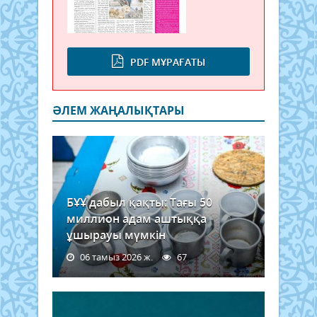
PDF МҰРАҒАТЫ
ӘЛЕМ ЖАҢАЛЫҚТАРЫ
БҰҰ дабыл қақты: Тағы 50
миллион адам аштыққа
ұшырауы мүмкін
06 тамыз 2026 ж.
67