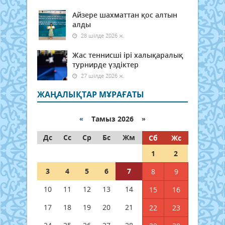
Айзере шахматтан қос алтын
алды
28 шілде 2026 ж.
Жас теннисші ірі халықаралық
турнирде үздіктер
27 шілде 2026 ж.
ЖАҢАЛЫҚТАР МҰРАҒАТЫ
«
Тамыз 2026 »
Дс
Сс
Ср
Бс
Жм
Сб
Жс
1
2
3
4
5
6
7
8
9
10
11
12
13
14
15
16
17
18
19
20
21
22
23