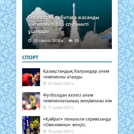
Өзбекстан орбитаға жасанды
интеллекті бар спутникті
ұшырды
05 тамыз 2026 ж.
85
СПОРТ
Қазақстандық балуандар әлем
чемпионы атанды
03 тамыз 2026 ж.
Футболдан келесі әлем
чемпионатының жеңімпазы кім
31 шілде 2026 ж.
«Қайрат» пенальти сериясында
«Омонияны» жеңіп,
30 шілде 2026 ж.