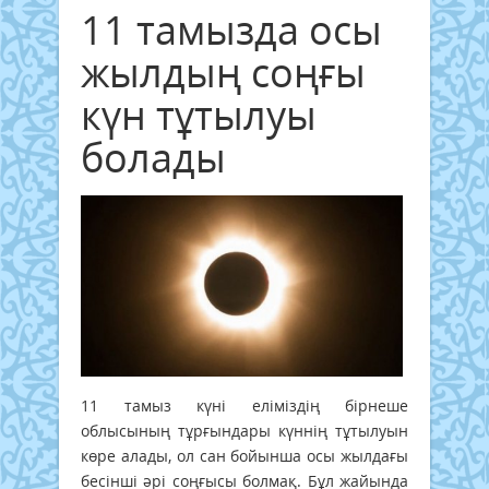
11 тамызда осы
жылдың соңғы
күн тұтылуы
болады
11 тамыз күні еліміздің бірнеше
облысының тұрғындары күннің тұтылуын
көре алады, ол сан бойынша осы жылдағы
бесінші әрі соңғысы болмақ. Бұл жайында