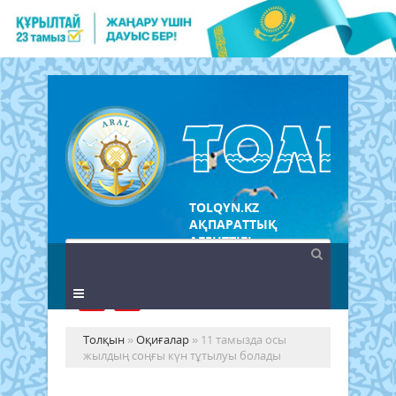
TOLQYN.KZ
АҚПАРАТТЫҚ
АГЕНТТІГІ
Толқын
»
Оқиғалар
» 11 тамызда осы
жылдың соңғы күн тұтылуы болады