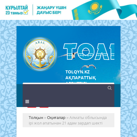
TOLQYN.KZ
АҚПАРАТТЫҚ
АГЕНТТІГІ
Толқын
»
Оқиғалар
» Алматы облысында
ірі жол апатынан 21 адам зардап шекті