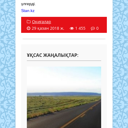
үлгерді.
Stan.kz
Оқиғалар
29 қазан 2018 ж.
1 455
0
ҰҚСАС ЖАҢАЛЫҚТАР: