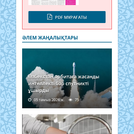
PDF МҰРАҒАТЫ
ӘЛЕМ ЖАҢАЛЫҚТАРЫ
Өзбекстан орбитаға жасанды
интеллекті бар спутникті
ұшырды
05 тамыз 2026 ж.
75