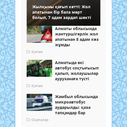
Жылқыны қағып кетті: Жол
апатынан бір бала мерт
болып, 7 адам зардап шекті
Алматы облысында
жантүршігерлік жол
апатынан 8 адам көз
жұмды
Қоғам
Алматыда екі
автобус соқтығысып
қалып, жолаушылар
ауруханаға түсті
Қоғам
Жамбыл облысында
микроавтобус
аударылды: қаза
тапқандар бар
Оқиғалар