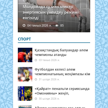
Молдовада су мен электр
энергиясын үнемдеу режимі
енгізілді
04 тамыз 2026 ж.
85
СПОРТ
Қазақстандық балуандар әлем
чемпионы атанды
03 тамыз 2026 ж.
Футболдан келесі әлем
чемпионатының жеңімпазы кім
31 шілде 2026 ж.
«Қайрат» пенальти сериясында
«Омонияны» жеңіп,
30 шілде 2026 ж.
Айзере шахматтан қос алтын