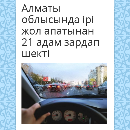
Алматы
облысында ірі
жол апатынан
21 адам зардап
шекті