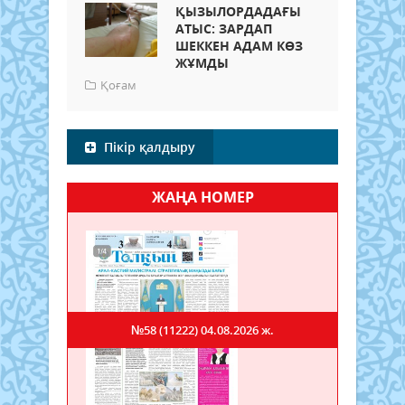
ҚЫЗЫЛОРДАДАҒЫ
АТЫС: ЗАРДАП
ШЕККЕН АДАМ КӨЗ
ЖҰМДЫ
Қоғам
Пікір қалдыру
ЖАҢА НОМЕР
№58 (11222)
04.08.2026 ж.