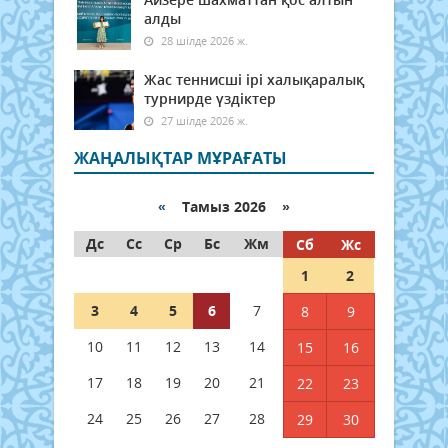
алды
28 шілде 2026 ж.
Жас теннисші ірі халықаралық
турнирде үздіктер
27 шілде 2026 ж.
ЖАҢАЛЫҚТАР МҰРАҒАТЫ
«
Тамыз 2026 »
Дс
Сс
Ср
Бс
Жм
Сб
Жс
1
2
3
4
5
6
7
8
9
10
11
12
13
14
15
16
17
18
19
20
21
22
23
24
25
26
27
28
29
30