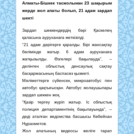
Алматы-Бішкек тасжолынан 23 шақырым
жерде жол апаты болып, 21 адам зардап
шекті
Зардап шеккендердің бәрі Қаскелең
қаласына ауруханаға жеткізілді.
“21 адам дәрігерге қаралды. Бірі жансақтау
бөлімінде жатыр. 6 адам ауруханаға
жатқызылды. Өзгелері бақылауда”, –
делінген облыстық денсаулық сақтау
басқармасының баспасөз қызметі.
Мәліметтерге сүйенсек, микроавтобус пен
автобус қақтығысқан. Автобус жолаушылары
зардап шеккен жоқ.
“Қазір тергеу жүріп жатыр. Іс облыстық
полиция департаментінің бақылауында”, –
деді аталған ведомства басшысы Көбейхан
Нұрахметов.
Жол апатының видеосы желіге тарап