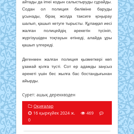
айтады да imei кодын салыстыруды сұрайды.
Содан ол полиция бөліміне баруды
ұсынады, бірақ жолда таксиге қоңырау
шалып, қашып кетуге тырысты. Құлаққап иесі
жалған полицейдің әрекетін түсініп,
жүргізушіден тоқтауын өтінеді, алайда ұры
қашып үлгереді.
Дегенмен жалған полиция қызметкері көп
ұзамай қолға түсті. Сот ер адамды заңсыз
әрекеті үшін бес жылға бас бостандығынан
айырды.
Сурет: ашық дереккөзден
Оқиғалар
16 қыркүйек 2024 ж.
469
0