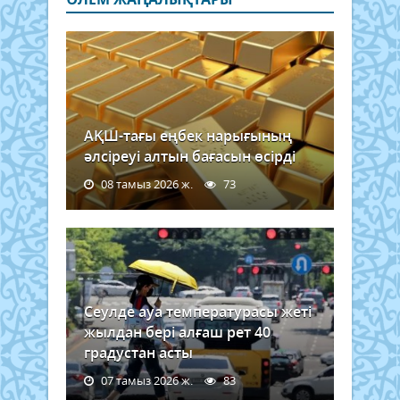
АҚШ-тағы еңбек нарығының
әлсіреуі алтын бағасын өсірді
08 тамыз 2026 ж.
73
Сеулде ауа температурасы жеті
жылдан бері алғаш рет 40
градустан асты
07 тамыз 2026 ж.
83