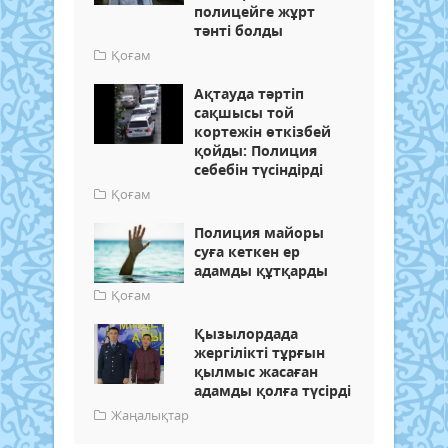
полицейге жұрт
тәнті болды
Қоғам
Ақтауда тәртіп
сақшысы той
кортежін өткізбей
қойды: Полиция
себебін түсіндірді
Қоғам
Полиция майоры
суға кеткен ер
адамды құтқарды
Қоғам
Қызылордада
жергілікті тұрғын
қылмыс жасаған
адамды қолға түсірді
Жаңалықтар