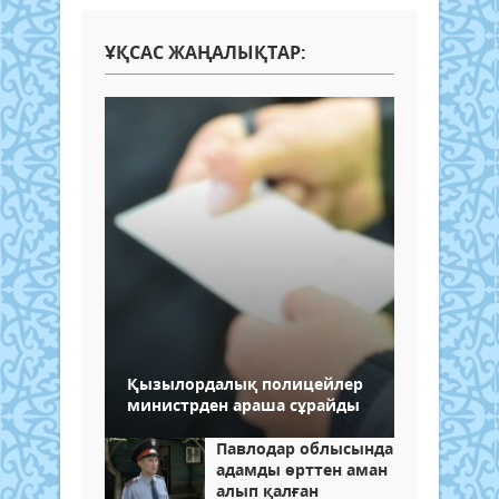
ҰҚСАС ЖАҢАЛЫҚТАР:
Қызылордалық полицейлер
министрден араша сұрайды
Павлодар облысында
адамды өрттен аман
алып қалған