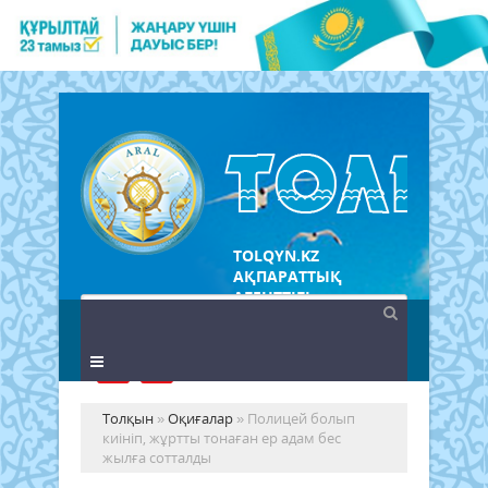
TOLQYN.KZ
АҚПАРАТТЫҚ
АГЕНТТІГІ
Толқын
»
Оқиғалар
» Полицей болып
киініп, жұртты тонаған ер адам бес
жылға сотталды