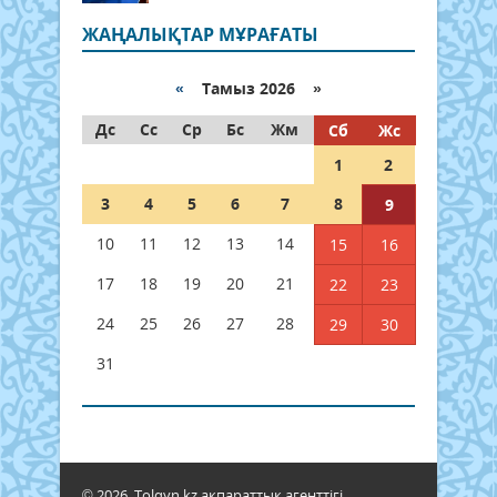
ЖАҢАЛЫҚТАР МҰРАҒАТЫ
«
Тамыз 2026 »
Дс
Сс
Ср
Бс
Жм
Сб
Жс
1
2
3
4
5
6
7
8
9
10
11
12
13
14
15
16
17
18
19
20
21
22
23
24
25
26
27
28
29
30
31
© 2026. Tolqyn.kz ақпараттық агенттігі.