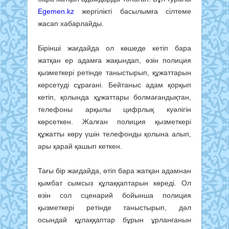
Egemen.kz
жергілікті басылымға сілтеме
жасап хабарлайды.
Бірінші жағдайда ол көшеде кетіп бара
жатқан ер адамға жақындап, өзін полиция
қызметкері ретінде таныстырып, құжаттарын
көрсетуді сұрағані. Бейтаныс адам қорқып
кетіп, қолында құжаттары болмағандықтан,
телефоны арқылы цифрлық куәлігін
көрсеткен. Жалған полиция қызметкері
құжатты көру үшін телефонды қолына алып,
ары қарай қашып кеткен.
Тағы бір жағдайда, өтіп бара жатқан адамнан
қымбат сымсыз құлаққаптарын көреді. Ол
өзін сол сценарий бойынша полиция
қызметкері ретінде таныстырып, дәл
осындай құлаққаптар бұрын ұрланғанын