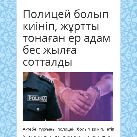
Полицей болып
киініп, жұртты
тонаған ер адам
бес жылға
сотталды
Ақтөбе тұрғыны полицей болып киініп, өтіп
бара жатқан адамдарды тонаған. Бұл туралы