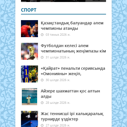
СПОРТ
Қазақстандық балуандар әлем
чемпионы атанды
03 тамыз 2026 ж.
Футболдан келесі әлем
чемпионатының жеңімпазы кім
31 шілде 2026 ж.
«Қайрат» пенальти сериясында
«Омонияны» жеңіп,
30 шілде 2026 ж.
Айзере шахматтан қос алтын
алды
28 шілде 2026 ж.
Жас теннисші ірі халықаралық
турнирде үздіктер
27 шілде 2026 ж.