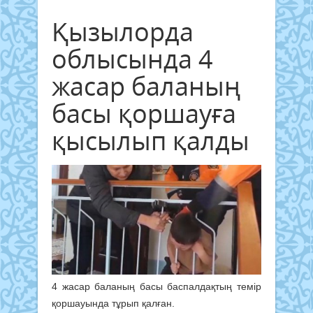
Қызылорда
облысында 4
жасар баланың
басы қоршауға
қысылып қалды
4 жасар баланың басы баспалдақтың темір
қоршауында тұрып қалған.