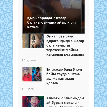
Қызылордада 7 жасар
баланың аяғына айыр кіріп
кеткен
Ойнап отырған:
Қарағандыда 5 жасар
бала көліктің
терезесіне мойны
қысылып көз жұмды
Қоғам
Екі жасар бала 5 күн
бойы тауда аштан-
аш жатып аман
қалған
Әлем
Алматы облысында 4
ай бұрын жоғалып