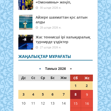
«Омонияны» жеңіп,
30 шілде 2026 ж.
Айзере шахматтан қос алтын
алды
28 шілде 2026 ж.
Жас теннисші ірі халықаралық
турнирде үздіктер
27 шілде 2026 ж.
ЖАҢАЛЫҚТАР МҰРАҒАТЫ
«
Тамыз 2026 »
Дс
Сс
Ср
Бс
Жм
Сб
Жс
1
2
3
4
5
6
7
8
9
10
11
12
13
14
15
16