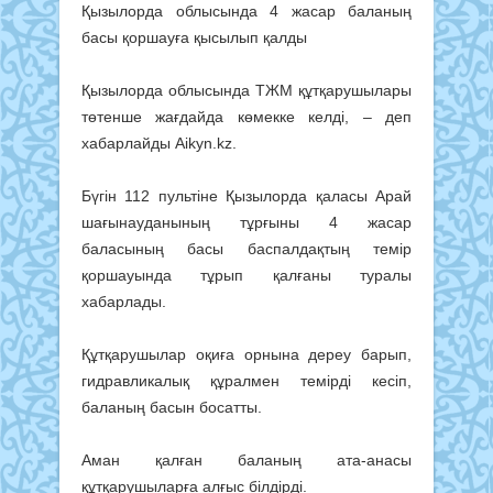
Қызылорда облысында 4 жасар баланың
басы қоршауға қысылып қалды
Қызылорда облысында ТЖМ құтқарушылары
төтенше жағдайда көмекке келді, – деп
хабарлайды Aikyn.kz.
Бүгін 112 пультіне Қызылорда қаласы Арай
шағынауданының тұрғыны 4 жасар
баласының басы баспалдақтың темір
қоршауында тұрып қалғаны туралы
хабарлады.
Құтқарушылар оқиға орнына дереу барып,
гидравликалық құралмен темірді кесіп,
баланың басын босатты.
Аман қалған баланың ата-анасы
құтқарушыларға алғыс білдірді.