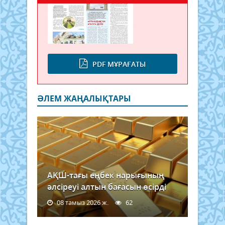
PDF МҰРАҒАТЫ
ӘЛЕМ ЖАҢАЛЫҚТАРЫ
АҚШ-тағы еңбек нарығының
әлсіреуі алтын бағасын өсірді
08 тамыз 2026 ж.
62