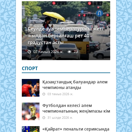
Сеулде ауа температурасы жеті
жылдан бері алғаш рет 40
градустан асты
07 тамыз 2026 ж.
73
СПОРТ
Қазақстандық балуандар әлем
чемпионы атанды
03 тамыз 2026 ж.
Футболдан келесі әлем
чемпионатының жеңімпазы кім
31 шілде 2026 ж.
«Қайрат» пенальти сериясында