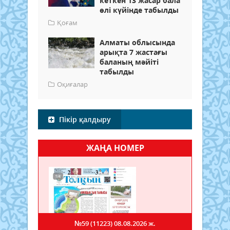
кеткен 13 жасар бала
өлі күйінде табылды
Қоғам
Алматы облысында
арықта 7 жастағы
баланың мәйіті
табылды
Оқиғалар
Пікір қалдыру
ЖАҢА НОМЕР
№59 (11223)
08.08.2026 ж.