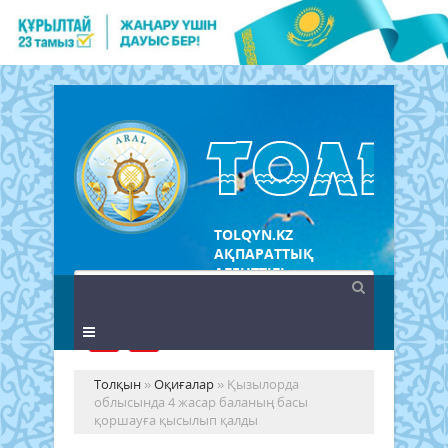
TOLQYN.KZ
АҚПАРАТТЫҚ
АГЕНТТІГІ
Толқын
»
Оқиғалар
» Қызылорда
облысында 4 жасар баланың басы
қоршауға қысылып қалды