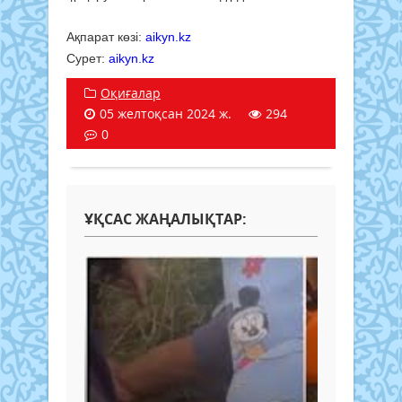
Ақпарат көзі:
aikyn.kz
Сурет:
aikyn.kz
Оқиғалар
05 желтоқсан 2024 ж.
294
0
ҰҚСАС ЖАҢАЛЫҚТАР: