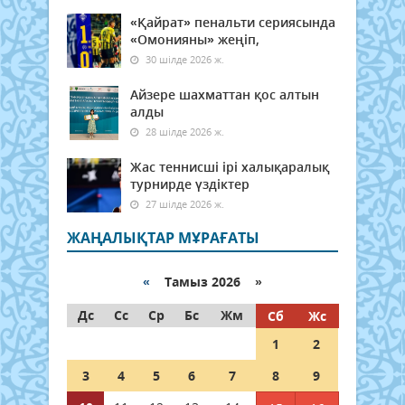
«Қайрат» пенальти сериясында
«Омонияны» жеңіп,
30 шілде 2026 ж.
Айзере шахматтан қос алтын
алды
28 шілде 2026 ж.
Жас теннисші ірі халықаралық
турнирде үздіктер
27 шілде 2026 ж.
ЖАҢАЛЫҚТАР МҰРАҒАТЫ
«
Тамыз 2026 »
Дс
Сс
Ср
Бс
Жм
Сб
Жс
1
2
3
4
5
6
7
8
9