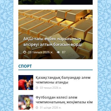
АҚШ-тағы еңбек нарығының
әлсіреуі алтын бағасын өсірді
08 тамыз 2026 ж.
87
СПОРТ
Қазақстандық балуандар әлем
чемпионы атанды
03 тамыз 2026 ж.
Футболдан келесі әлем
чемпионатының жеңімпазы кім
31 шілде 2026 ж.