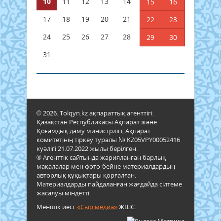
10
11
12
13
14
15
16
17
18
19
20
21
22
23
24
25
26
27
28
29
30
31
© 2026. Tolqyn.kz ақпараттық агенттігі.
Қазақстан Республикасы Ақпарат және
Қоғамдық даму министрлігі, Ақпарат
комитетінің тіркеу туралы № KZ05VPY00052416
куәлігі 21.07.2022 жылы берілген.
® Агенттік сайтында жарияланған барлық
мақалалар мен фото-бейне материалдардың
авторлық құқықтары қорғалған.
Материалдарды пайдаланған жағдайда сілтеме
жасалуы міндетті.
Меншік иесі:
«Сыр медиа»
ЖШС.