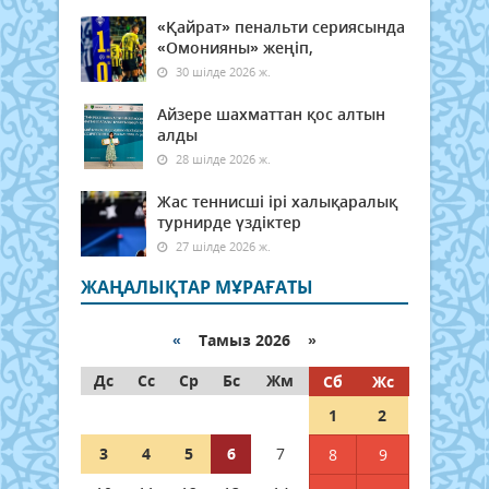
«Қайрат» пенальти сериясында
«Омонияны» жеңіп,
30 шілде 2026 ж.
Айзере шахматтан қос алтын
алды
28 шілде 2026 ж.
Жас теннисші ірі халықаралық
турнирде үздіктер
27 шілде 2026 ж.
ЖАҢАЛЫҚТАР МҰРАҒАТЫ
«
Тамыз 2026 »
Дс
Сс
Ср
Бс
Жм
Сб
Жс
1
2
3
4
5
6
7
8
9