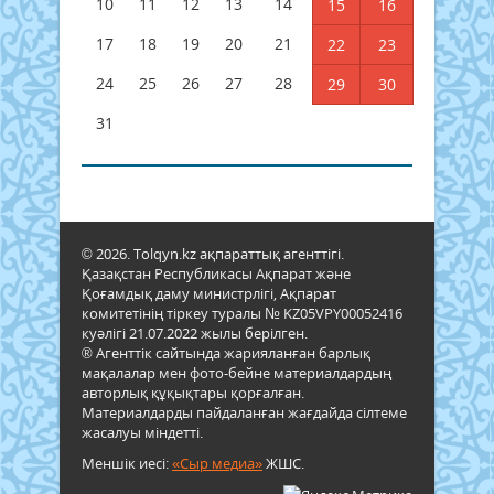
10
11
12
13
14
15
16
17
18
19
20
21
22
23
24
25
26
27
28
29
30
31
© 2026. Tolqyn.kz ақпараттық агенттігі.
Қазақстан Республикасы Ақпарат және
Қоғамдық даму министрлігі, Ақпарат
комитетінің тіркеу туралы № KZ05VPY00052416
куәлігі 21.07.2022 жылы берілген.
® Агенттік сайтында жарияланған барлық
мақалалар мен фото-бейне материалдардың
авторлық құқықтары қорғалған.
Материалдарды пайдаланған жағдайда сілтеме
жасалуы міндетті.
Меншік иесі:
«Сыр медиа»
ЖШС.