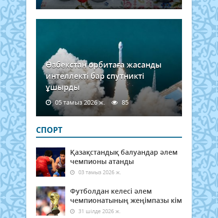
Өзбекстан орбитаға жасанды
интеллекті бар спутникті
ұшырды
05 тамыз 2026 ж.
85
СПОРТ
Қазақстандық балуандар әлем
чемпионы атанды
03 тамыз 2026 ж.
Футболдан келесі әлем
чемпионатының жеңімпазы кім
31 шілде 2026 ж.