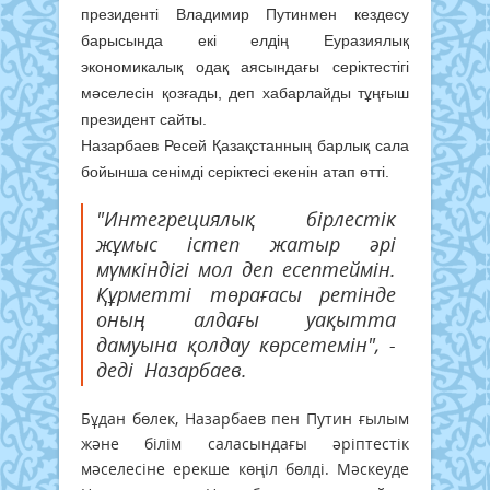
президенті Владимир Путинмен кездесу
барысында екі елдің Еуразиялық
экономикалық одақ аясындағы серіктестігі
мәселесін қозғады, деп хабарлайды тұңғыш
президент сайты.
Назарбаев Ресей Қазақстанның барлық сала
бойынша сенімді серіктесі екенін атап өтті.
"Интегрециялық бірлестік
жұмыс істеп жатыр әрі
мүмкіндігі мол деп есептеймін.
Құрметті төрағасы ретінде
оның алдағы уақытта
дамуына қолдау көрсетемін", -
деді Назарбаев.
Бұдан бөлек, Назарбаев пен Путин ғылым
және білім саласындағы әріптестік
мәселесіне ерекше көңіл бөлді. Мәскеуде