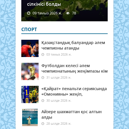
сілкінісі болды
09 тамыз 2026 ж.
78
СПОРТ
Қазақстандық балуандар әлем
чемпионы атанды
03 тамыз 2026 ж.
Футболдан келесі әлем
чемпионатының жеңімпазы кім
31 шілде 2026 ж.
«Қайрат» пенальти сериясында
«Омонияны» жеңіп,
30 шілде 2026 ж.
Айзере шахматтан қос алтын
алды
28 шілде 2026 ж.