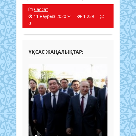
Саясат
11 наурыз 2020 ж.
1 239
0
ҰҚСАС ЖАҢАЛЫҚТАР: