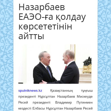
Назарбаев
ЕАЭО-ға қолдау
көрсететінін
айтты
sputniknews.kz
Қазақстанның тұңғыш
президенті Нұрсұлтан Назарбаев Мәскеуде
Ресей президенті Владимир Путинмен
кездесті Елбасы Нұрсұлтан Назарбаев Ресей