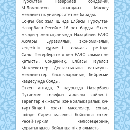
Нұрсұлтан Назарбаев сондай-ақ
М.Ломоносов атындағы Мәскеу
мемлекеттік университетіне барады.
Соңғы бес жыл ішінде Елбасы Нұрсұлтан
Назарбаев Ресейге 16 рет барды. Өткен
жылдың желтоқсанында Назарбаев ЕАЭО
Жоғары Еуразиялық экономикалық
кеңесінің құрметті төрағасы ретінде
Санкт-Петербургте өткен ЕАЭО саммитіне
қатысты. Сондай-ақ, Елбасы Тәуелсіз
Мемлекеттер Достастығына қатысушы
мемлекеттер басшыларының бейресми
кездесуінде болды.
Өткен аптада, 7 наурызда Назарбаев
Путинмен телефон арқылы сөйлесті.
Тараптар екіжақты және халықаралық күн
тәртібіндегі өзекті мәселелер, соның
ішінде Сирия мәселесі бойынша өткен
Ресей-Түркия келіссөздерінің
қорытындысы бойынша пікір алмасты.