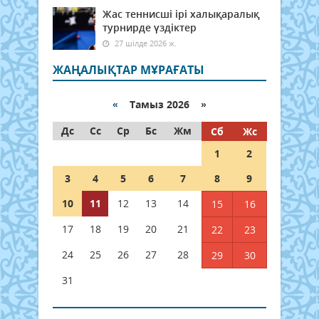
Жас теннисші ірі халықаралық
турнирде үздіктер
27 шілде 2026 ж.
ЖАҢАЛЫҚТАР МҰРАҒАТЫ
«
Тамыз 2026 »
Дс
Сс
Ср
Бс
Жм
Сб
Жс
1
2
3
4
5
6
7
8
9
10
11
12
13
14
15
16
17
18
19
20
21
22
23
24
25
26
27
28
29
30
31