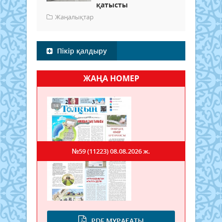
қатысты
Жаңалықтар
Пікір қалдыру
ЖАҢА НОМЕР
№59 (11223)
08.08.2026 ж.
PDF МҰРАҒАТЫ