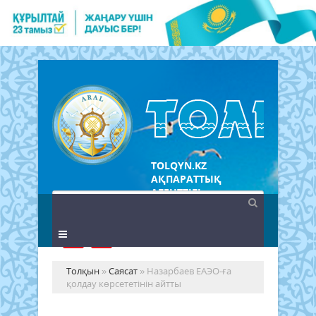
TOLQYN.KZ
АҚПАРАТТЫҚ
АГЕНТТІГІ
Толқын
»
Саясат
» Назарбаев ЕАЭО-ға
қолдау көрсететінін айтты