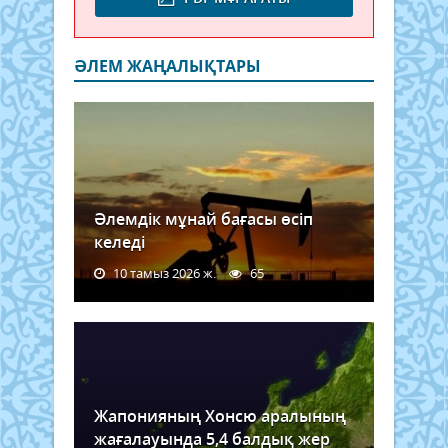
ӘЛЕМ ЖАҢАЛЫҚТАРЫ
Әлемдік мұнай бағасы өсіп
келеді
10 тамыз 2026 ж.
65
Жапонияның Хонсю аралының
жағалауында 5,4 балдық жер