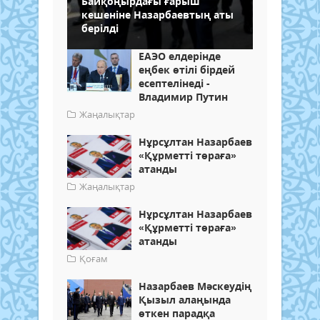
Байқоңырдағы ғарыш
кешеніне Назарбаевтың аты
берілді
ЕАЭО елдерінде
еңбек өтілі бірдей
есептелінеді -
Владимир Путин
Жаңалықтар
Нұрсұлтан Назарбаев
«Құрметті төраға»
атанды
Жаңалықтар
Нұрсұлтан Назарбаев
«Құрметті төраға»
атанды
Қоғам
Назарбаев Мәскеудің
Қызыл алаңында
өткен парадқа