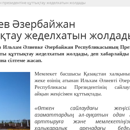
 президентіне құттықтау жеделхатын жолдады
ев Әзербайжан
ықтау жеделхатын жолдад
 Ильхам Әлиевке Әзербайжан Республикасының През
ты құттықтау жеделхатын жолдады, деп хабарлайды 
на сілтеме жасап.
Мемлекет басшысы Қазақстан халқыны
жеке өзінің атынан Ильхам Әлиевті Әзе
Республикасы Президентінің сайлау
айқын жеңісімен құттықтады.
«Өткен сайлаудағы жеңісің
азаматтардың әл-ауқатын одан 
арттыруға және мемлекетіңізд
халықаралық аренадағы бедел