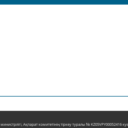
инистрлігі, Ақпарат комитетінің тіркеу туралы № KZ05VPY00052416 куә