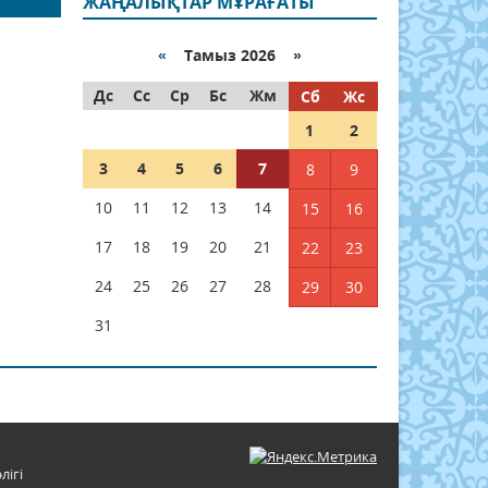
ЖАҢАЛЫҚТАР МҰРАҒАТЫ
«
Тамыз 2026 »
Дс
Сс
Ср
Бс
Жм
Сб
Жс
1
2
3
4
5
6
7
8
9
10
11
12
13
14
15
16
17
18
19
20
21
22
23
24
25
26
27
28
29
30
31
лігі