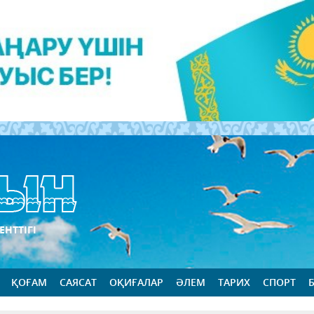
ЕНТТІГІ
ҚОҒАМ
САЯСАТ
ОҚИҒАЛАР
ӘЛЕМ
ТАРИХ
СПОРТ