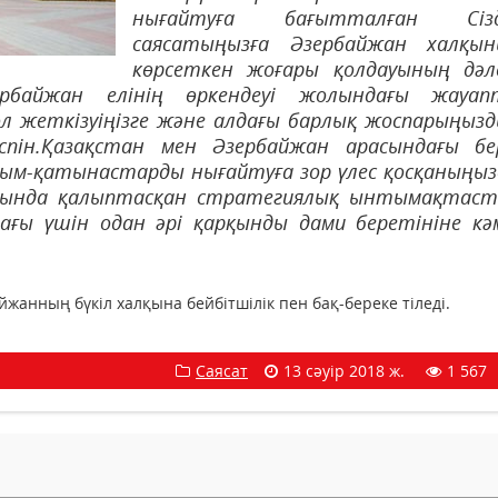
нығайтуға бағытталған Сізд
саясатыңызға Әзербайжан халқы
көрсеткен жоғары қолдауының дәл
ербайжан елінің өркендеуі жолындағы жауап
л жеткізуіңізге және алдағы барлық жоспарыңыз
спін.Қазақстан мен Әзербайжан арасындағы бе
арым-қатынастарды нығайтуға зор үлес қосқаныңы
расында қалыптасқан стратегиялық ынтымақтас
ы үшін одан әрі қарқынды дами беретініне кә
анның бүкіл халқына бейбітшілік пен бақ-береке тіледі.
Саясат
13 сәуір 2018 ж.
1 567