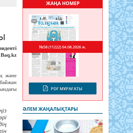
ЖАҢА НОМЕР
ы
№58 (11222)
04.08.2026 ж.
иденті
Baq.kz
ң және
рбайжан
PDF МҰРАҒАТЫ
ындағы
ӘЛЕМ ЖАҢАЛЫҚТАРЫ
із
әрі
ің
ін