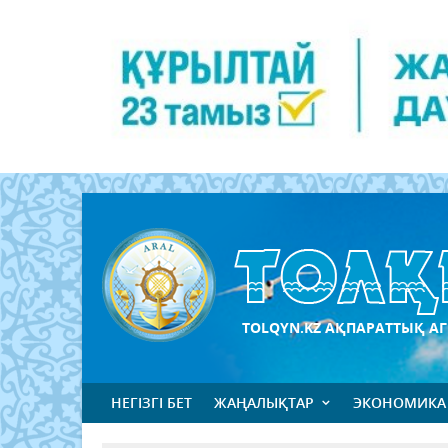
TOLQYN.KZ АҚПАРАТТЫҚ АГ
НЕГІЗГІ БЕТ
ЖАҢАЛЫҚТАР
ЭКОНОМИКА