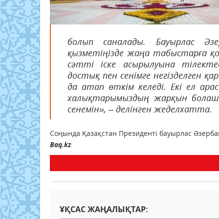
болып саналады. Бауырлас Әз
қызметіңізде жаңа табыстарға қо
сәтті іске асырылуына тілекте
достық пен сенімге негізделген қ
да атап өткім келеді. Екі ел а
халықтарымыздың жарқын болашағ
сенемін», – делінген жеделхатта.
Соңында Қазақстан Президенті бауырлас Әзербайж
Baq.kz
ҰҚСАС ЖАҢАЛЫҚТАР: