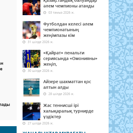
Қазақстандық балуандар
әлем чемпионы атанды
03 тамыз 2026 ж.
Футболдан келесі әлем
чемпионатының
жеңімпазы кім
31 шілде 2026 ж.
«Қайрат» пенальти
сериясында «Омонияны»
ан
жеңіп,
ге
30 шілде 2026 ж.
Айзере шахматтан қос
алтын алды
28 шілде 2026 ж.
лады
Жас теннисші ірі
халықаралық турнирде
үздіктер
27 шілде 2026 ж.