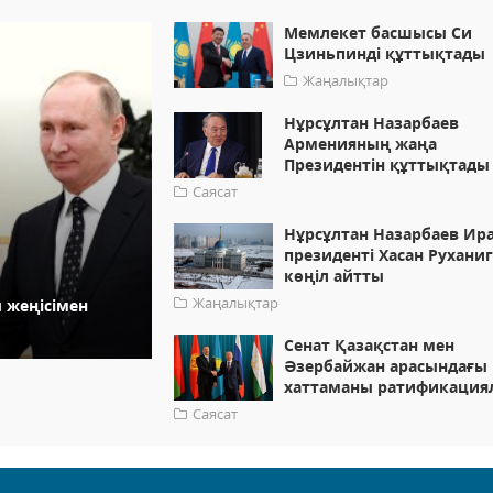
Мемлекет басшысы Си
Цзиньпинді құттықтады
Жаңалықтар
Нұрсұлтан Назарбаев
Арменияның жаңа
Президентін құттықтады
Саясат
Нұрсұлтан Назарбаев Ир
президенті Хасан Рухани
көңіл айтты
Жаңалықтар
 жеңісімен
Сенат Қазақстан мен
Әзербайжан арасындағы
хаттаманы ратификация
Саясат