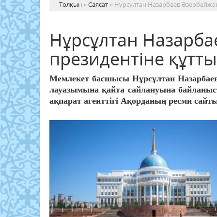
Толқын
»
Саясат
» Нұрсұлтан Назарбаев Әзербайжан
Нұрсұлтан Назарба
президентіне құтт
Мемлекет басшысы Нұрсұлтан Назарбаев
лауазымына қайта сайлануына байланыс
ақпарат агенттігі Ақорданың ресми сайты