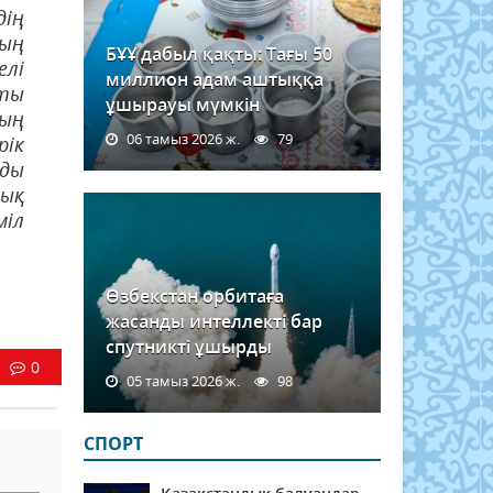
ің
ның
БҰҰ дабыл қақты: Тағы 50
елі
миллион адам аштыққа
ты
ұшырауы мүмкін
дың
06 тамыз 2026 ж.
79
рік
зды
тық
міл
Өзбекстан орбитаға
жасанды интеллекті бар
спутникті ұшырды
0
05 тамыз 2026 ж.
98
СПОРТ