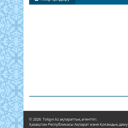
© 2026. Tolqyn.kz ақпараттық агенттігі.
Қазақстан Республикасы Ақпарат және Қоғамдық даму м