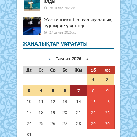
алды
28 шілде 2026 ж.
Жас теннисші ірі халықаралық
турнирде үздіктер
27 шілде 2026 ж.
ЖАҢАЛЫҚТАР МҰРАҒАТЫ
«
Тамыз 2026 »
Дс
Сс
Ср
Бс
Жм
Сб
Жс
1
2
3
4
5
6
7
8
9
10
11
12
13
14
15
16
17
18
19
20
21
22
23
24
25
26
27
28
29
30
31