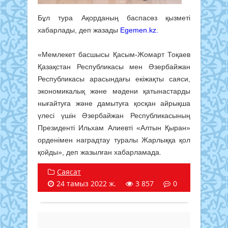
Бұл тура Ақорданың баспасөз қызметі
хабарлады, деп жазады
Egemen.kz.
«Мемлекет басшысы Қасым-Жомарт Тоқаев
Қазақстан Республикасы мен Әзербайжан
Республикасы арасындағы екіжақты саяси,
экономикалық және мәдени қатынастарды
нығайтуға және дамытуға қосқан айрықша
үлесі үшін Әзербайжан Республикасының
Президенті Ильхам Алиевті «Алтын Қыран»
орденімен наградтау туралы Жарлыққа қол
қойды», деп жазылған хабарламада.
Саясат
24 тамыз 2022 ж.
3 857
0