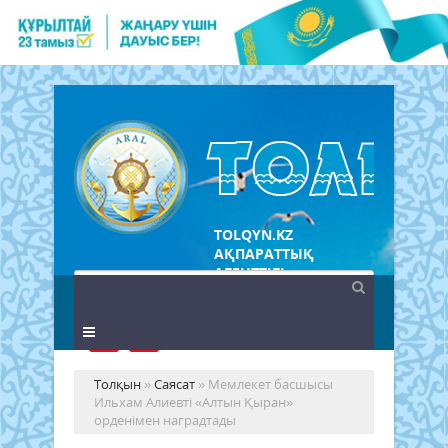
TOLQYN.KZ
АҚПАРАТТЫҚ
АГЕНТТІГІ
Толқын
»
Саясат
» Мемлекет басшысы
Ильхам Алиевті «Алтын Қыран»
орденімен наградтады