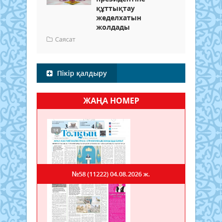
құттықтау
жеделхатын
жолдады
Саясат
Пікір қалдыру
ЖАҢА НОМЕР
№58 (11222)
04.08.2026 ж.