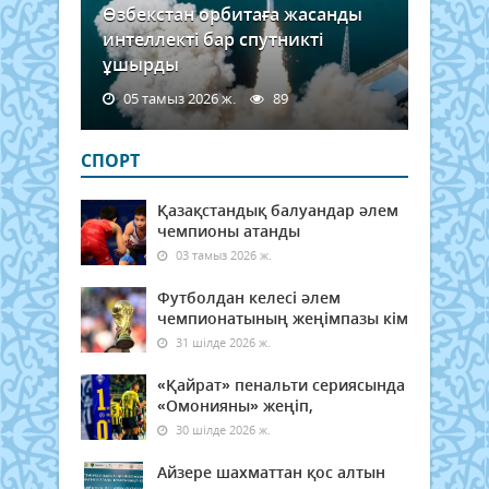
Өзбекстан орбитаға жасанды
интеллекті бар спутникті
ұшырды
05 тамыз 2026 ж.
89
СПОРТ
Қазақстандық балуандар әлем
чемпионы атанды
03 тамыз 2026 ж.
Футболдан келесі әлем
чемпионатының жеңімпазы кім
31 шілде 2026 ж.
«Қайрат» пенальти сериясында
«Омонияны» жеңіп,
30 шілде 2026 ж.
Айзере шахматтан қос алтын