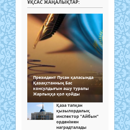
ҰҚСАС ЖАҢАЛЫҚТАР:
Президент Пусан қаласында
Қазақстанның Бас
консулдығын ашу туралы
Жарлыққа қол қойды
Қаза тапқан
қызылордалық
инспектор "Айбын"
орденімен
наградталады