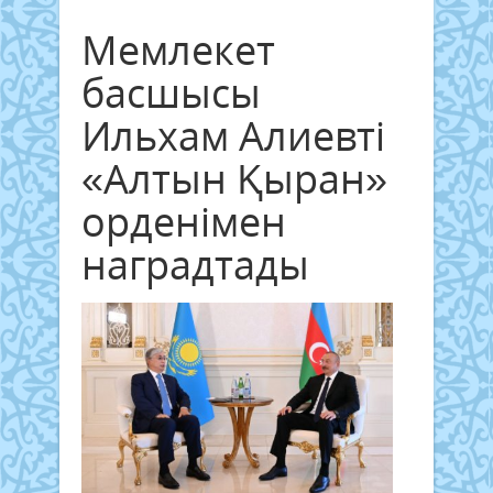
Мемлекет
басшысы
Ильхам Алиевті
«Алтын Қыран»
орденімен
наградтады