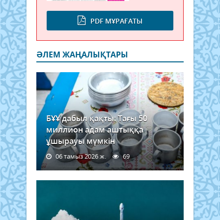
PDF МҰРАҒАТЫ
ӘЛЕМ ЖАҢАЛЫҚТАРЫ
БҰҰ дабыл қақты: Тағы 50
миллион адам аштыққа
ұшырауы мүмкін
06 тамыз 2026 ж.
69