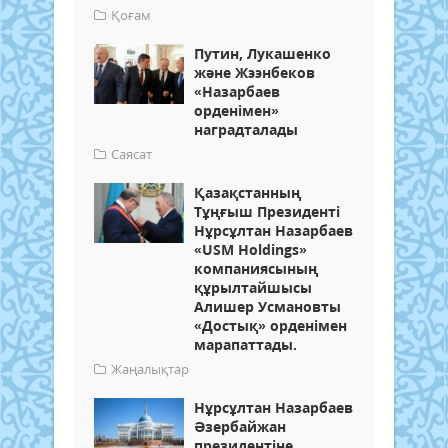
Қоғам
Путин, Лукашенко
және Жээнбеков
«Назарбаев
орденімен»
наградталады
Саясат
Қазақстанның
Тұңғыш Президенті
Нұрсұлтан Назарбаев
«USM Holdings»
компаниясының
құрылтайшысы
Алишер Усмановты
«Достық» орденімен
марапаттады.
Жаңалықтар
Нұрсұлтан Назарбаев
Әзербайжан
президентіне