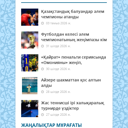
Қазақстандық балуандар әлем
чемпионы атанды
03 тамыз 2026 ж.
Футболдан келесі әлем
чемпионатының жеңімпазы кім
31 шілде 2026 ж.
«Қайрат» пенальти сериясында
«Омонияны» жеңіп,
30 шілде 2026 ж.
Айзере шахматтан қос алтын
алды
28 шілде 2026 ж.
Жас теннисші ірі халықаралық
турнирде үздіктер
27 шілде 2026 ж.
ЖАҢАЛЫҚТАР МҰРАҒАТЫ