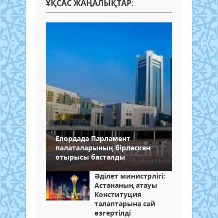
ҰҚСАС ЖАҢАЛЫҚТАР:
Елордада Парламент
палаталарының бірлескен
отырысы басталды
Әділет министрлігі:
Астананың атауы
Конституция
талаптарына сай
өзгертілді