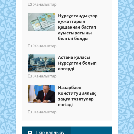
Жаңалықтар
Нұрсұлтандықтар
құжаттарын
қашаннан бастап
ауыстыратыны
белгілі болды
Жаңалықтар
Астана қаласы
Нұрсұлтан болып
өзгерді
Жаңалықтар
Назарбаев
Конституциялық
заңға түзетулер
енгізді
Жаңалықтар
Пікір қалдыру