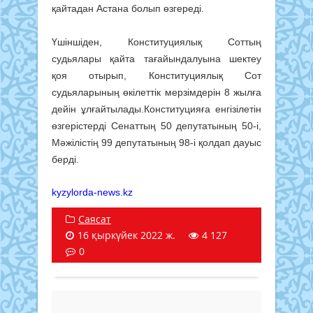
қайтадан Астана болып өзгереді.
Үшіншіден, Конституциялық Соттың
судьялары қайта тағайындалуына шектеу
қоя отырып, Конституциялық Сот
судьяларының өкілеттік мерзімдерін 8 жылға
дейін ұлғайтылады.Конституцияға енгізілетін
өзгерістерді Сенаттың 50 депутатының 50-і,
Мәжілістің 99 депутатының 98-і қолдап дауыс
берді.
kyzylorda-news.kz
Саясат
16 қыркүйек 2022 ж.
4 127
0