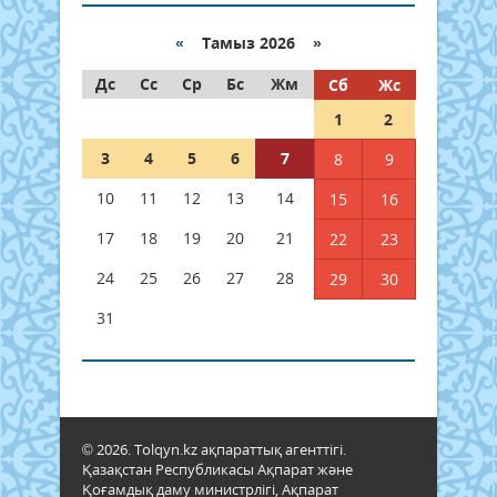
«
Тамыз 2026 »
Дс
Сс
Ср
Бс
Жм
Сб
Жс
1
2
3
4
5
6
7
8
9
10
11
12
13
14
15
16
17
18
19
20
21
22
23
24
25
26
27
28
29
30
31
© 2026. Tolqyn.kz ақпараттық агенттігі.
Қазақстан Республикасы Ақпарат және
Қоғамдық даму министрлігі, Ақпарат