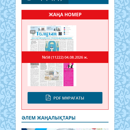
ЖАҢА НОМЕР
№58 (11222)
04.08.2026 ж.
PDF МҰРАҒАТЫ
ӘЛЕМ ЖАҢАЛЫҚТАРЫ