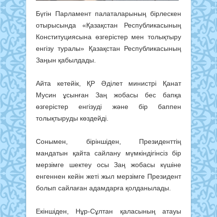
Бүгін Парламент палаталарының бірлескен
отырысында «Қазақстан Республикасының
Конституциясына өзгерістер мен толықтыру
енгізу туралы» Қазақстан Республикасының
Заңын қабылдады.
Айта кетейік, ҚР Әділет министрі Қанат
Мусин ұсынған Заң жобасы бес бапқа
өзгерістер енгізуді және бір баппен
толықтыруды көздейді.
Сонымен, біріншіден, Президенттің
мандатын қайта сайлану мүмкіндігінсіз бір
мерзімге шектеу осы Заң жобасы күшіне
енгеннен кейін жеті жыл мерзімге Президент
болып сайлаған адамдарға қолданылады.
Екіншіден, Нұр-Сұлтан қаласының атауы