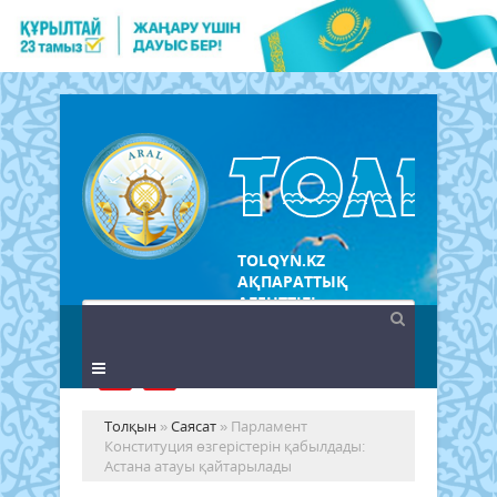
TOLQYN.KZ
АҚПАРАТТЫҚ
АГЕНТТІГІ
Толқын
»
Саясат
» Парламент
Конституция өзгерістерін қабылдады:
Астана атауы қайтарылады