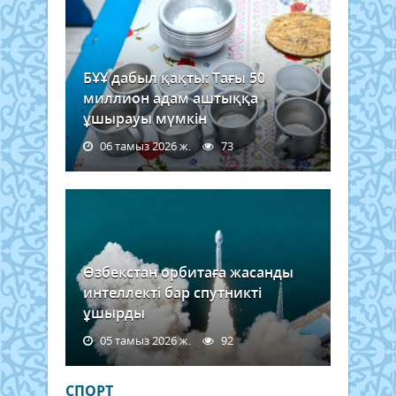
БҰҰ дабыл қақты: Тағы 50
миллион адам аштыққа
ұшырауы мүмкін
06 тамыз 2026 ж.
73
Өзбекстан орбитаға жасанды
интеллекті бар спутникті
ұшырды
05 тамыз 2026 ж.
92
СПОРТ