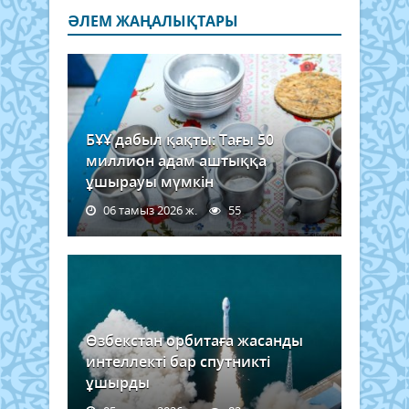
ӘЛЕМ ЖАҢАЛЫҚТАРЫ
БҰҰ дабыл қақты: Тағы 50
миллион адам аштыққа
ұшырауы мүмкін
06 тамыз 2026 ж.
55
Өзбекстан орбитаға жасанды
интеллекті бар спутникті
ұшырды