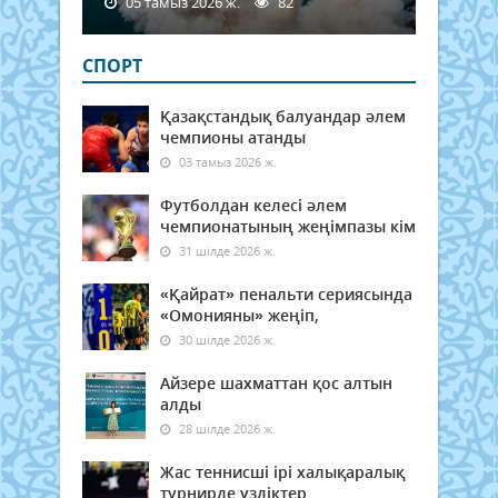
05 тамыз 2026 ж.
82
СПОРТ
Қазақстандық балуандар әлем
чемпионы атанды
03 тамыз 2026 ж.
Футболдан келесі әлем
чемпионатының жеңімпазы кім
31 шілде 2026 ж.
«Қайрат» пенальти сериясында
«Омонияны» жеңіп,
30 шілде 2026 ж.
Айзере шахматтан қос алтын
алды
28 шілде 2026 ж.
Жас теннисші ірі халықаралық
турнирде үздіктер