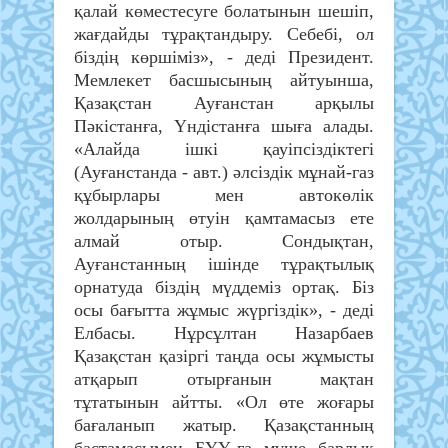
қалай көместесуге болатынын шешіп,
жағдайды тұрақтандыру. Себебі, ол
біздің көршіміз», - деді Президент.
Мемлекет басшысының айтуынша,
Қазақстан Ауғанстан арқылы
Пәкістанға, Үндістанға шыға алады.
«Алайда ішкі қауіпсіздіктегі
(Ауғанстанда - авт.) әлсіздік мұнай-газ
құбырлары мен автокөлік
жолдарының өтуін қамтамасыз ете
алмай отыр. Сондықтан,
Ауғанстанның ішінде тұрақтылық
орнатуда біздің мүддеміз ортақ. Біз
осы бағытта жұмыс жүргіздік», - деді
Елбасы. Нұрсұлтан Назарбаев
Қазақстан қазіргі таңда осы жұмысты
атқарып отырғанын мақтан
тұтатынын айтты. «Ол өте жоғары
бағаланып жатыр. Қазақстанның
бастамасымен БҰҰ-ға мүше барлық