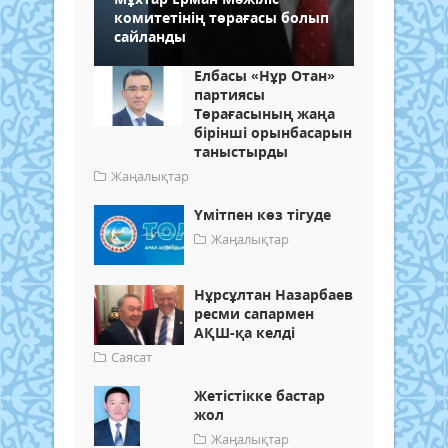
комитетінің төрағасы болып
сайланды
Елбасы «Нұр Отан»
партиясы
Төрағасының жаңа
бірінші орынбасарын
таныстырды
Жаңалықтар
Үмітпен көз тігуде
Жаңалықтар
Нұрсұлтан Назарбаев
ресми сапармен
АҚШ-қа келді
Саясат
Жетістікке бастар
жол
Жаңалықтар