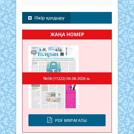
Пікір қалдыру
ЖАҢА НОМЕР
№58 (11222)
04.08.2026 ж.
PDF МҰРАҒАТЫ