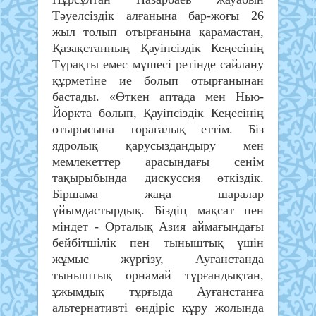
Тәуелсіздік алғанына бар-жоғы 26
жыл толып отырғанына қарамастан,
Қазақстанның Қауіпсіздік Кеңесінің
Тұрақты емес мүшесі ретінде сайлану
құрметіне ие болып отырғанынан
бастады. «Өткен аптада мен Нью-
Йоркта болып, Қауіпсіздік Кеңесінің
отырысына төрағалық еттім. Біз
ядролық қарусыздандыру мен
мемлекеттер арасындағы сенім
тақырыбында дискуссия өткіздік.
Біршама жаңа шаралар
ұйымдастырдық. Біздің мақсат пен
міндет - Орталық Азия аймағындағы
бейбітшілік пен тыныштық үшін
жұмыс жүргізу, Ауғанстанда
тыныштық орнамай тұрғандықтан,
ұжымдық тұрғыда Ауғанстанға
альтернативті өндіріс құру жолында