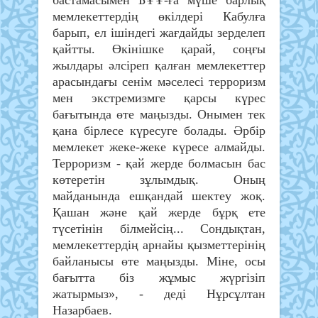
мемлекеттердің өкілдері Кабулға
барып, ел ішіндегі жағдайды зерделеп
қайтты. Өкінішке қарай, соңғы
жылдары әлсіреп қалған мемлекеттер
арасындағы сенім мәселесі терроризм
мен экстремизмге қарсы күрес
бағытында өте маңызды. Онымен тек
қана бірлесе күресуге болады. Әрбір
мемлекет жеке-жеке күресе алмайды.
Терроризм - қай жерде болмасын бас
көтеретін зұлымдық. Оның
майданында ешқандай шектеу жоқ.
Қашан және қай жерде бұрқ ете
түсетінін білмейсің... Сондықтан,
мемлекеттердің арнайы қызметтерінің
байланысы өте маңызды. Міне, осы
бағытта біз жұмыс жүргізіп
жатырмыз», - деді Нұрсұлтан
Назарбаев.