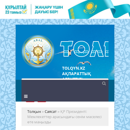
TOLQYN.KZ
АҚПАРАТТЫҚ
АГЕНТТІГІ
Толқын
»
Саясат
» ҚР Президенті:
Мемлекеттер арасындағы сенім мәселесі
өте маңызды