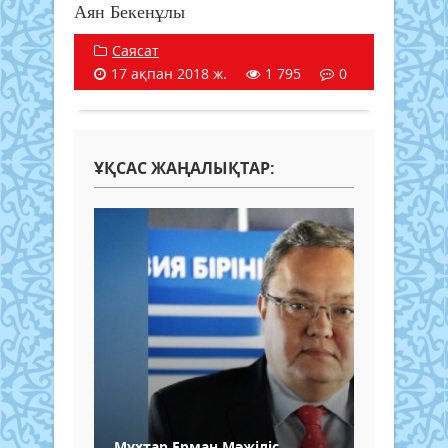
Аян Бекенұлы
Саясат
17 ақпан 2018 ж.
1 795
0
ҰҚСАС ЖАҢАЛЫҚТАР:
Мұхтар Ерман Мәжіліс