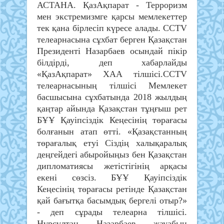
АСТАНА. ҚазАқпарат - Терроризм
мен экстремизмге қарсы мемлекеттер
тек қана бірлесіп күресе алады. CCTV
телеарнасына сұхбат берген Қазақстан
Президенті Назарбаев осындай пікір
білдірді, деп хабарлайды
«ҚазАқпарат» ХАА тілшісі.CCTV
телеарнасының тілшісі Мемлекет
басшысына сұхбатында 2018 жылдың
қаңтар айында Қазақстан тұңғыш рет
БҰҰ Қауіпсіздік Кеңесінің төрағасы
болғанын атап өтті. «Қазақстанның
төрағалық етуі Сіздің халықаралық
деңгейдегі абыройыңыз бен Қазақстан
дипломатиясы жетістігінің арқасы
екені сөзсіз. БҰҰ Қауіпсіздік
Кеңесінің төрағасы ретінде Қазақстан
қай бағытқа басымдық бергелі отыр?»
- деп сұрады телеарна тілшісі.
Нұрсұлтан Назарбаев жауабын