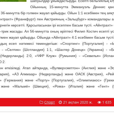
шабуылдар ұйымдастырды. Есепті бельгиялық кл
Ойынның 15-минутта Эммануэль Деннис қан
36-минутта бір голмен жауап қайырды. Ойын 1:1 есебімен тең аяқ
«Айнтрахт» (Франкфурт) пен Австрияның «Зальцбург» командалары 
негін көрсетті. Қарсыласынан ірі есеппен басым түсті. «Айнтрахт»
т-трик жасады. Ал 56-минутта оның әріптесі Филип Костич есепті ү
олмен жауап қайырды. Ойында «Айнтрахт» 4:1 есебімен басым түсті
рдың есеп нәтижесі төмендегіше: «Спортинг» (Португалия) - «
) - «Селтик» (Шотландия) 1:1, «Шахтер Донецк» (Украина) - «
 (Нидерланды) 2:0, «ЧФР Клуж» (Румыния) - «Севилья» (Испан
0:2.
ын өткізіледі. Атап айтқанда, «Вулверхэмптон» (Англия) және «Э
ария), «АЗ Алкмаар» (Нидерланды) және ОАСК (Австрия), «Ре
» (Германия) және «Порту» (Португалия), «Олимпиакос» (Грек
) және «Мальмё» (Швеция), «Рома» (Италия) және «Гент» (Б
Спорт
21 ақпан 2020 ж.
1 635