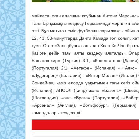
майласа, оған ағылшын клубынан Антони Марсьяль 
Тағы бір қызықты кездесу Германияда жергілікті 
өтті. Бұл матчта неміс футболшылары жақсы ойын өр
12, 43, 53-минуттарда Даити Камада гол соғып, хе
түсті. Оған «Зальцбург» сапынан Хван Хи Чан бір г
Қазірге дейін тағы алты кездесу аяқталды. Ола
Башакшехир» (Түркия) 3:1, «Копенгаген» (Дания
(Португалия) 2:1, «Хетафе» (Испания) - «Аякс»
«Лудогорец» (Болгария) - «Интер Милан» (Италия) 
Сондай-ақ, қазір елорда уақытымен тағы сегіз ой
(Испания), АПОЭЛ (Кипр) және «Базель» (Швейц
(Шотландия) және «Брага» (Португалия), «Байер
«Арсенал» (Англия), «Вольфсбург» (Германия
командалары кездеседі.