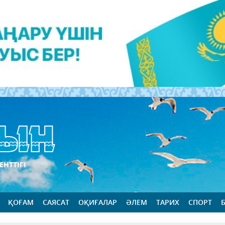
ЕНТТІГІ
ҚОҒАМ
САЯСАТ
ОҚИҒАЛАР
ӘЛЕМ
ТАРИХ
СПОРТ