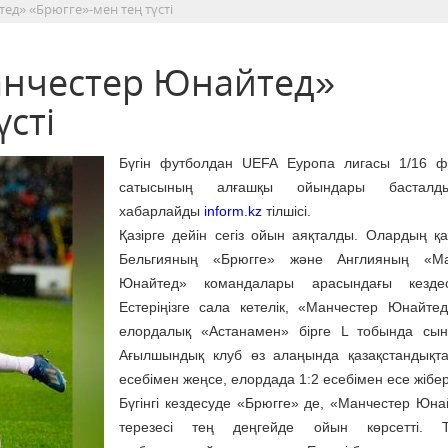
ед» «Брюгге»-мен тең түсті
анчестер Юнайтед»
үсті
Бүгін футболдан UEFA Еуропа лигасы 1/16 ф
сатысының алғашқы ойындары басталд
хабарлайды
inform.kz
тілшісі.
Қазірге дейін сегіз ойын аяқталды. Олардың қ
Бельгияның «Брюгге» және Англияның «Ма
Юнайтед» командалары арасындағы кезде
Естеріңізге сала кетелік, «Манчестер Юнайте
елордалық «Астанамен» бірге L тобында сынғ
Ағылшындық клуб өз алаңында қазақстандықт
есебімен жеңсе, елордада 1:2 есебімен есе жібер
Бүгінгі кездесуде «Брюгге» де, «Манчестер Юна
терезесі тең деңгейде ойын көрсетті. Т