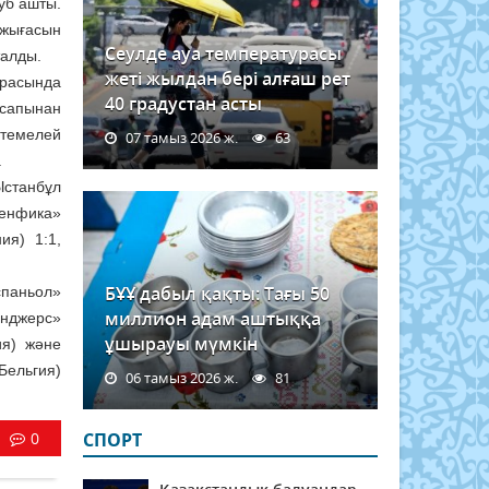
уб ашты.
жығасын
Сеулде ауа температурасы
талды.
жеті жылдан бері алғаш рет
арасында
40 градустан асты
 сапынан
стемелей
07 тамыз 2026 ж.
63
.
Ыстанбұл
Бенфика»
ия) 1:1,
БҰҰ дабыл қақты: Тағы 50
спаньол»
миллион адам аштыққа
йнджерс»
ұшырауы мүмкін
ия) және
ельгия)
06 тамыз 2026 ж.
81
0
СПОРТ