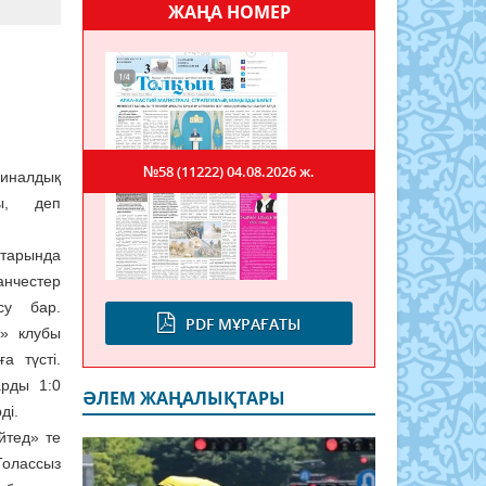
ЖАҢА НОМЕР
№58 (11222)
04.08.2026 ж.
иналдық
ы, деп
атарында
нчестер
су бар.
PDF МҰРАҒАТЫ
д» клубы
а түсті.
арды 1:0
ӘЛЕМ ЖАҢАЛЫҚТАРЫ
ді.
йтед» те
олассыз