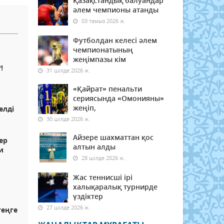
Қазақстандық балуандар
әлем чемпионы атанды
03 тамыз 2026 ж.
Футболдан келесі әлем
чемпионатының
жеңімпазы кім
!
31 шілде 2026 ж.
«Қайрат» пенальти
сериясында «Омонияны»
жеңіп,
елді
30 шілде 2026 ж.
Айзере шахматтан қос
ер
алтын алды
и
28 шілде 2026 ж.
Жас теннисші ірі
халықаралық турнирде
р
үздіктер
27 шілде 2026 ж.
теңге