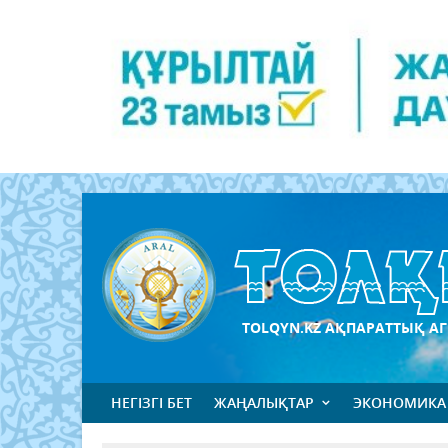
TOLQYN.KZ АҚПАРАТТЫҚ АГ
НЕГІЗГІ БЕТ
ЖАҢАЛЫҚТАР
ЭКОНОМИКА