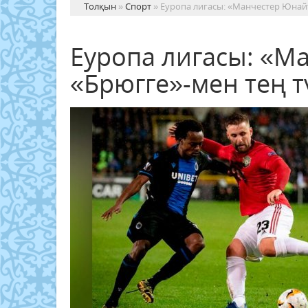
Толқын
»
Спорт
» Еуропа лигасы: «Манчестер Юнайт
Еуропа лигасы: «М
«Брюгге»-мен тең т