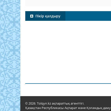
Пікір қалдыру
© 2026. Tolqyn.kz ақпараттық агенттігі.
Қазақстан Республикасы Ақпарат және Қоғамдық даму м