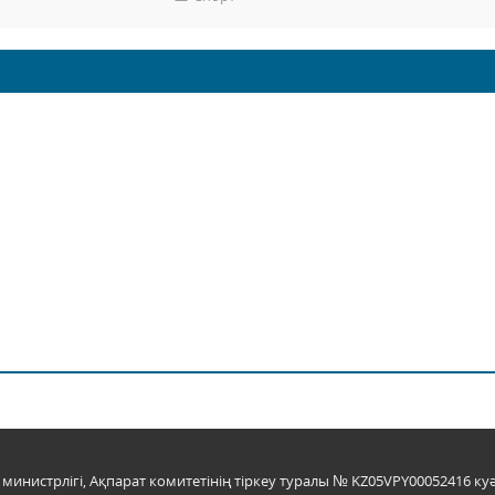
инистрлігі, Ақпарат комитетінің тіркеу туралы № KZ05VPY00052416 куә