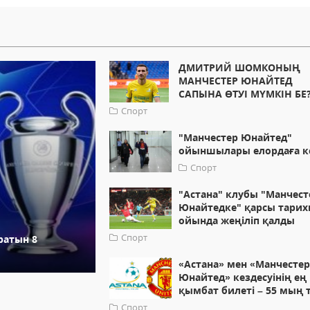
ДМИТРИЙ ШОМКОНЫҢ
МАНЧЕСТЕР ЮНАЙТЕД
САПЫНА ӨТУІ МҮМКІН БЕ?
Спорт
"Манчестер Юнайтед"
ойыншылары елордаға к
Спорт
"Астана" клубы "Манчест
Юнайтедке" қарсы тарих
ойында жеңіліп қалды
Спорт
ратын 8
«Астана» мен «Манчесте
Юнайтед» кездесуінің ең
қымбат билеті – 55 мың 
Спорт