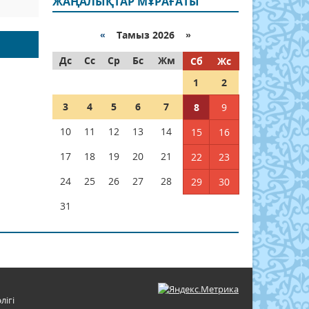
ЖАҢАЛЫҚТАР МҰРАҒАТЫ
«
Тамыз 2026 »
Дс
Сс
Ср
Бс
Жм
Сб
Жс
1
2
3
4
5
6
7
8
9
10
11
12
13
14
15
16
17
18
19
20
21
22
23
24
25
26
27
28
29
30
31
лігі