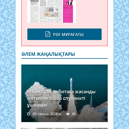
PDF МҰРАҒАТЫ
ӘЛЕМ ЖАҢАЛЫҚТАРЫ
Өзбекстан орбитаға жасанды
интеллекті бар спутникті
ұшырды
05 тамыз 2026 ж.
80