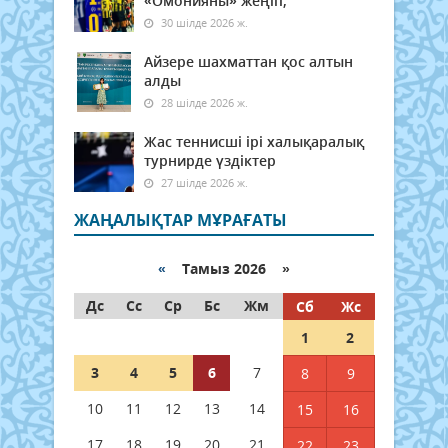
«Омонияны» жеңіп,
30 шілде 2026 ж.
Айзере шахматтан қос алтын
алды
28 шілде 2026 ж.
Жас теннисші ірі халықаралық
турнирде үздіктер
27 шілде 2026 ж.
ЖАҢАЛЫҚТАР МҰРАҒАТЫ
«
Тамыз 2026 »
Дс
Сс
Ср
Бс
Жм
Сб
Жс
1
2
3
4
5
6
7
8
9
10
11
12
13
14
15
16
17
18
19
20
21
22
23