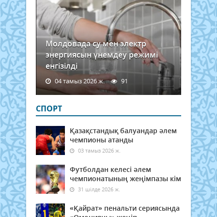
Молдовада су мен электр
энергиясын үнемдеу режимі
енгізілді
04 тамыз 2026 ж.
91
СПОРТ
Қазақстандық балуандар әлем
чемпионы атанды
03 тамыз 2026 ж.
Футболдан келесі әлем
чемпионатының жеңімпазы кім
31 шілде 2026 ж.
«Қайрат» пенальти сериясында