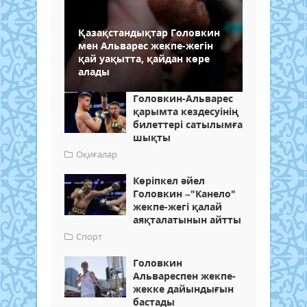
Қазақстандықтар Головкин
мен Альварес жекпе-жегін
қай уақытта, қайдан көре
алады
Головкин-Альварес
қарымта кездесуінің
билеттері сатылымға
шықты
Оқиғалар
Көріпкел әйел
Головкин –"Канело"
жекпе-жегі қалай
аяқталатынын айтты
Спорт
Головкин
Альвареспен жекпе-
жекке дайындығын
бастады