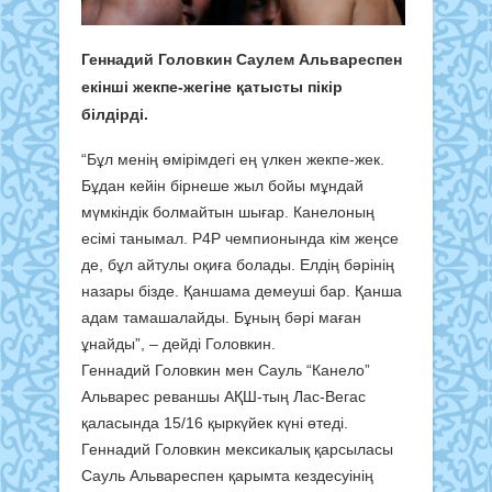
Геннадий Головкин Саулем Альвареспен
екінші жекпе-жегіне қатысты пікір
білдірді.
“Бұл менің өмірімдегі ең үлкен жекпе-жек.
Бұдан кейін бірнеше жыл бойы мұндай
мүмкіндік болмайтын шығар. Канелоның
есімі танымал. P4P чемпионында кім жеңсе
де, бұл айтулы оқиға болады. Елдің бәрінің
назары бізде. Қаншама демеуші бар. Қанша
адам тамашалайды. Бұның бәрі маған
ұнайды”, – дейді Головкин.
Геннадий Головкин мен Сауль “Канело”
Альварес реваншы АҚШ-тың Лас-Вегас
қаласында 15/16 қыркүйек күні өтеді.
Геннадий Головкин мексикалық қарсыласы
Сауль Альвареспен қарымта кездесуінің