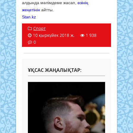
алдында мәлімдеме жасап,
өзінің
жеңетінін
айтты.
Stan.kz
Спорт
10 қыркүйек 2018 ж.
1 938
0
ҰҚСАС ЖАҢАЛЫҚТАР: