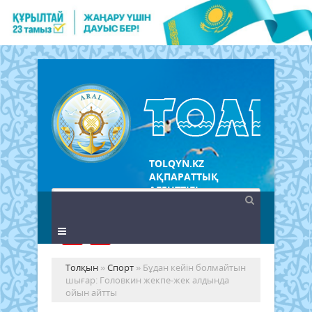
TOLQYN.KZ
АҚПАРАТТЫҚ
АГЕНТТІГІ
Толқын
»
Спорт
» Бұдан кейін болмайтын
шығар: Головкин жекпе-жек алдында
ойын айтты