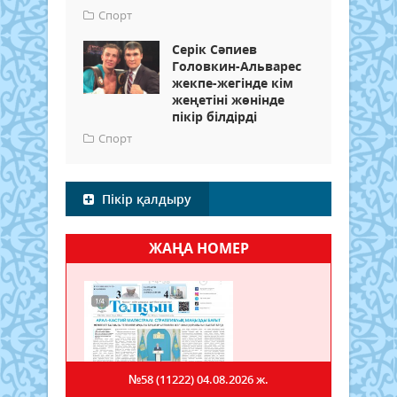
Спорт
Серік Сәпиев
Головкин-Альварес
жекпе-жегінде кім
жеңетіні жөнінде
пікір білдірді
Спорт
Пікір қалдыру
ЖАҢА НОМЕР
№58 (11222)
04.08.2026 ж.