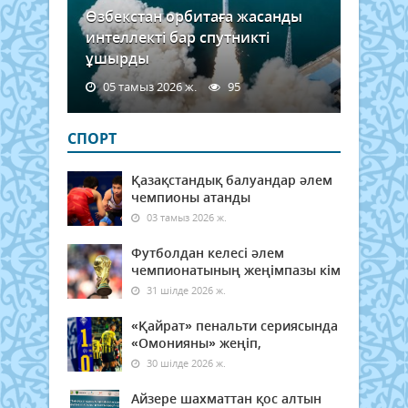
Өзбекстан орбитаға жасанды
интеллекті бар спутникті
ұшырды
05 тамыз 2026 ж.
95
СПОРТ
Қазақстандық балуандар әлем
чемпионы атанды
03 тамыз 2026 ж.
Футболдан келесі әлем
чемпионатының жеңімпазы кім
31 шілде 2026 ж.
«Қайрат» пенальти сериясында
«Омонияны» жеңіп,
30 шілде 2026 ж.
Айзере шахматтан қос алтын