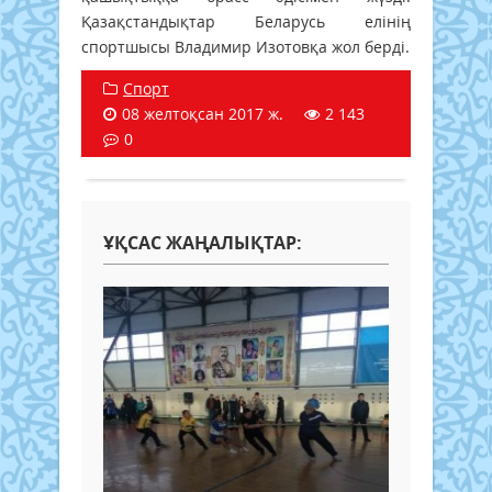
Қазақстандықтар Беларусь елінің
спортшысы Владимир Изотовқа жол берді.
Спорт
08 желтоқсан 2017 ж.
2 143
0
ҰҚСАС ЖАҢАЛЫҚТАР: