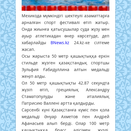
Мехикода мүмкіндігі шектеулі азаматтарға
арналған спорт фестивалі өтіп жатыр.
Онда жиынға қатысушылар суда жүзу мен
ауыр атлетикадан өнер көрсетуде, деп
хабарлайды
BNews.kz
24.kz-ке сілтеме
жасап.
Осы жарыста 50 метр қашықтыққа еркін
стильде жүзген қазақстандық спортшы
Зульфия Ғабидуллина алтын медальді
жеңіп алды.
Ол 50 метр қашықтықты 42.87 секундта
жүзіп өтіп, грециялық Александру
Стаматопулуды және италиялық
Патрисию Валлені артта қалдырды.
Сәрсенбі күні Қазақстанға күміс пен қола
медальді Әнуар Ахметов пен Андрей
Афанасьев алып берді. Олар 100 метр
қашықтыққа брасс әдісімен жүзді.