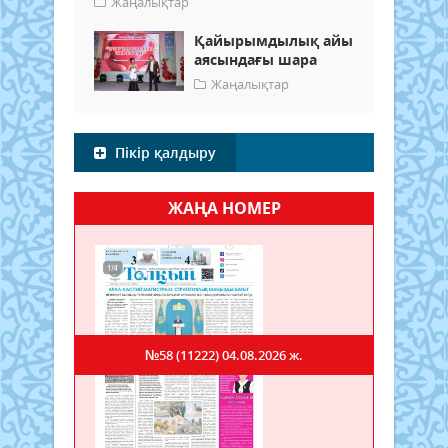
Жаңалықтар
Қайырымдылық айы
аясындағы шара
Жаңалықтар
Пікір қалдыру
ЖАҢА НОМЕР
№58 (11222)
04.08.2026 ж.