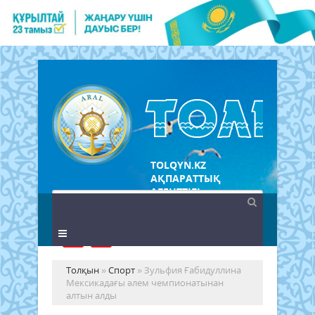
TOLQYN.KZ
АҚПАРАТТЫҚ
АГЕНТТІГІ
Толқын
»
Спорт
» Зульфия Ғабидуллина
Мексикадағы әлем чемпионатынан
алтын алды