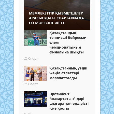
МЕМЛЕКЕТТІК ҚЫЗМЕТШІЛЕР
АРАСЫНДАҒЫ СПАРТАКИАДА
ӨЗ МӘРЕСІНЕ ЖЕТТІ
Қазақстандық
теннисші бейресми
әлем
чемпионатының
финалына шықты
Спорт
Қазақстанның үздік
жеңіл атлеттері
марапатталды
Спорт
Президент
“жасартатын” дәрі
шығаратын өндірісті
іске қосты