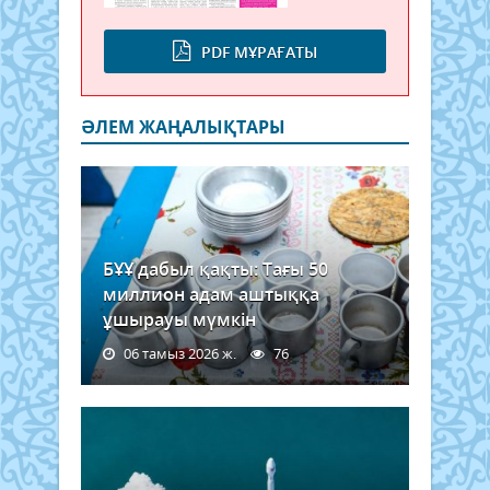
PDF МҰРАҒАТЫ
ӘЛЕМ ЖАҢАЛЫҚТАРЫ
БҰҰ дабыл қақты: Тағы 50
миллион адам аштыққа
ұшырауы мүмкін
06 тамыз 2026 ж.
76