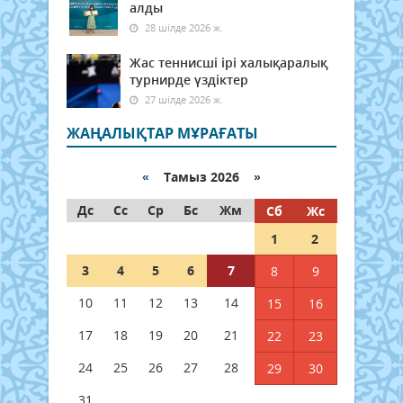
алды
28 шілде 2026 ж.
Жас теннисші ірі халықаралық
турнирде үздіктер
27 шілде 2026 ж.
ЖАҢАЛЫҚТАР МҰРАҒАТЫ
«
Тамыз 2026 »
Дс
Сс
Ср
Бс
Жм
Сб
Жс
1
2
3
4
5
6
7
8
9
10
11
12
13
14
15
16
17
18
19
20
21
22
23
24
25
26
27
28
29
30
31