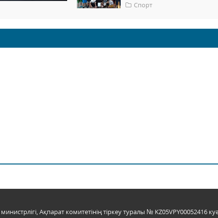
Спорт
инистрлігі, Ақпарат комитетінің тіркеу туралы № KZ05VPY00052416 куә