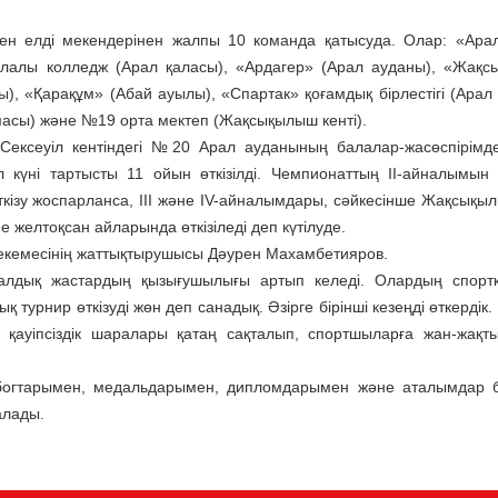
н елді мекендерінен жалпы 10 команда қатысуда. Олар: «Ара
алалы колледж (Арал қаласы), «Ардагер» (Арал ауданы), «Жақ
, «Қарақұм» (Абай ауылы), «Спартак» қоғамдық бірлестігі (Арал 
асы) және №19 орта мектеп (Жақсықылыш кенті).
ексеуіл кентіндегі №20 Арал ауданының балалар-жасөспірімд
ұл күні тартысты 11 ойын өткізілді. Чемпионаттың ІІ-айналымын
кізу жоспарланса, ІІІ және IV-айналымдары, сәйкесінше Жақсықыл
 желтоқсан айларында өткізіледі деп күтілуде.
мекемесінің жаттықтырушысы Дәурен Махамбетияров.
лдық жастардың қызығушылығы артып келеді. Олардың спортқ
 турнир өткізуді жөн деп санадық. Әзірге бірінші кезеңді өткердік.
 қауіпсіздік шаралары қатаң сақталып, спортшыларға жан-жақт
в
убогтарымен, медальдарымен, дипломдарымен және аталымдар
алады.