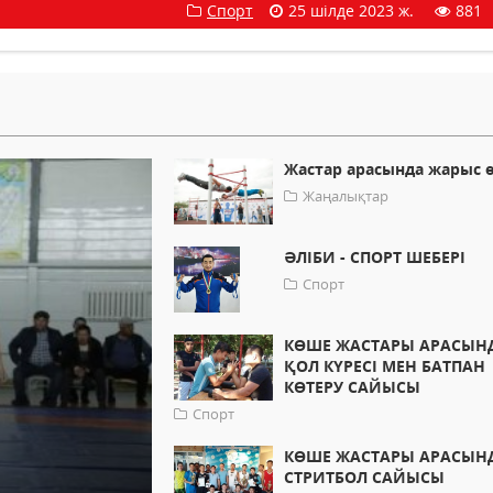
Спорт
25 шілде 2023 ж.
881
Жастар арасында жарыс ө
Жаңалықтар
ӘЛІБИ - СПОРТ ШЕБЕРІ
Спорт
КӨШЕ ЖАСТАРЫ АРАСЫН
ҚОЛ КҮРЕСІ МЕН БАТПАН
КӨТЕРУ САЙЫСЫ
Спорт
КӨШЕ ЖАСТАРЫ АРАСЫН
СТРИТБОЛ САЙЫСЫ