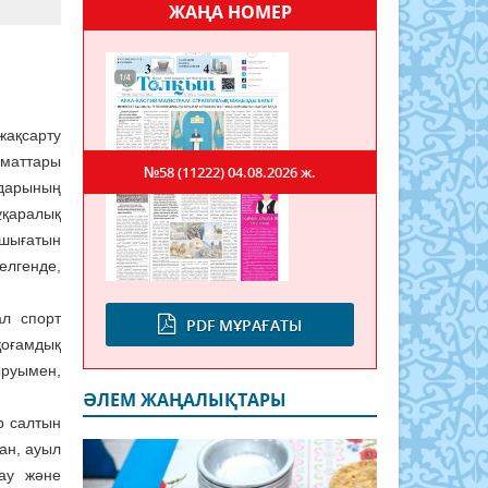
ЖАҢА НОМЕР
ақсарту
аматтары
№58 (11222)
04.08.2026 ж.
мдарының
ұқаралық
шығатын
елгенде,
ал спорт
PDF МҰРАҒАТЫ
қоғамдық
ыруымен,
ӘЛЕМ ЖАҢАЛЫҚТАРЫ
р салтын
ан, ауыл
тау және