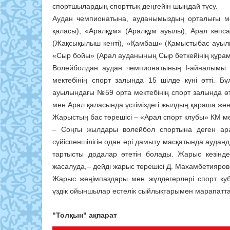
спортшылардың спорттық деңгейін шыңдай түсу.
Аудан чемпионатына, ауданымыздың орталығы ме
қаласы), «Аралқұм» (Аралқұм ауылы), Арал көпс
(Жақсықылыш кенті), «Қамбаш» (Қамыстыбас ауылы)
«Сыр бойы» (Арал ауданының Сыр беткейінің құрам
Волейболдан аудан чемпионатының І-айналымы С
мектебінің спорт залында 15 шілде күні өтті. Б
ауылындағы №59 орта мектебінің спорт залында өт
мен Арал қаласында үстіміздегі жылдың қараша және
Жарыстың бас төрешісі – «Арал спорт клубы» КМ 
– Соңғы жылдары волейбол спортына деген ара
сүйіспеншілігін одан әрі дамыту масқатында аудандық
тартысты додалар өтетін болады. Жарыс кезінде
жасалуда,– дейді жарыс төрешісі Д. Махамбетияро
Жарыс жеңімпаздары мен жүлдегерлері спорт к
үздік ойыншылар естелік сыйлықтарымен марапатт
"Толқын" ақпарат