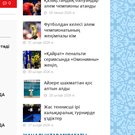
Қазақстандық балуандар
0
әлем чемпионы атанды
03 тамыз 2026 ж.
Футболдан келесі әлем
чемпионатының
жеңімпазы кім
31 шілде 2026 ж.
теді
«Қайрат» пенальти
сериясында «Омонияны»
жеңіп,
30 шілде 2026 ж.
Айзере шахматтан қос
алтын алды
ДА
28 шілде 2026 ж.
Жас теннисші ірі
халықаралық турнирде
үздіктер
ДА
27 шілде 2026 ж.