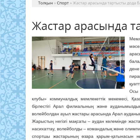
Толқын
»
Спорт
» Жастар арасында тартысты дода б
Жастар арасында т
Мемл
мәсе
арас
бала
ден
пира
қуатт
Осы 
клубы» коммуналдық мемлекеттік мекемесі, Қаз
бірлестігі Арал филиалының және ауданымызды
волейболдан ауыл жастары арасында Арал ауданын
Жарыстың негізгі мақсаты – аудан көлемінде жас
насихаттау, волейболды – командалық және олимпиа
спортшы жастарының өзара қарым-қатынасын ны