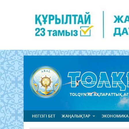
TOLQYN.KZ АҚПАРАТТЫҚ АГ
НЕГІЗГІ БЕТ
ЖАҢАЛЫҚТАР
ЭКОНОМИКА