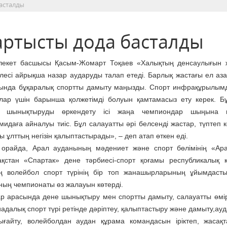
асталды
артысты дода басталды
екет басшысы Қасым-Жомарт Тоқаев «Халықтың денсаулығын ж
лесі айрықша назар аударуды талап етеді. Барлық жастағы ел аз
ында бұқаралық спортты дамыту маңызды. Спорт инфрақұрылы
лар үшін барынша қолжетімді болуын қамтамасыз ету керек. Б
е шынықтыруды өркендету ісі жаңа чемпиондар шыңына 
мидаға айналуы тиіс. Бұл салауатты әрі белсенді жастар, түптеп к
ы ұлттың негізін қалыптастырады», – деп атап өткен еді.
орайда, Арал ауданының мәдениет және спорт бөлімінің «Ар
ақстан «Спартак» дене тәрбиесі-спорт қоғамы республикалық 
ң волейбол спорт түрінің бір топ жанашырларының ұйымдаст
ың чемпионаты өз жалауын көтерді.
тар арасында дене шынықтыру мен спортты дамыту, салауатты өмі
далық спорт түрі ретінде дәріптеу, қалыптастыру және дамыту,ауд
ғайту, волейболдан аудан құрама командасын іріктеп, жасақ