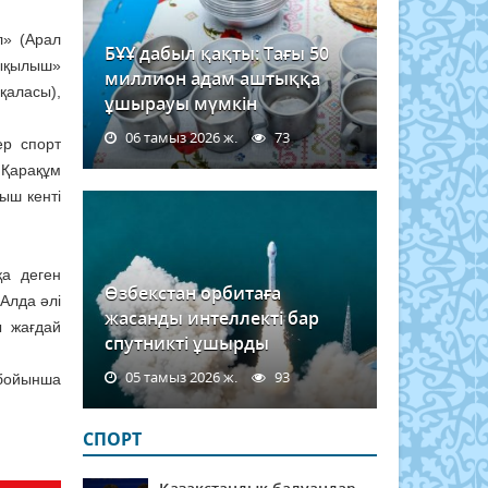
л» (Арал
БҰҰ дабыл қақты: Тағы 50
сықылыш»
миллион адам аштыққа
қаласы),
ұшырауы мүмкін
06 тамыз 2026 ж.
73
ер спорт
 Қарақұм
ыш кенті
а деген
Өзбекстан орбитаға
 Алда әлі
жасанды интеллекті бар
ы жағдай
спутникті ұшырды
05 тамыз 2026 ж.
93
 бойынша
СПОРТ