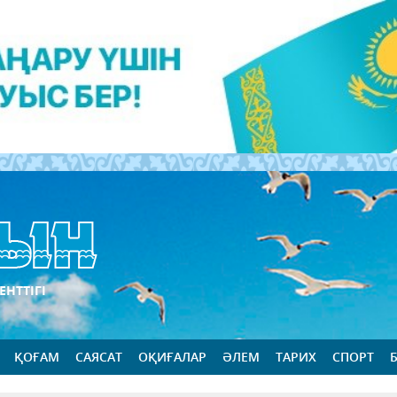
ЕНТТІГІ
ҚОҒАМ
САЯСАТ
ОҚИҒАЛАР
ӘЛЕМ
ТАРИХ
СПОРТ