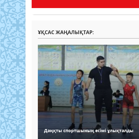
ҰҚСАС ЖАҢАЛЫҚТАР:
Даңқты спортшының есімі ұлықталды