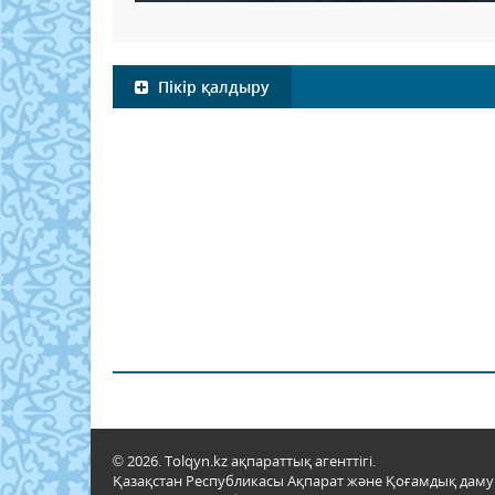
Пікір қалдыру
© 2026. Tolqyn.kz ақпараттық агенттігі.
Қазақстан Республикасы Ақпарат және Қоғамдық даму м