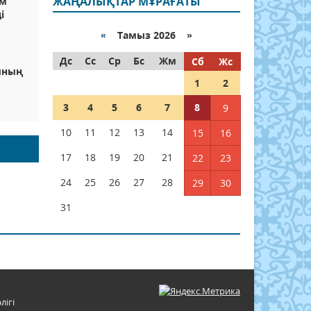
ЖАҢАЛЫҚТАР МҰРАҒАТЫ
ім
і
«
Тамыз 2026 »
Дс
Сс
Ср
Бс
Жм
Сб
Жс
ының
1
2
3
4
5
6
7
8
9
10
11
12
13
14
15
16
17
18
19
20
21
22
23
24
25
26
27
28
29
30
31
лігі