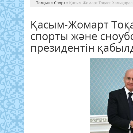
Толқын
»
Спорт
» Қасым-Жомарт Тоқаев Халықарал
Қасым-Жомарт Тоқ
спорты және сноу
президентін қабыл