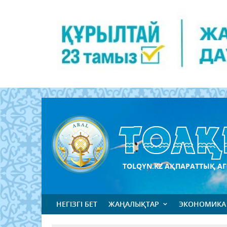
TOLQYN.KZ АҚПАРАТТЫҚ АГ
НЕГІЗГІ БЕТ
ЖАҢАЛЫҚТАР
ЭКОНОМИКА