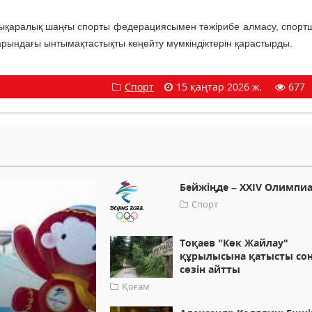
ықаралық шаңғы спорты федерациясымен тәжірибе алмасу, спор
ларындағы ынтымақтастықты кеңейту мүмкіндіктерін қарастырды.
Спорт
15 қаңтар 2026 ж.
677
Бейжіңде – ХХІV Олимпи
Спорт
Тоқаев "Көк Жайлау"
құрылысына қатысты со
сөзін айтты
Қоғам