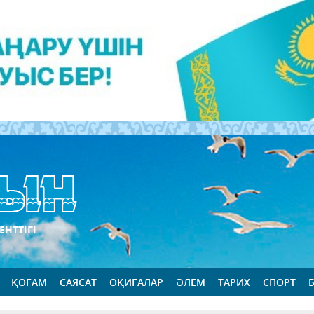
ЕНТТІГІ
ҚОҒАМ
САЯСАТ
ОҚИҒАЛАР
ӘЛЕМ
ТАРИХ
СПОРТ