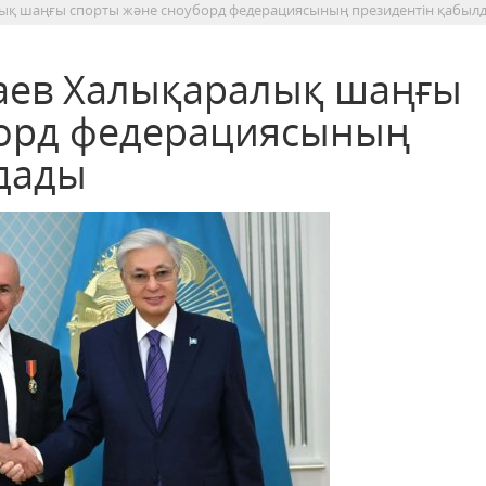
ық шаңғы спорты және сноуборд федерациясының президентін қабыл
аев Халықаралық шаңғы
борд федерациясының
дады