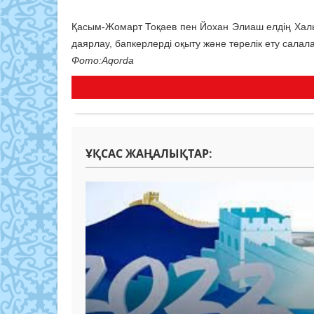
Қасым-Жомарт Тоқаев пен Йохан Элиаш елдің Хал
даярлау, бапкерлерді оқыту және төрелік ету сала
Фото:Aqorda
ҰҚСАС ЖАҢАЛЫҚТАР: