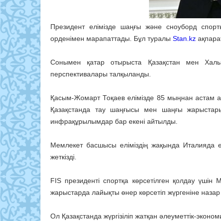
Президент елімізде шаңғы және сноуборд спорт
орденімен марапаттады. Бұл туралы
Stan.kz
ақпара
Сонымен қатар отырыста Қазақстан мен Халы
перспективалары талқыланды.
Қасым-Жомарт Тоқаев елімізде 85 мыңнан астам а
Қазақстанда тау шаңғысы мен шаңғы жарыстары
инфрақұрылымдар бар екені айтылды.
Мемлекет басшысы еліміздің жақында Италияда
жеткізді.
FIS президенті спортқа көрсетілген қолдау үші
жарыстарда лайықты өнер көрсетіп жүргеніне назар
Ол Қазақстанда жүргізіліп жатқан әлеуметтік-эко