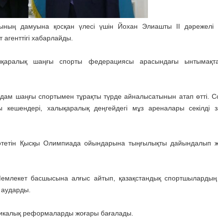
ының дамуына қосқан үлесі үшін Йохан Элиашты II дәрежелі 
т агенттігі хабарлайды.
қаралық шаңғы спорты федерациясы арасындағы ынтымақта
дам шаңғы спортымен тұрақты түрде айналысатынын атап өтті. С
 кешендері, халықаралық деңгейдегі мұз ареналары секілді 
 өтетін Қысқы Олимпиада ойындарына тыңғылықты дайындалып 
н Мемлекет басшысына алғыс айтып, қазақстандық спортшылардың
 аударды.
номикалық реформаларды жоғары бағалады.