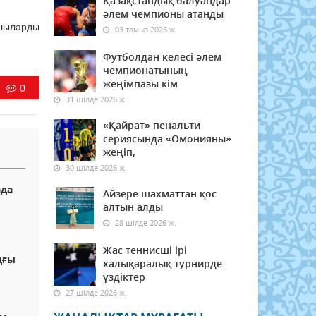
Қазақстандық балуандар
әлем чемпионы атанды
тшыларды
03 тамыз 2026 ж.
Футболдан келесі әлем
чемпионатының
жеңімпазы кім
0
31 шілде 2026 ж.
«Қайрат» пенальти
сериясында «Омонияны»
жеңіп,
30 шілде 2026 ж.
ада
Айзере шахматтан қос
алтын алды
28 шілде 2026 ж.
Жас теннисші ірі
ңғы
халықаралық турнирде
үздіктер
27 шілде 2026 ж.