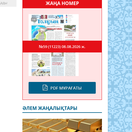
дады
ЖАҢА НОМЕР
№59 (11223)
08.08.2026 ж.
PDF МҰРАҒАТЫ
ӘЛЕМ ЖАҢАЛЫҚТАРЫ