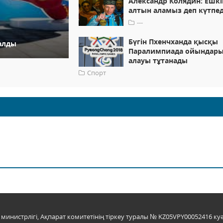
Александр Колядин: Ешк
алтын аламыз деп күтпед
---
Бүгін Пхенчханда қысқы
алды
Паралимпиада ойындар
алауы тұтанады
Спорт
инистрлігі, Ақпарат комитетінің тіркеу туралы № KZ05VPY00052416 куә