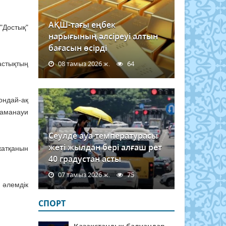
АҚШ-тағы еңбек
"Достық"
нарығының әлсіреуі алтын
бағасын өсірді
08 тамыз 2026 ж.
64
стықтың
ондай-ақ
заманауи
Сеулде ауа температурасы
жеті жылдан бері алғаш рет
жатқанын
40 градустан асты
07 тамыз 2026 ж.
75
 әлемдік
СПОРТ