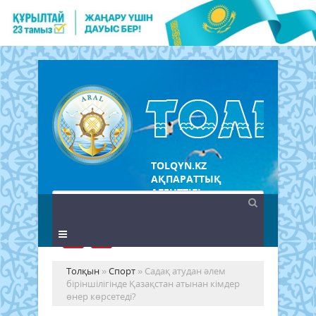
TOLQYN.KZ
АҚПАРАТТЫҚ
АГЕНТТІГІ
Толқын
»
Спорт
» Садақ атудан әлем
біріншілігінде Қазақстан атынан кімдер
өнер көрсетеді?