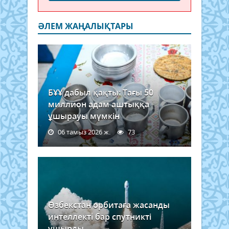
ӘЛЕМ ЖАҢАЛЫҚТАРЫ
БҰҰ дабыл қақты: Тағы 50
миллион адам аштыққа
ұшырауы мүмкін
06 тамыз 2026 ж.
73
Өзбекстан орбитаға жасанды
интеллекті бар спутникті
ұшырды