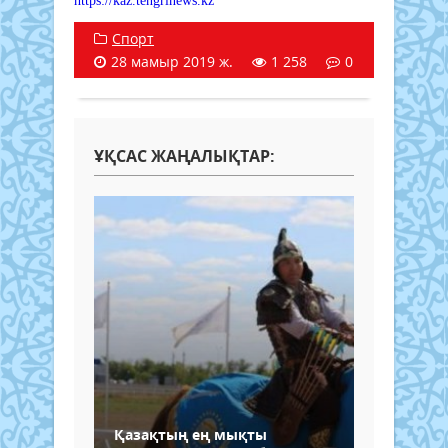
https://kaz.tengrinews.kz
Спорт
28 мамыр 2019 ж.
1 258
0
ҰҚСАС ЖАҢАЛЫҚТАР:
Қазақтың ең мықты