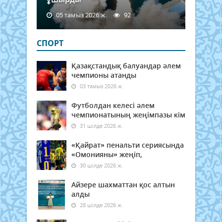
05 тамыз 2026 ж.
92
СПОРТ
Қазақстандық балуандар әлем
чемпионы атанды
03 тамыз 2026 ж.
Футболдан келесі әлем
чемпионатының жеңімпазы кім
31 шілде 2026 ж.
«Қайрат» пенальти сериясында
«Омонияны» жеңіп,
30 шілде 2026 ж.
Айзере шахматтан қос алтын
алды
28 шілде 2026 ж.