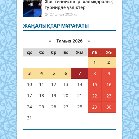
Жас теннисші ірі халықаралық
турнирде үздіктер
27 шілде 2026 ж.
ЖАҢАЛЫҚТАР МҰРАҒАТЫ
«
Тамыз 2026 »
Дс
Сс
Ср
Бс
Жм
Сб
Жс
1
2
3
4
5
6
7
8
9
10
11
12
13
14
15
16
17
18
19
20
21
22
23
24
25
26
27
28
29
30
31