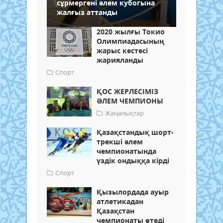
сұрмергені әлем кубогына
жалғыз аттанды
2020 жылғы Токио
Олимпиадасының
жарыс кестесі
жарияланды
Спорт
ҚОС ЖЕРЛЕСІМІЗ
ӘЛЕМ ЧЕМПИОНЫ
Жаңалықтар
Қазақстандық шорт-
трекші әлем
чемпионатында
үздік ондыққа кірді
Спорт
Қызылордада ауыр
атлетикадан
Қазақстан
чемпионаты өтеді