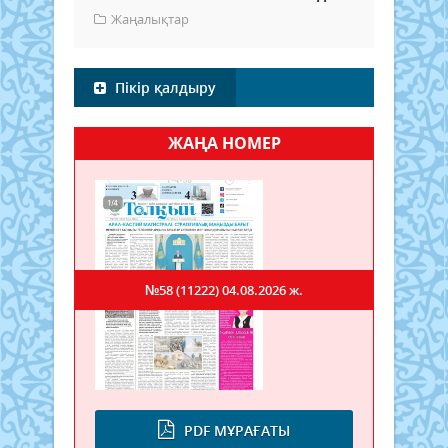
Жаңалықтар
Пікір қалдыру
ЖАҢА НОМЕР
№58 (11222)
04.08.2026 ж.
PDF МҰРАҒАТЫ