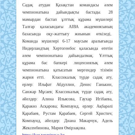
Садақ атудан Қазақстан командасы әлем
чемпионатына дайындықты бастады. 28
мамырдан бастап ұлттық құрама мүшелері
Талғар қаласындағы АІВА академиясының
базасында оқу-жаттығу жиынын өткізеді,
Команда мүшелері 6-17 маусым аралығында
Нидерландтың Хертогенбос қаласында өтетін
әлем чемпионатына дайындалмақ. Ұлттық
құрама бас бапкері лицензиялық әлем
чемпионатына қатысатын мергендер тізімін
жария етті. Классикалық түрде садақ ату,
ерлер: Ильфат Абдуллин, Денис Ганькин,
Санжар Мұсаев; Классикалық түрде садақ ату,
әйелдер: Алина Ильясова, Гаухар Игібаева,
Қаракөз Асқарова; Компаунд, ерлер: Ақбарәлі
Қарабаев, Рустам Қарабаев, Сергей Христич;
Компаунд, әйелдер: Диана Макарчук, Адель
Жексенбинова, Мария Өмірзақова.