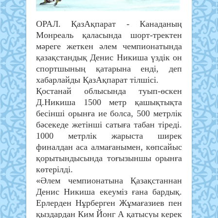
ОРАЛ. ҚазАқпарат - Канаданың
Монреаль қаласында шорт-тректен
мәреге жеткен әлем чемпионатында
қазақстандық Денис Никиша үздік он
спортшының қатарына енді, деп
хабарлайды ҚазАқпарат тілшісі.
Қостанай облысында туып-өскен
Д.Никиша 1500 метр қашықтықта
бесінші орынға ие болса, 500 метрлік
бәсекеде жетінші сатыға табан тіреді.
1000 метрлік жарыста ширек
финалдан аса алмағанымен, көпсайыс
қорытындысында тоғызыншы орынға
көтерілді.
«Әлем чемпионатына Қазақстаннан
Денис Никиша екеуміз ғана бардық.
Ерлерден Нұрберген Жұмағазиев пен
қыздардан Ким Йонг А қатысуы керек