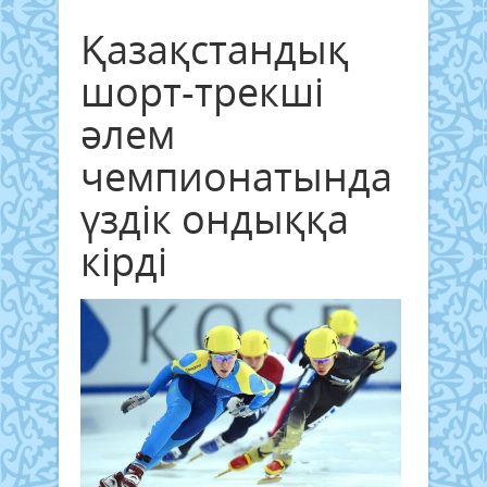
Қазақстандық
шорт-трекші
әлем
чемпионатында
үздік ондыққа
кірді