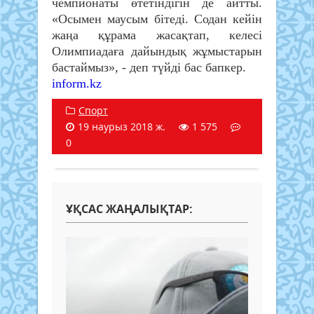
чемпионаты өтетіндігін де айтты.
«Осымен маусым бітеді. Содан кейін
жаңа құрама жасақтап, келесі
Олимпиадаға дайындық жұмыстарын
бастаймыз», - деп түйді бас бапкер.
inform.kz
Спорт
19 наурыз 2018 ж.
1 575
0
ҰҚСАС ЖАҢАЛЫҚТАР: