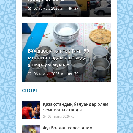
07 тамыз 2026 ж.
37
БҰҰ дабыл қақты: Тағы 50
миллион адам аштыққа
ұшырауы мүмкін
06 тамыз 2026 ж.
79
СПОРТ
Қазақстандық балуандар әлем
чемпионы атанды
03 тамыз 2026 ж.
Футболдан келесі әлем