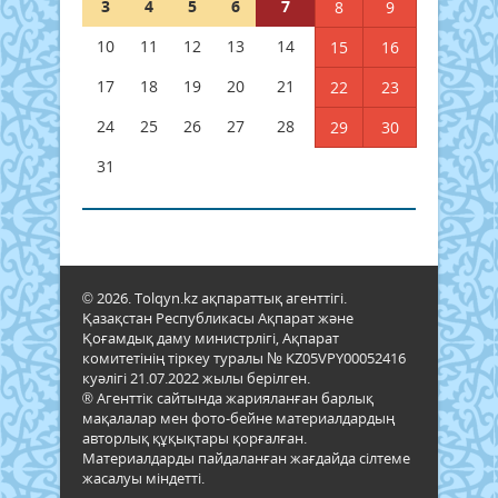
3
4
5
6
7
8
9
10
11
12
13
14
15
16
17
18
19
20
21
22
23
24
25
26
27
28
29
30
31
© 2026. Tolqyn.kz ақпараттық агенттігі.
Қазақстан Республикасы Ақпарат және
Қоғамдық даму министрлігі, Ақпарат
комитетінің тіркеу туралы № KZ05VPY00052416
куәлігі 21.07.2022 жылы берілген.
® Агенттік сайтында жарияланған барлық
мақалалар мен фото-бейне материалдардың
авторлық құқықтары қорғалған.
Материалдарды пайдаланған жағдайда сілтеме
жасалуы міндетті.