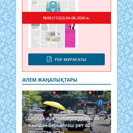
№58 (11222)
04.08.2026 ж.
PDF МҰРАҒАТЫ
ӘЛЕМ ЖАҢАЛЫҚТАРЫ
Сеулде ауа температурасы жеті
жылдан бері алғаш рет 40
градустан асты