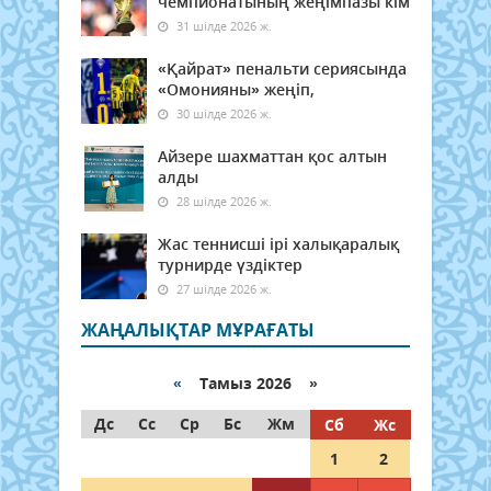
чемпионатының жеңімпазы кім
31 шілде 2026 ж.
«Қайрат» пенальти сериясында
«Омонияны» жеңіп,
30 шілде 2026 ж.
Айзере шахматтан қос алтын
алды
28 шілде 2026 ж.
Жас теннисші ірі халықаралық
турнирде үздіктер
27 шілде 2026 ж.
ЖАҢАЛЫҚТАР МҰРАҒАТЫ
«
Тамыз 2026 »
Дс
Сс
Ср
Бс
Жм
Сб
Жс
1
2