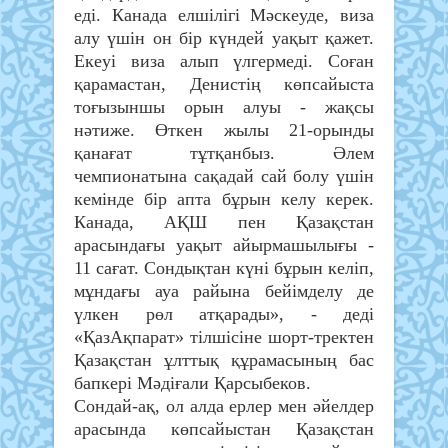
еді. Канада елшілігі Мәскеуде, виза
алу үшін он бір күндей уақыт қажет.
Екеуі виза алып үлгермеді. Соған
қарамастан, Денистің көпсайыста
тоғызыншы орын алуы - жақсы
нәтиже. Өткен жылы 21-орынды
қанағат тұтқанбыз. Әлем
чемпионатына сақадай сай болу үшін
кемінде бір апта бұрын келу керек.
Канада, АҚШ пен Қазақстан
арасындағы уақыт айырмашылығы -
11 сағат. Сондықтан күні бұрын келіп,
мұндағы ауа райына бейімделу де
үлкен рөл атқарады», - деді
«ҚазАқпарат» тілшісіне шорт-тректен
Қазақстан ұлттық құрамасының бас
бапкері Мәдіғали Қарсыбеков.
Сондай-ақ, ол алда ерлер мен әйелдер
арасында көпсайыстан Қазақстан