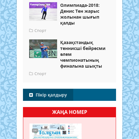
Олимпиада-2018:
Денис Тен жарыс
жолынан шығып
қалды
Спорт
Қазақстандық
теннисші бейресми
әлем
чемпионатының
финалына шықты
Спорт
Пікір қалдыру
ЖАҢА НОМЕР