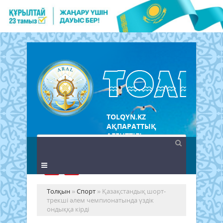
TOLQYN.KZ
АҚПАРАТТЫҚ
АГЕНТТІГІ
Толқын
»
Спорт
» Қазақстандық шорт-
трекші әлем чемпионатында үздік
ондыққа кірді