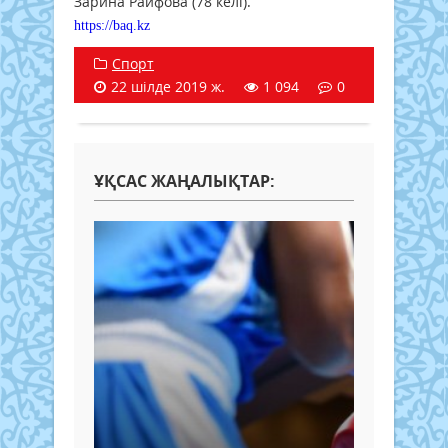
Зарина Райфова (78 келі).
https://baq.kz
Спорт
22 шілде 2019 ж.
1 094
0
ҰҚСАС ЖАҢАЛЫҚТАР: