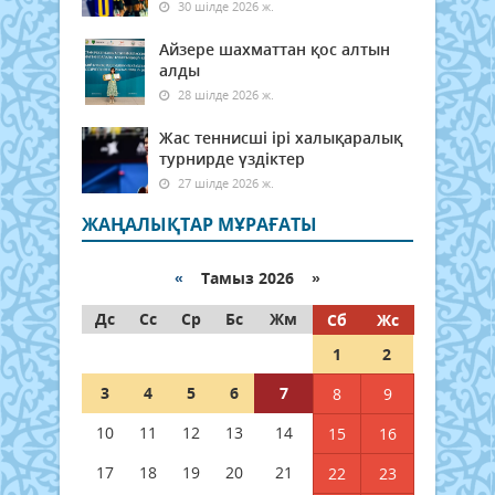
30 шілде 2026 ж.
Айзере шахматтан қос алтын
алды
28 шілде 2026 ж.
Жас теннисші ірі халықаралық
турнирде үздіктер
27 шілде 2026 ж.
ЖАҢАЛЫҚТАР МҰРАҒАТЫ
«
Тамыз 2026 »
Дс
Сс
Ср
Бс
Жм
Сб
Жс
1
2
3
4
5
6
7
8
9
10
11
12
13
14
15
16
17
18
19
20
21
22
23