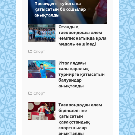
Президент кубогына
қатысатын боксшылар
анықталды
Отандық
таеквондошы әлем
чемпионатында қола
медаль еншіледі
Спорт
Италиядағы
халықаралық
турнирге қатысатын
балуандар
анықталды
Спорт
Таеквондодан әлем
біріншілігіне
қатысатын
қазақстандық
спортшылар
анықталды