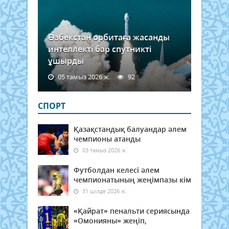
Өзбекстан орбитаға жасанды
интеллекті бар спутникті
ұшырды
05 тамыз 2026 ж.
92
СПОРТ
Қазақстандық балуандар әлем
чемпионы атанды
03 тамыз 2026 ж.
Футболдан келесі әлем
чемпионатының жеңімпазы кім
31 шілде 2026 ж.
«Қайрат» пенальти сериясында
«Омонияны» жеңіп,