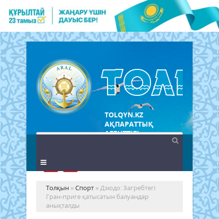
TOLQYN.KZ
АҚПАРАТТЫҚ
АГЕНТТІГІ
Толқын
»
Спорт
» Дзюдо: Загребтегі
Гран-приге қатысатын балуандар
анықталды