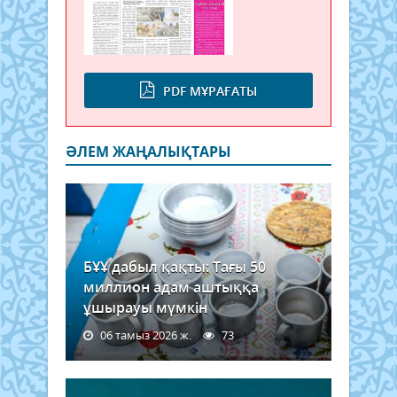
PDF МҰРАҒАТЫ
ӘЛЕМ ЖАҢАЛЫҚТАРЫ
БҰҰ дабыл қақты: Тағы 50
миллион адам аштыққа
ұшырауы мүмкін
06 тамыз 2026 ж.
73