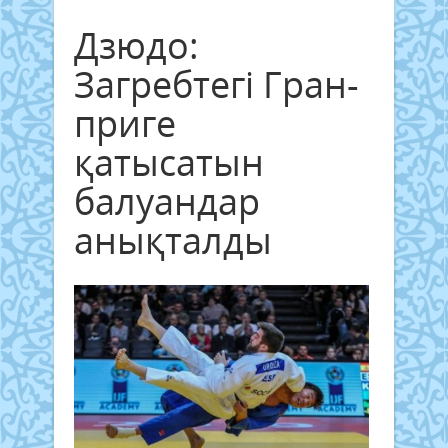
Дзюдо:
Загребтегі Гран-
приге
қатысатын
балуандар
анықталды