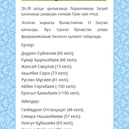
26-28 шілде аралығында Хорватияның Загреб
қаласында дзюдодан әлемдік Гран-при өтеді.
Аталған жарысқа Қазақстаннан 11 балуан
қатысады. Бұл туралы Қазақстан дзюдо
федерациясының баспасөз қызметі хабарлады.
Ерлер:
Дәурен Сүйкенов (60 келі);
Ғұмар Қырғызбаев (66 келі);
Жансай Смғұлов (73 келі);
Ақылбек Серік (73 келі);
Руслан Мұсаев (81 келі);
Айбек Серікбаев (-100 келі);
Ерасыл Қажыбаев (+100 келі).
Әйелдер:
Галбадрах Отгонцэцэг (48 келі);
Севара Нышанбаева (57 келі);
Назгүл Құбашева (63 келі);