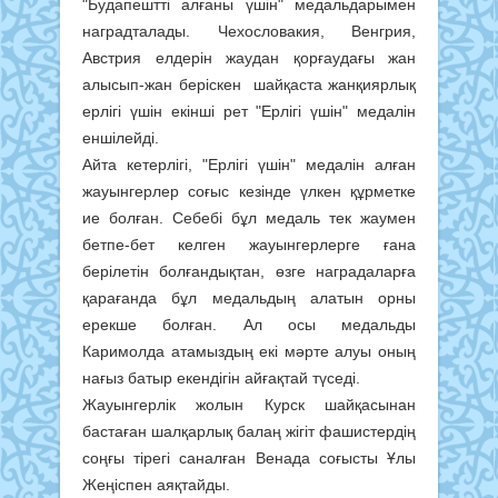
"Будапештті алғаны үшін" медальдарымен
наградталады. Чехословакия, Венгрия,
Австрия елдерін жаудан қорғаудағы жан
алысып-жан беріскен шайқаста жанқиярлық
ерлігі үшін екінші рет "Ерлігі үшін" медалін
еншілейді.
Айта кетерлігі, "Ерлігі үшін" медалін алған
жауынгерлер соғыс кезінде үлкен құрметке
ие болған. Себебі бұл медаль тек жаумен
бетпе-бет келген жауынгерлерге ғана
берілетін болғандықтан, өзге наградаларға
қарағанда бұл медальдың алатын орны
ерекше болған. Ал осы медальды
Каримолда атамыздың екі мәрте алуы оның
нағыз батыр екендігін айғақтай түседі.
Жауынгерлік жолын Курск шайқасынан
бастаған шалқарлық балаң жігіт фашистердің
соңғы тірегі саналған Венада соғысты Ұлы
Жеңіспен аяқтайды.