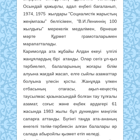
Осындай қажырлы, адал еңбегі бағаланып,
1974, 1975 жылдары "Социалистік жарыстың
жеңімпазы" белгісімен, "В.И.Лениннің 100
жылдығы" мерекелік медалімен, бірнеше
мәрте Құрмет грамоталарымен
марапатталады.
Каримолда ата жұбайы Алдан екеуі үлгілі
жанұялардың бірі атанды. Олар сегіз ұл-қыз
тәрбиелеп, балаларының жоғары білім
алуына жағдай жасап, елге сыйлы азаматтар
болуына үлесін қосты. Жанұяда үлкен
отбасының отағасы, ақыл-кеңестің
таусылмас қазынасындай болған тау тұлғалы
азамат, соғыс және еңбек ардагері 61
жасында 1983 жылы бұл дүниеден мәңгілік
сапарға аттанды. Бүгінгі таңда ата-ананың
өнегелі тәлім-тәрбиесін алған балалары әр
салада абыройлы қызмет етіп келеді.