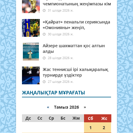
чемпионатының жеңімпазы кім
31 шілде 2026 ж.
«Қайрат» пенальти сериясында
«Омонияны» жеңіп,
30 шілде 2026 ж.
Айзере шахматтан қос алтын
алды
28 шілде 2026 ж.
Жас теннисші ірі халықаралық
турнирде үздіктер
27 шілде 2026 ж.
ЖАҢАЛЫҚТАР МҰРАҒАТЫ
«
Тамыз 2026 »
Дс
Сс
Ср
Бс
Жм
Сб
Жс
1
2