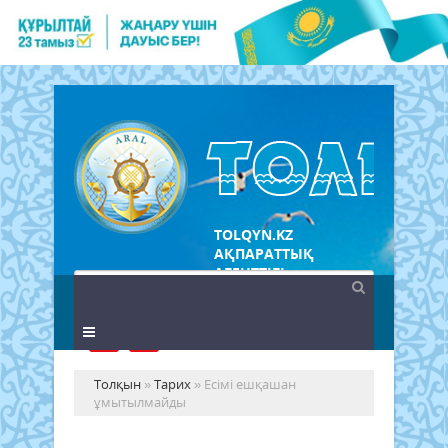
TOLQYN.KZ
АҚПАРАТТЫҚ
АГЕНТТІГІ
Толқын
»
Тарих
» Есімі ешқашан
ұмытылмайды