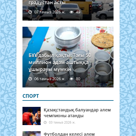
градустан асты
07 тамыз 2026 ж.
49
БҰҰ дабыл қақты: Тағы 50
миллион адам аштыққа
ұшырауы мүмкін
06 тамыз 2026 ж.
80
СПОРТ
Қазақстандық балуандар әлем
чемпионы атанды
03 тамыз 2026 ж.
Футболдан келесі әлем