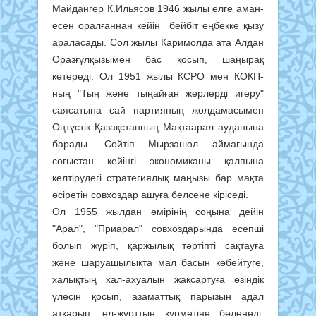
Майдангер К.Ильясов 1946 жылы елге аман-
есен оралғаннан кейін бейбіт еңбекке қызу
араласады. Сол жылы Каримолда ата Алдан
Оразғұлқызымен бас қосып, шаңырақ
көтереді. Ол 1951 жылы КСРО мен КОКП-
ның "Тың және тыңайған жерлерді игеру"
саясатына сай партияның жолдамасымен
Оңтүстік Қазақстанның Мақтаарал ауданына
барады. Сөйтіп Мырзашөл аймағында
соғыстан кейінгі экономиканы қалпына
келтірудегі стратегиялық маңызы бар мақта
өсіретін совхоздар ашуға белсене кіріседі.
Ол 1955 жылдан өмірінің соңына дейін
"Арал", "Приарал" совхоздарында есепші
болып жүріп, қаржылық тәртіпті сақтауға
және шаруашылықта мал басын көбейтуге,
халықтың хал-ахуалын жақсартуға өзіндік
үлесін қосып, азаматтық парызын адал
атқарып, ел-жұрттың құрметіне бөленеді.