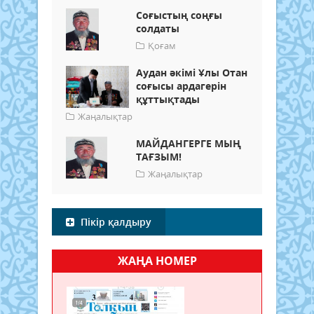
Соғыстың соңғы
солдаты
Қоғам
Аудан әкімі Ұлы Отан
соғысы ардагерін
құттықтады
Жаңалықтар
МАЙДАНГЕРГЕ МЫҢ
ТАҒЗЫМ!
Жаңалықтар
Пікір қалдыру
ЖАҢА НОМЕР