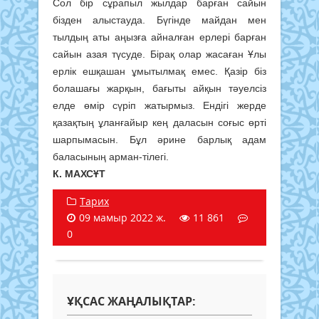
Сол бір сұрапыл жылдар барған сайын
бізден алыстауда. Бүгінде майдан мен
тылдың аты аңызға айналған ерлері барған
сайын азая түсуде. Бірақ олар жасаған Ұлы
ерлік ешқашан ұмытылмақ емес. Қазір біз
болашағы жарқын, бағыты айқын тәуелсіз
елде өмір сүріп жатырмыз. Ендігі жерде
қазақтың ұланғайыр кең даласын соғыс өрті
шарпымасын. Бұл әрине барлық адам
баласының арман-тілегі.
К. МАХСҰТ
Тарих
09 мамыр 2022 ж.
11 861
0
ҰҚСАС ЖАҢАЛЫҚТАР: