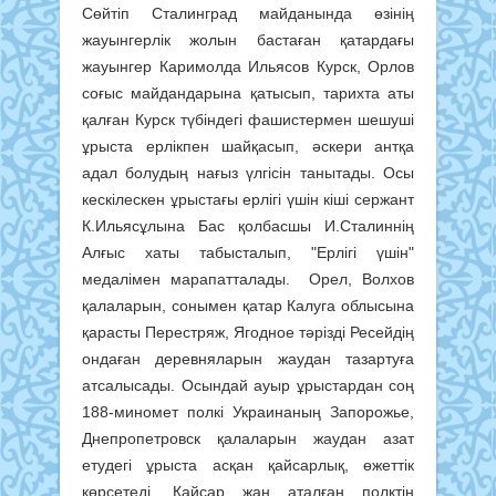
Сөйтіп Сталинград майданында өзінің
жауынгерлік жолын бастаған қатардағы
жауынгер Каримолда Ильясов Курск, Орлов
соғыс майдандарына қатысып, тарихта аты
қалған Курск түбіндегі фашистермен шешуші
ұрыста ерлікпен шайқасып, әскери антқа
адал болудың нағыз үлгісін танытады. Осы
кескілескен ұрыстағы ерлігі үшін кіші сержант
К.Ильясұлына Бас қолбасшы И.Сталиннің
Алғыс хаты табысталып, "Ерлігі үшін"
медалімен марапатталады. Орел, Волхов
қалаларын, сонымен қатар Калуга облысына
қарасты Перестряж, Ягодное тәрізді Ресейдің
ондаған деревняларын жаудан тазартуға
атсалысады. Осындай ауыр ұрыстардан соң
188-миномет полкі Украинаның Запорожье,
Днепропетровск қалаларын жаудан азат
етудегі ұрыста асқан қайсарлық, өжеттік
көрсетеді. Қайсар жан аталған полктің