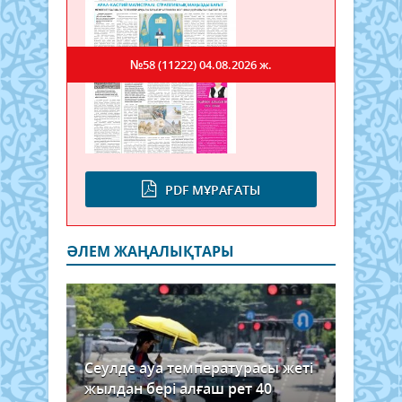
№58 (11222)
04.08.2026 ж.
PDF МҰРАҒАТЫ
ӘЛЕМ ЖАҢАЛЫҚТАРЫ
Сеулде ауа температурасы жеті
жылдан бері алғаш рет 40