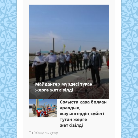
Майдангер мүрдесі туған
жерге жеткізілді
Соғыста қаза болған
аралдық
жауынгердің сүйегі
туған жерге
жеткізілді
Жаңалықтар