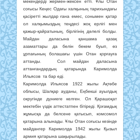
мекендерді жермен-жексен етті. Ұлы Отан
соғысы Кеңес Одағы халқының тарихындағы
қасіретті жылдар ғана емес, сонымен қатар
ол халқымыздың теңдесі жоқ ерлігі мен
қажыр-қайратының, бірлігінің дәлелі болды.
Майдан даласына қаншама қазақ
азаматтары да белін бекем буып, өз
ұрпағының болашағы үшін Отан қорғауға
аттанды. Сол майдан даласына
аттанғандардың қатарында Каримолда
Ильясов та бар еді.
Каримолда Ильясов 1922 жылы Ақтөбе
облысы, Шалқар ауданы, Еңбекші ауылдық
округінде дүниеге келген. Ол Қарашоқат
мектебін үздік аттестатпен бітіреді. Қоғамдық
жұмысқа да белсене қатысып, комсомол
қатарына алынады. Ұлы Отан соғысы кезінде
майдангер Каримолда 1942 жылы Қызыл
армия қатарына шақырылады.