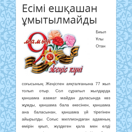
Есімі ешқашан
ұмытылмайды
Биыл
Ұлы
Отан
соғысының Жеңіспен аяқталғанына 77 жыл
толып отыр. Сол сұрапыл жылдарда
қаншама азамат майдан даласында көз
жұмды, қаншама бала әкесінен, қаншама
ана баласынан, қаншама үй тірегінен
айырылды. Соғыс миллиондаған адамның
өмірін қиып, жүздеген қала мен елді