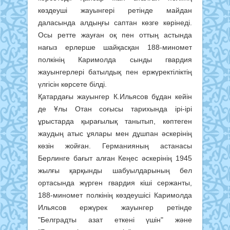
көздеуші жауынгері ретінде майдан
даласында алдыңғы саптан көзге көрінеді.
Осы ретте жауған оқ пен оттың астында
нағыз ерлерше шайқасқан 188-миномет
полкінің Каримолда сынды гвардия
жауынгерлері батылдық пен ержүректіліктің
үлгісін көрсете білді.
Қатардағы жауынгер К.Ильясов бұдан кейін
де Ұлы Отан соғысы тарихында ірі-ірі
ұрыстарда қырағылық танытып, көптеген
жаудың атыс ұялары мен дұшпан әскерінің
көзін жойған. Германияның астанасы
Берлинге бағыт алған Кеңес әскерінің 1945
жылғы қарқынды шабуылдарының бел
ортасында жүрген гвардия кіші сержанты,
188-миномет полкінің көздеушісі Каримолда
Ильясов ержүрек жауынгер ретінде
"Белградты азат еткені үшін" және