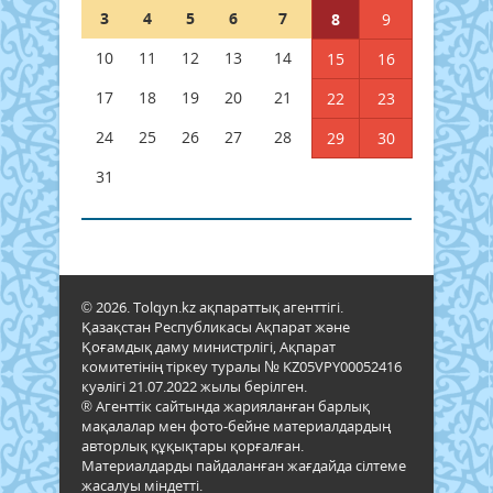
3
4
5
6
7
8
9
10
11
12
13
14
15
16
17
18
19
20
21
22
23
24
25
26
27
28
29
30
31
© 2026. Tolqyn.kz ақпараттық агенттігі.
Қазақстан Республикасы Ақпарат және
Қоғамдық даму министрлігі, Ақпарат
комитетінің тіркеу туралы № KZ05VPY00052416
куәлігі 21.07.2022 жылы берілген.
® Агенттік сайтында жарияланған барлық
мақалалар мен фото-бейне материалдардың
авторлық құқықтары қорғалған.
Материалдарды пайдаланған жағдайда сілтеме
жасалуы міндетті.