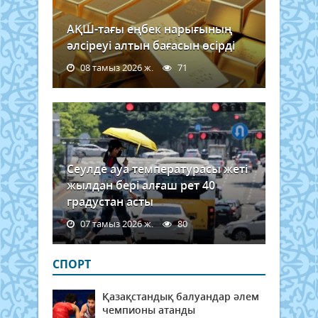
АҚШ-тағы еңбек нарығының
әлсіреуі алтын бағасын өсірді
08 тамыз 2026 ж.
71
Сеулде ауа температурасы жеті
жылдан бері алғаш рет 40
градустан асты
07 тамыз 2026 ж.
80
СПОРТ
Қазақстандық балуандар әлем
чемпионы атанды