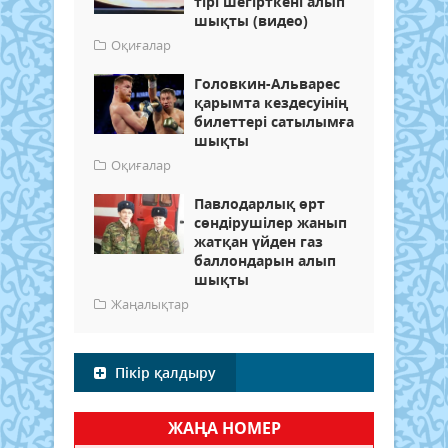
тірі шегірткені алып
шықты (видео)
Оқиғалар
Головкин-Альварес
қарымта кездесуінің
билеттері сатылымға
шықты
Оқиғалар
Павлодарлық өрт
сөндірушілер жанып
жатқан үйден газ
баллондарын алып
шықты
Жаңалықтар
Пікір қалдыру
ЖАҢА НОМЕР