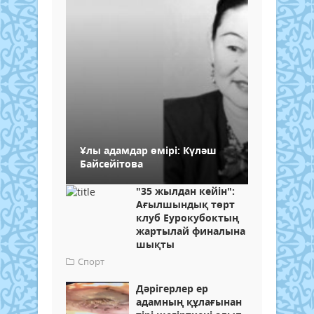
Ұлы aдaмдap өмipi: Күләш
Бaйceйiтoвa
"35 жылдан кейін":
Ағылшындық төрт
клуб Еурокубоктың
жартылай финалына
шықты
Спорт
Дәрігерлер ер
адамның құлағынан