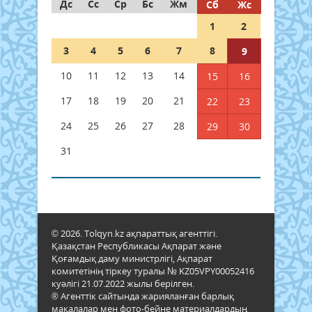
Дс
Сс
Ср
Бс
Жм
Сб
Жс
1
2
3
4
5
6
7
8
9
10
11
12
13
14
15
16
17
18
19
20
21
22
23
24
25
26
27
28
29
30
31
© 2026. Tolqyn.kz ақпараттық агенттігі.
Қазақстан Республикасы Ақпарат және
Қоғамдық даму министрлігі, Ақпарат
комитетінің тіркеу туралы № KZ05VPY00052416
куәлігі 21.07.2022 жылы берілген.
® Агенттік сайтында жарияланған барлық
мақалалар мен фото-бейне материалдардың