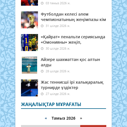
03 тамыз 2026 ж.
Футболдан келесі әлем
чемпионатының жеңімпазы кім
31 шілде 2026 ж.
«Қайрат» пенальти сериясында
«Омонияны» жеңіп,
30 шілде 2026 ж.
Айзере шахматтан қос алтын
алды
28 шілде 2026 ж.
Жас теннисші ірі халықаралық
турнирде үздіктер
27 шілде 2026 ж.
ЖАҢАЛЫҚТАР МҰРАҒАТЫ
«
Тамыз 2026 »