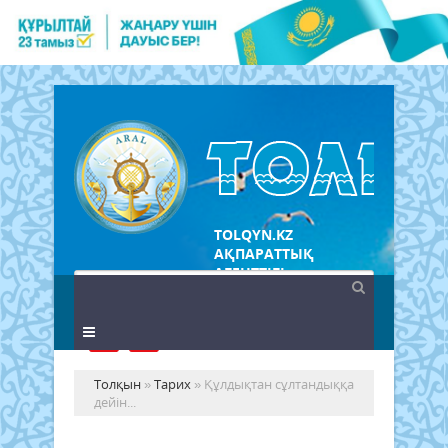
TOLQYN.KZ
АҚПАРАТТЫҚ
АГЕНТТІГІ
Толқын
»
Тарих
» Құлдықтан сұлтандыққа
дейін...