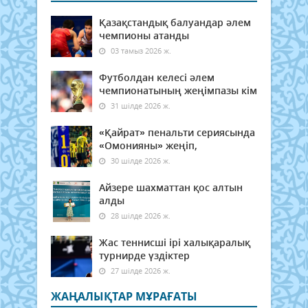
Қазақстандық балуандар әлем
чемпионы атанды
03 тамыз 2026 ж.
Футболдан келесі әлем
чемпионатының жеңімпазы кім
31 шілде 2026 ж.
«Қайрат» пенальти сериясында
«Омонияны» жеңіп,
30 шілде 2026 ж.
Айзере шахматтан қос алтын
алды
28 шілде 2026 ж.
Жас теннисші ірі халықаралық
турнирде үздіктер
27 шілде 2026 ж.
ЖАҢАЛЫҚТАР МҰРАҒАТЫ