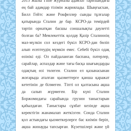
2015 жылы Time журналы адамзат тарихындағы
ең бай адамдар тізімін жариялады. Шыңғысхан,
Билл Гейтс және Рокфеллер сынды тұлғалар
қатырында Сталин де бар. КСРО-да темірдей
тәртіп орнатқан басшы соншалықты дәулетті
болған ба? Мемлекеттік қолдау Қазір Сталиннің
мал-мүлкін сол кездегі бүкіл КСРО-дан бөліп
алып есептеудің мүмкін емес. Себебі бүкіл одақ
өзінікі еді. Ол пайдаланған баспана, пәтерлер,
сарайлар, аспаздар және тағы басқа шығындарды
одақтың өзі төлеген. Сталин ел қазынасынан
жоғарыда аталған қызметтерге қанша қаражат
кететінін де білмеген. Тіпті ол қалтасына ақша
да салып жүрмеген. Бір күні Сталин
Боржомидағы сарайында грузин таныстарын
қабылдаған. Таныстары сұхбат кезінде ақша
керектігін жанамалап жеткізген. Сонда Сталин
қол астындағы қызметкерлерге бас киімін беріп,
ақша жинауды тапсырған. Күзетшілері және үй