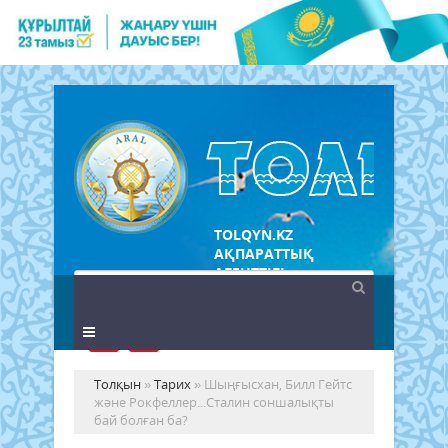
TOLQYN.KZ
АҚПАРАТТЫҚ
АГЕНТТІГІ
Толқын
»
Тарих
» Шыңғысхан, Билл Гейтс
және Рокфеллер...Сталин соншалықты
бай болған ба?