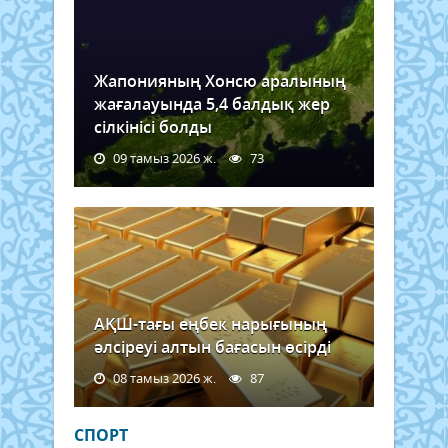
Жапонияның Хонсю аралының
жағалауында 5,4 балдық жер
сілкінісі болды
09 тамыз 2026 ж.
73
АҚШ-тағы еңбек нарығының
әлсіреуі алтын бағасын өсірді
08 тамыз 2026 ж.
87
СПОРТ