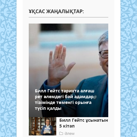
ҰҚСАС ЖАҢАЛЫҚТАР:
Билл Гейтс тарихта алғаш
рет әлемдегі бай адамдар
тізімінде төменгі орынға
түсіп қалды
Билл Гейтс ұсынатын
5 кітап
Әлем