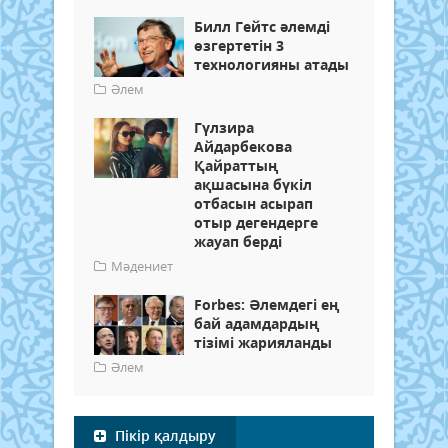
Билл Гейтс әлемді
өзгертетін 3
технологияны атады
Әлем
Гүлзира
Айдарбекова
Қайраттың
ақшасына бүкіл
отбасын асырап
отыр дегендерге
жауап берді
Мәдениет
Forbes: Әлемдегі ең
бай адамдардың
тізімі жарияланды
Әлем
Пікір қалдыру