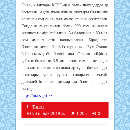
Оның кітаптары КСРО-дан бөлек шетелдерде де
басылған. Ақша және жинақ шоттары Сталиннің
өлімінен соң оның мал-мүлкі арнайы есептелген.
Сонда киім-кешектен бөлек 900 сом жиналған
есепшот нөмірі табылған. Ал балаларына 30 мың
сом аманат етіп қалдырылған. Бірақ тегі
Колесник деген белгісіз тарихшы: "Бұл Сталин
байлығының бір бөлігі ғана. Сталин сейфінен
қайтыс болғасын 3,5 миллионн сомнан аса ақша
шыққан және аталған ақша әр түрлі баспалардан
кітаптары үшін түскен гонарарлар екенін
дәлелдейтін квитанциялар да болған", - деп
жазады.
https://massaget.kz
Тарих
30 шілде 2019 ж.
1 205
0