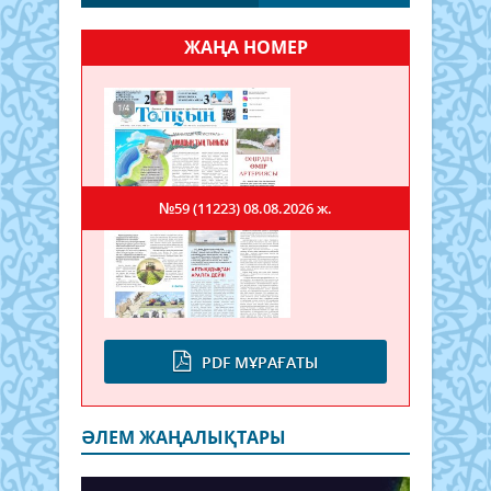
ЖАҢА НОМЕР
№59 (11223)
08.08.2026 ж.
PDF МҰРАҒАТЫ
ӘЛЕМ ЖАҢАЛЫҚТАРЫ