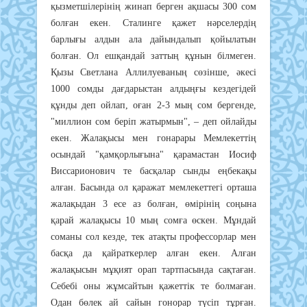
қызметшілерінің жинап берген ақшасы 300 сом
болған екен. Сталинге қажет нәрселердің
барлығы алдын ала дайындалып қойылатын
болған. Ол ешқандай заттың құнын білмеген.
Қызы Светлана Аллилуеваның сөзінше, әкесі
1000 сомды дағдарыстан алдыңғы кездегідей
құнды деп ойлап, оған 2-3 мың сом бергенде,
"миллион сом беріп жатырмын", – деп ойлайды
екен. Жалақысы мен гонарары Мемлекеттің
осындай "қамқорлығына" қарамастан Иосиф
Виссарионович те басқалар сынды еңбекақы
алған. Басында ол қаражат мемлекеттегі орташа
жалақыдан 3 есе аз болған, өмірінің соңына
қарай жалақысы 10 мың сомға өскен. Мұндай
соманы сол кезде, тек атақты профессорлар мен
басқа да қайраткерлер алған екен. Алған
жалақысын мұқият орап тартпасында сақтаған.
Себебі оны жұмсайтын қажеттік те болмаған.
Одан бөлек ай сайын гонорар түсіп тұрған.