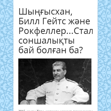
Шыңғысхан,
Билл Гейтс және
Рокфеллер...Сталин
соншалықты
бай болған ба?