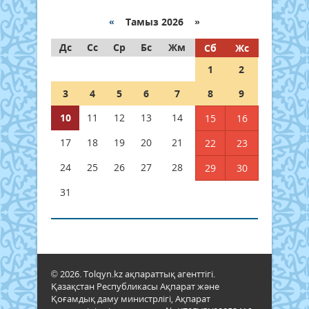
«
Тамыз 2026 »
Дс
Сс
Ср
Бс
Жм
Сб
Жс
1
2
3
4
5
6
7
8
9
10
11
12
13
14
15
16
17
18
19
20
21
22
23
24
25
26
27
28
29
30
31
© 2026. Tolqyn.kz ақпараттық агенттігі.
Қазақстан Республикасы Ақпарат және
Қоғамдық даму министрлігі, Ақпарат