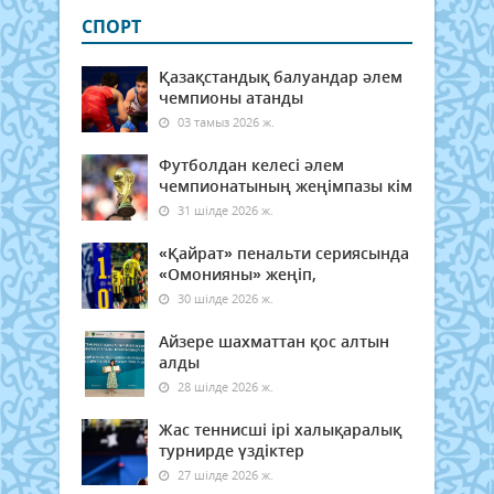
СПОРТ
Қазақстандық балуандар әлем
чемпионы атанды
03 тамыз 2026 ж.
Футболдан келесі әлем
чемпионатының жеңімпазы кім
31 шілде 2026 ж.
«Қайрат» пенальти сериясында
«Омонияны» жеңіп,
30 шілде 2026 ж.
Айзере шахматтан қос алтын
алды
28 шілде 2026 ж.
Жас теннисші ірі халықаралық
турнирде үздіктер
27 шілде 2026 ж.