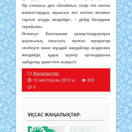
бір схемасы деп ойлаймыз, олар тек сенгіш
азаматтардың ақшасын кез келген жолмен
тартып алуды көздейді», – дейді басқарма
төрайымы.
Әсемгүл Балташева қазақстандықтарға
қырағылық танытуға, жалған ақпаратқа
сенбеуге және мұндай жағдайлар кездескен
жағдайда, құқық қорғау органдарына
хабарлау қажеттігін ескертті.
Жаңалықтар
13 желтоқсан 2019 ж.
893
0
ҰҚСАС ЖАҢАЛЫҚТАР: