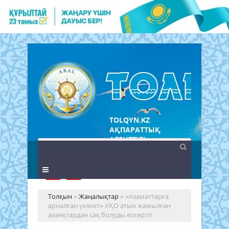
TOLQYN.KZ
АҚПАРАТТЫҚ
АГЕНТТІГІ
Толқын
»
Жаңалықтар
» «Азаматтарға
арналған үкімет» ХҚО атын жамылған
алаяқтардан сақ болуды ескертті