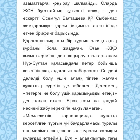
азаматтарға қоңырау шалмайды. Оларда
ЖСН бұғаттайтын құзыреті жоқ», – деп
ескертті Әсемгүл Балташева ҚР Сыбайлас
жемқорлыққа қарсы іс-қимыл агенттігінде
өткен брифинг барысында.
Қарағандылық тағы бір тұрғын алаяқтықтың
құрбаны бола жаздаған. Оған «ХҚО
қызметкерімін» деп қоңырау шалған адам
Нұр-Сұлтан қаласындағы пәтер бойынша
кезегінің жақындағанын хабарлаған. Сөздері
дәлелді болу үшін алаяқ тіптен жалған
құжаттың суретін де жіберген. Дегенмен,
«пәтерге ие болу үшін қарызыңызды өтеңіз»
деп талап еткен. Бірақ тағы да қандай
несиені жабу керектігін нақтыламаған.
«Мемлекеттік корпорацияда құжатта
көрсетілген тұрғын үй бағдарламасы туралы
еш мәлімет жоқ және ол туралы халықты
құлағдар етпейміз. Бұл – алаяқтықтың тағы