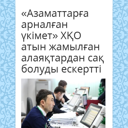
«Азаматтарға
арналған
үкімет» ХҚО
атын жамылған
алаяқтардан сақ
болуды ескертті