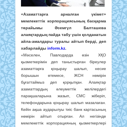
«Азаматтарға арналған үкімет»
мемлекеттік корпорациясының басқарма
төрайымы Әсемгүл Балташева
алаяқтардың пайда табу үшін қолданатын
айла-амалдары туралы айтып берді, деп
хабарлайды
inform.kz
.
«Мәселен, Павлодарда өзін ХҚО
қызметкерімін деп таныстырған біреулер
азаматтарға қоңырау шалып, несие
борышын өтемесе, ЖСН нөмірін
бұғаттаймыз деп қорқытқан. Алаяқтар
азаматтардың әлеуметтік желілердегі
парақшаларына жазып, СМС жіберіп,
телефондарына қоңырау шалып мазалаған.
Кейін ақша аударылуы тиіс банк картасының
нөмірін айтып отырған. Ал негізінде
мемлекеттік корпорацияның қызметкерлері