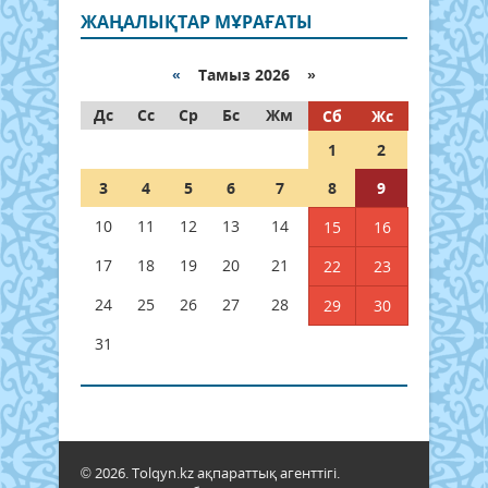
ЖАҢАЛЫҚТАР МҰРАҒАТЫ
«
Тамыз 2026 »
Дс
Сс
Ср
Бс
Жм
Сб
Жс
1
2
3
4
5
6
7
8
9
10
11
12
13
14
15
16
17
18
19
20
21
22
23
24
25
26
27
28
29
30
31
© 2026. Tolqyn.kz ақпараттық агенттігі.