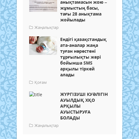
анықтамасын жою –
жұмыстың басы,
тағы 28 анықтама
жойылады
Жаңалықтар
Ендігі қазақстандық
ата-аналар жаңа
туған нәрестені
тұрғылықты жері
бойынша SMS
арқылы тіркей
алады
Қоғам
ЖҮРГІЗУШІ КУӘЛІГІН
АУЫЛДЫҚ ХҚО
АРҚЫЛЫ
АУЫСТЫРУҒА
БОЛАДЫ
Жаңалықтар