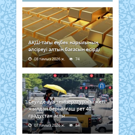
АҚШ-тағы еңбек нарығының
әлсіреуі алтын бағасын өсірді
08 тамыз 2026 ж.
74
Сеулде ауа температурасы жеті
жылдан бері алғаш рет 40
градустан асты
07 тамыз 2026 ж.
84