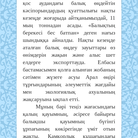
қос аудандағы балық өңдейтін
кәсіпорындардың қуаттылығы нақты
кезеңде жоғарыда айтқанымыздай, 11
мың тоннадан асады. «Балықтың
берекесі бес батпан» деген нағыз
шындыққа айналды. Нақты кезеңде
аталған балық өңдеу зауыттары өз
өнімдерін жақын және алыс шет
елдерге экспорттауда. Елбасы
бастамасымен қолға алынған жобаның
сәтімен жүзеге асуы Арал өңірі
тұрғындарының әлеуметтік жағдайы
мен экологиялық ахуалының
жақсаруына ықпал етті.
Мұның бәрі теңіз жағасындағы
қалың қауымның, әсіресе байырғы
балықшы қауымның бүгінгі
ұрпағының көкірегінде үміт отын
жақты. Қамқорлық құшағындағы