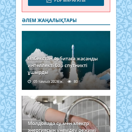
PDF МҰРАҒАТЫ
ӘЛЕМ ЖАҢАЛЫҚТАРЫ
Өзбекстан орбитаға жасанды
интеллекті бар спутникті
ұшырды
05 тамыз 2026 ж.
80
Молдовада су мен электр
энергиясын үнемдеу режимі