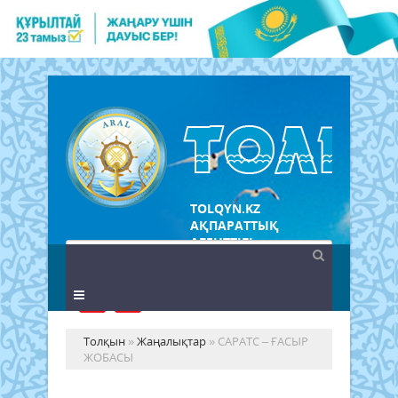
TOLQYN.KZ
АҚПАРАТТЫҚ
АГЕНТТІГІ
Толқын
»
Жаңалықтар
» САРАТС – ҒАСЫР
ЖОБАСЫ