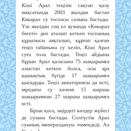
Кіші Арал теңізін сақтап қалу
мақсатында 2003 жылдан бастап
Көкарал су тоспасы салына бастады.
Үш жылдан соң ел аузында «Көкарал
бөгеті» деп аталып кеткен тоспаның
құрылысы аяқталып, құрғап қалған
теңіз табанына су келіп, Кіші Арал
суға тола бастады. Теңіз айдыны
бұрын Арал қаласына 75 шақырымға
алыстап кеткен болса, осы ара
қашықтық бүгіде 17 шақырымға
қысқарды. Теңіз акваториясы да өсті,
мұндағы су көлемі 15 шаршы
шақырымнан 27 шаршы шақырымға
өсті.
Бұған қоса, өңірдегі көлдер жүйесі
де сулана бастады. Солтүстік Арал
суының минералдануы төмендеді. Ал