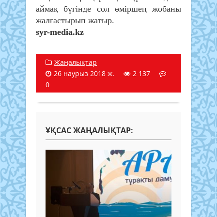
аймақ бүгінде сол өміршең жобаны
жалғастырып жатыр.
syr-media.kz
Жаңалықтар
26 наурыз 2018 ж.
2 137
0
ҰҚСАС ЖАҢАЛЫҚТАР: