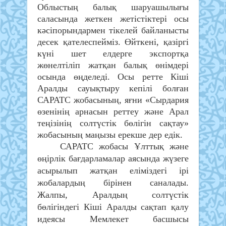
Облыстың балық шаруашылығы
саласында жеткен жетістіктері осы
кәсіпорындармен тікелей байланысты
десек қателеспейміз. Өйткені, қазіргі
күні шет елдерге экспортқа
жөнелтіліп жатқан балық өнімдері
осында өңделеді. Осы ретте Кіші
Аралды сауықтыру кепілі болған
САРАТС жобасының, яғни «Сырдария
өзенінің арнасын реттеу және Арал
теңізінің солтүстік бөлігін сақтау»
жобасының маңызы ерекше дер едік.
САРАТС жобасы Ұлттық және
өңірлік бағдарламалар аясында жүзеге
асырылып жатқан еліміздегі ірі
жобалардың бірінен саналады.
Жалпы, Аралдың солтүстік
бөлігіндегі Кіші Аралды сақтап қалу
идеясы Мемлекет басшысы