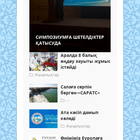
СИМПОЗИУМҒА ШЕТЕЛДІКТЕР
ҚАТЫСУДА
Аралда 8 балық
өңдеу зауыты жұмыс
істейді
Жаңалықтар
Салаға серпін
берген-«САРАТС»
---
Ата кәсіп дамып
келеді
Жаңалықтар
Өніміміз Еуропаға