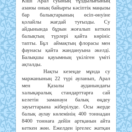
Кіші Арал суының тұздылығының
азаюы оның байырғы кәсіптік маңызы
бар балықтарының өсіп-өнуіне
қолайлы жағдай туғызды. Су
айдынында бұрын жоғалып кеткен
балықтың түрлері қайта көрініс
тапты. Бұл аймақтың флорасы мен
фаунасы қайта жандануына әкелді.
Балықшы қауымның үкіліген үміті
ақталды.
Нақты кезеңде мұнда су
маржанының 22 түрі ауланып, Арал
мен Қазалы ауданындағы
халықаралық стандарттарға сай
келетін заманауи балық өңдеу
зауыттарына жіберілуде. Осы жерде
балық аулау көлемінің 400 тоннадан
8400 тоннаға дейін артқанын айта
кеткен жөн. Ежелден іргелес жатқан