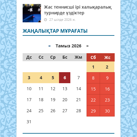
Жас теннисші ірі халықаралық
турнирде үздіктер
27 шілде 2026 ж.
ЖАҢАЛЫҚТАР МҰРАҒАТЫ
«
Тамыз 2026 »
Дс
Сс
Ср
Бс
Жм
Сб
Жс
1
2
3
4
5
6
7
8
9
10
11
12
13
14
15
16
17
18
19
20
21
22
23
24
25
26
27
28
29
30
31