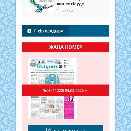
жөнелтілуде
Қоғам
Пікір қалдыру
ЖАҢА НОМЕР
№58 (11222)
04.08.2026 ж.