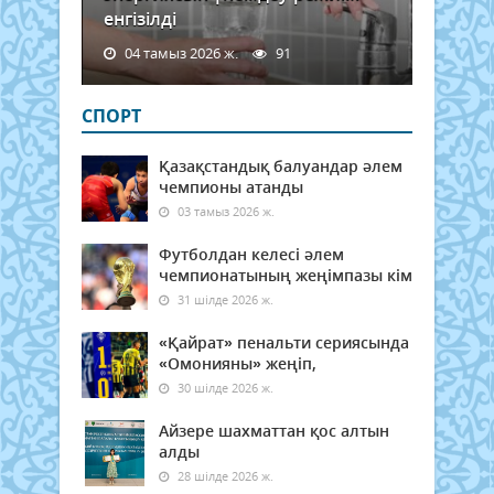
енгізілді
04 тамыз 2026 ж.
91
СПОРТ
Қазақстандық балуандар әлем
чемпионы атанды
03 тамыз 2026 ж.
Футболдан келесі әлем
чемпионатының жеңімпазы кім
31 шілде 2026 ж.
«Қайрат» пенальти сериясында
«Омонияны» жеңіп,
30 шілде 2026 ж.
Айзере шахматтан қос алтын
алды
28 шілде 2026 ж.