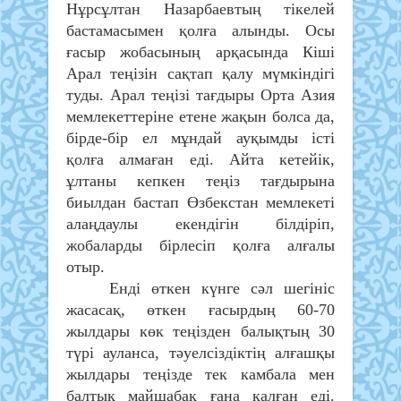
Нұрсұлтан Назарбаевтың тікелей
бастамасымен қолға алынды. Осы
ғасыр жобасының арқасында Кіші
Арал теңізін сақтап қалу мүмкіндігі
туды. Арал теңізі тағдыры Орта Азия
мемлекеттеріне етене жақын болса да,
бірде-бір ел мұндай ауқымды істі
қолға алмаған еді. Айта кетейік,
ұлтаны кепкен теңіз тағдырына
биылдан бастап Өзбекстан мемлекеті
алаңдаулы екендігін білдіріп,
жобаларды бірлесіп қолға алғалы
отыр.
Енді өткен күнге сәл шегініс
жасасақ, өткен ғасырдың 60-70
жылдары көк теңізден балықтың 30
түрі ауланса, тәуелсіздіктің алғашқы
жылдары теңізде тек камбала мен
балтық майшабақ ғана қалған еді.