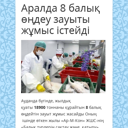
Аралда 8 балық
өңдеу зауыты
жұмыс істейді
Ауданда бүгінде, жылдық
қуаты
18900
тоннаны құрайтын
8
балық
өңдейтін зауыт жұмыс жасайды Оның
ішінде өткен жылы «Ар-М-Кон» ЖШС-нің
«Балық түрлерін сақтау және қатыру»