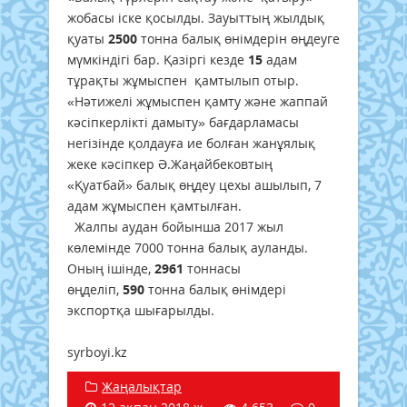
жобасы іске қосылды. Зауыттың жылдық
қуаты
2500
тонна балық өнімдерін өңдеуге
мүмкіндігі бар. Қазіргі кезде
15
адам
тұрақты жұмыспен қамтылып отыр.
«Нәтижелі жұмыспен қамту және жаппай
кәсіпкерлікті дамыту» бағдарламасы
негізінде қолдауға ие болған жанұялық
жеке кәсіпкер Ә.Жаңайбековтың
«Қуатбай» балық өңдеу цехы ашылып, 7
адам жұмыспен қамтылған.
Жалпы аудан бойынша 2017 жыл
көлемінде 7000 тонна балық ауланды.
Оның ішінде,
2961
тоннасы
өңделіп,
590
тонна балық өнімдері
экспортқа шығарылды.
syrboyi.kz
Жаңалықтар