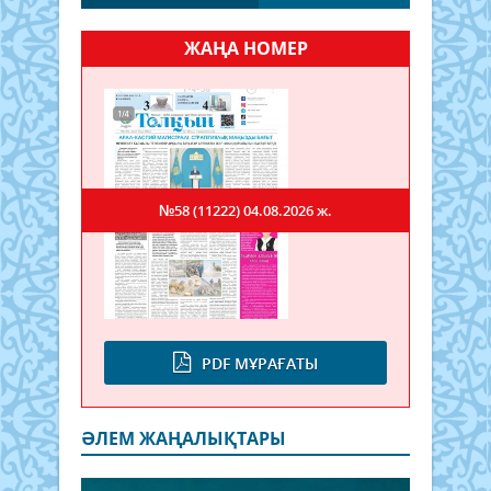
ЖАҢА НОМЕР
№58 (11222)
04.08.2026 ж.
PDF МҰРАҒАТЫ
ӘЛЕМ ЖАҢАЛЫҚТАРЫ