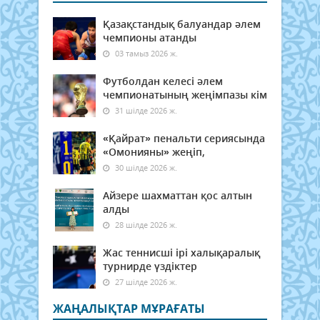
Қазақстандық балуандар әлем
чемпионы атанды
03 тамыз 2026 ж.
Футболдан келесі әлем
чемпионатының жеңімпазы кім
31 шілде 2026 ж.
«Қайрат» пенальти сериясында
«Омонияны» жеңіп,
30 шілде 2026 ж.
Айзере шахматтан қос алтын
алды
28 шілде 2026 ж.
Жас теннисші ірі халықаралық
турнирде үздіктер
27 шілде 2026 ж.
ЖАҢАЛЫҚТАР МҰРАҒАТЫ