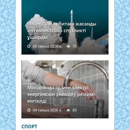
Өзбекстан орбитаға жасанды
интеллекті бар спутникті
ұшырды
05 тамыз 2026 ж.
75
Молдовада су мен электр
энергиясын үнемдеу режимі
енгізілді
04 тамыз 2026 ж.
85
СПОРТ