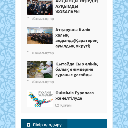
АЙДЫНДЫ ӨҢІРДІҢ
АУҚЫМДЫ
ЖОБАЛАРЫ
Жаңалықтар
Атқарушы билік
халық
алдында(Қаратерең
ауылдық округі)
Жаңалықтар
Қытайда Сыр елінің
балық өнімдеріне
сұраныс ұлғайды
Жаңалықтар
Өніміміз Еуропаға
жөнелтілуде
Қоғам
Пікір қалдыру