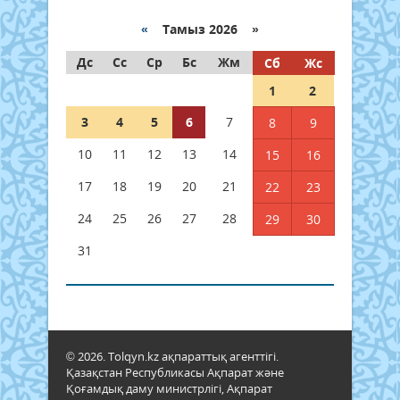
«
Тамыз 2026 »
Дс
Сс
Ср
Бс
Жм
Сб
Жс
1
2
3
4
5
6
7
8
9
10
11
12
13
14
15
16
17
18
19
20
21
22
23
24
25
26
27
28
29
30
31
© 2026. Tolqyn.kz ақпараттық агенттігі.
Қазақстан Республикасы Ақпарат және
Қоғамдық даму министрлігі, Ақпарат