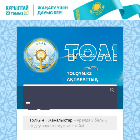
TOLQYN.KZ
АҚПАРАТТЫҚ
АГЕНТТІГІ
Толқын
»
Жаңалықтар
» Аралда 8 балық
өңдеу зауыты жұмыс істейді