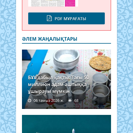
PDF МҰРАҒАТЫ
ӘЛЕМ ЖАҢАЛЫҚТАРЫ
БҰҰ дабыл қақты: Тағы 50
миллион адам аштыққа
ұшырауы мүмкін
06 тамыз 2026 ж.
68