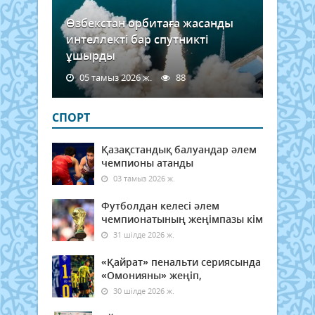
Өзбекстан орбитаға жасанды
интеллекті бар спутникті
ұшырды
05 тамыз 2026 ж.
88
СПОРТ
Қазақстандық балуандар әлем
чемпионы атанды
03 тамыз 2026 ж.
Футболдан келесі әлем
чемпионатының жеңімпазы кім
31 шілде 2026 ж.
«Қайрат» пенальти сериясында
«Омонияны» жеңіп,
30 шілде 2026 ж.