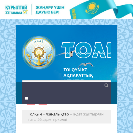
TOLQYN.KZ
АҚПАРАТТЫҚ
АГЕНТТІГІ
Толқын
»
Жаңалықтар
» Індет жұқтырған
тағы 56 адам тіркелді