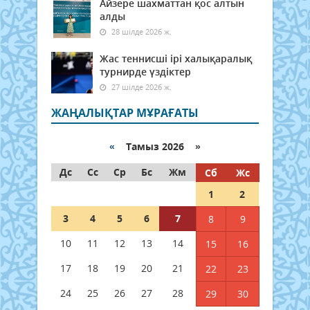
Айзере шахматтан қос алтын
алды
28 шілде 2026 ж.
Жас теннисші ірі халықаралық
турнирде үздіктер
27 шілде 2026 ж.
ЖАҢАЛЫҚТАР МҰРАҒАТЫ
«
Тамыз 2026 »
Дс
Сс
Ср
Бс
Жм
Сб
Жс
1
2
3
4
5
6
7
8
9
10
11
12
13
14
15
16
17
18
19
20
21
22
23
24
25
26
27
28
29
30