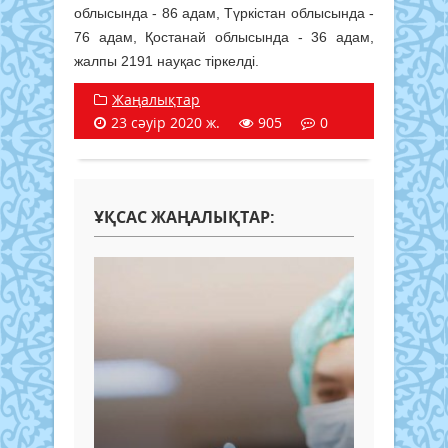
облысында - 86 адам, Түркістан облысында -
76 адам, Қостанай облысында - 36 адам,
жалпы 2191 науқас тіркелді.
Жаңалықтар
23 сәуір 2020 ж.
905
0
ҰҚСАС ЖАҢАЛЫҚТАР: