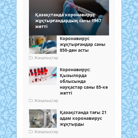
Қазақстанда коронавирус
жұқтырғандардың саны 1967
жетті
Коронавирус
жұқтырғандар саны
850-ден асты
Жаңалықтар
Коронавирус:
Қызылорда
облысында
науқастар саны 85-ке
жетті
Жаңалықтар
Қазақстанда тағы 21
адам коронавирус
жұқтырды
Жаңалықтар