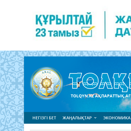
TOLQYN.KZ АҚПАРАТТЫҚ АГ
НЕГІЗГІ БЕТ
ЖАҢАЛЫҚТАР
ЭКОНОМИКА