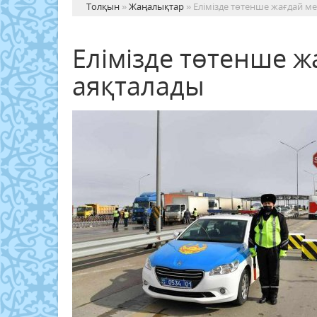
Толқын
»
Жаңалықтар
» Елімізде төтенше жағдай м
Елімізде төтенше ж
аяқталады