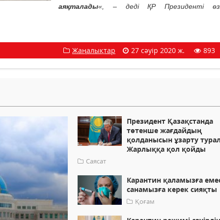
аяқталады
«, – деді ҚР Президенті өзі
Жаңалықтар
27 сәуір 2020 ж.
893
Президент Қазақстанда
төтенше жағдайдың
қолданысын ұзарту тура
Жарлыққа қол қойды
Саясат
Карантин қаламызға еме
санамызға керек сияқты
Қоғам