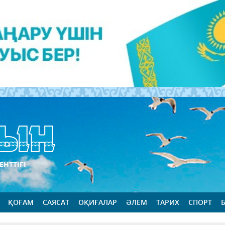
ЕНТТІГІ
ҚОҒАМ
САЯСАТ
ОҚИҒАЛАР
ӘЛЕМ
ТАРИХ
СПОРТ