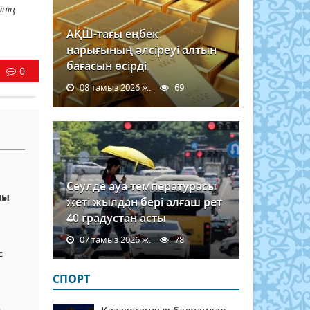
нің
АҚШ-тағы еңбек
нарығының әлсіреуі алтын
бағасын өсірді
0
08 тамыз 2026 ж.
69
Сеулде ауа температурасы
лы
жеті жылдан бері алғаш рет
40 градустан асты
07 тамыз 2026 ж.
78
с
СПОРТ