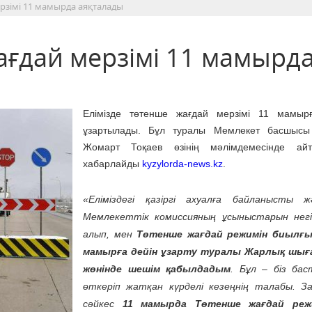
ерзімі 11 мамырда аяқталады
ағдай мерзімі 11 мамырд
Елімізде төтенше жағдай мерзімі 11 мамырғ
ұзартылады. Бұл туралы Мемлекет басшысы
Жомарт Тоқаев өзінің мәлімдемесінде ай
хабарлайды
kyzylorda-news.kz
.
«Еліміздегі қазіргі ахуалға байланысты ж
Мемлекеттік комиссияның ұсыныстарын негі
алып, мен
Төтенше жағдай режимін биылғы
мамырға дейін ұзарту туралы Жарлық шығ
жөнінде шешім қабылдадым
. Бұл – біз бас
өткеріп жатқан күрделі кезеңнің талабы. За
сәйкес
11 мамырда Төтенше жағдай реж