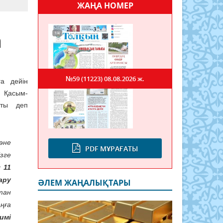
ЖАҢА НОМЕР
а
№59 (11223)
08.08.2026 ж.
а дейін
 Қасым-
тты деп
әне
PDF МҰРАҒАТЫ
зге
 11
ару
ӘЛЕМ ЖАҢАЛЫҚТАРЫ
тан
ңға
имі