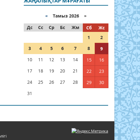
ЖАҢАЛЫҚТАР МҰРАҒАТЫ
«
Тамыз 2026 »
Дс
Сс
Ср
Бс
Жм
Сб
Жс
1
2
3
4
5
6
7
8
9
10
11
12
13
14
15
16
17
18
19
20
21
22
23
24
25
26
27
28
29
30
31
лігі