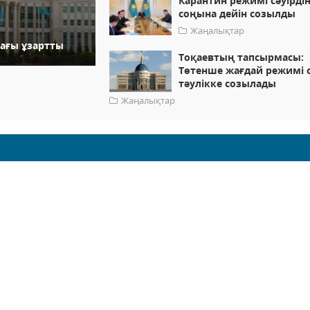
Карантин режимі сәуірді
соңына дейін созылды
Жаңалықтар
тағы ұзартты
Тоқаевтың тапсырмасы:
Төтенше жағдай режимі 
тәулікке созылады
Жаңалықтар