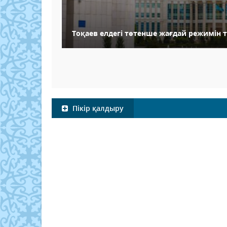
Тоқаев елдегі төтенше жағдай режимін 
Пікір қалдыру