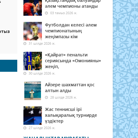
ң
Қазақстандық балуандар
әлем чемпионы атанды
03 тамыз 2026 ж.
Футболдан келесі әлем
чемпионатының
отыз
жеңімпазы кім
31 шілде 2026 ж.
«Қайрат» пенальти
сериясында «Омонияны»
жеңіп,
30 шілде 2026 ж.
Айзере шахматтан қос
алтын алды
28 шілде 2026 ж.
Жас теннисші ірі
халықаралық турнирде
үздіктер
27 шілде 2026 ж.