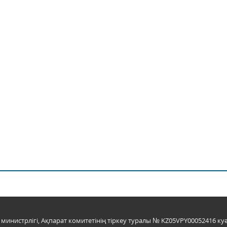
инистрлігі, Ақпарат комитетінің тіркеу туралы № KZ05VPY00052416 куә