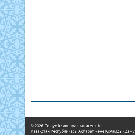
© 2026. Tolqyn.kz ақпараттық агенттігі.
Қазақстан Республикасы Ақпарат және Қоғамдық даму м