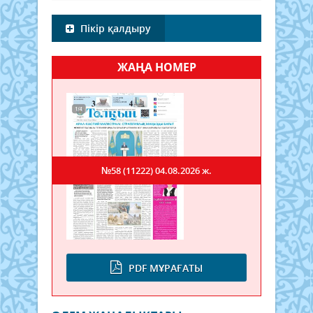
Пікір қалдыру
ЖАҢА НОМЕР
№58 (11222)
04.08.2026 ж.
PDF МҰРАҒАТЫ