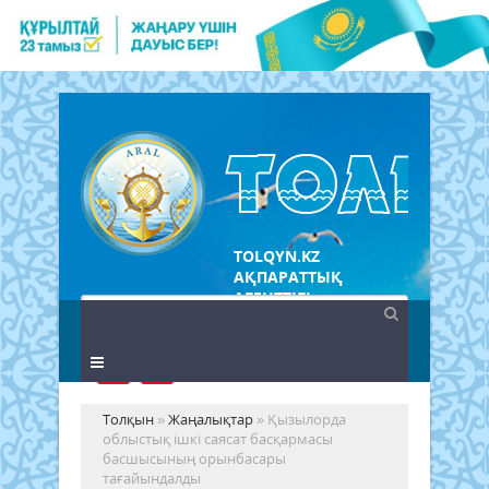
TOLQYN.KZ
АҚПАРАТТЫҚ
АГЕНТТІГІ
Толқын
»
Жаңалықтар
» Қызылорда
облыстық ішкі саясат басқармасы
басшысының орынбасары
тағайындалды