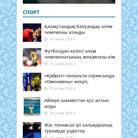
СПОРТ
Қазақстандық балуандар әлем
чемпионы атанды
03 тамыз 2026 ж.
Футболдан келесі әлем
чемпионатының жеңімпазы кім
31 шілде 2026 ж.
«Қайрат» пенальти сериясында
«Омонияны» жеңіп,
30 шілде 2026 ж.
Айзере шахматтан қос алтын
алды
28 шілде 2026 ж.
Жас теннисші ірі халықаралық
турнирде үздіктер
27 шілде 2026 ж.