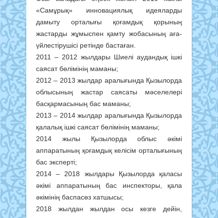
«Самұрық» инновациялық идеяларды
дамыту орталығы қоғамдық қорының
жастарды жұмыспен қамту жобасының аға-
үйлестірушісі ретінде бастаған.
2011 – 2012 жылдары Шиелі аудандық ішкі
саясат бөлімінің маманы;
2012 – 2013 жылдар аралығында Қызылорда
облысының жастар саясаты мәселелері
басқармасының бас маманы;
2013 – 2014 жылдар аралығында Қызылорда
қалалық ішкі саясат бөлімінің маманы;
2014 жылы Қызылорда облыс әкімі
аппаратының қоғамдық келісім орталығының
бас эксперті;
2014 – 2018 жылдары Қызылорда қаласы
әкімі аппаратының бас инспекторы, қала
әкімінің баспасөз хатшысы;
2018 жылдан жылдан осы кезге дейін,