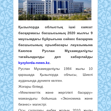
Қызылорда облыстық ішкі саясат
басқармасы басшысының 2020 жылғы 9
маусымдағы бұйрығына сәйкес басқарма
басшысының орынбасары лауазымына
Каюпов Руслан Мұхамедәліұлы
тағайындалды деп хабарлайды
kyzylorda-news.kz
.
Руслан Мұхамедәліұлы 1984 жылы 10
қарашада Қызылорда облысы, Шиелі
ауданында дүниеге келген.
Жоғары білімді.
«Мемлекеттік және жергілікті басқару»
мамандығы бойынша «Экономика және
бизнес» магистрі.
Осы саладағы еңбек жолын 2010 жылы