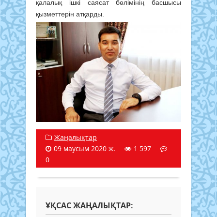
қалалық ішкі саясат бөлімінің басшысы
қызметтерін атқарды.
Жаңалықтар
09 маусым 2020 ж.
1 597
0
ҰҚСАС ЖАҢАЛЫҚТАР: