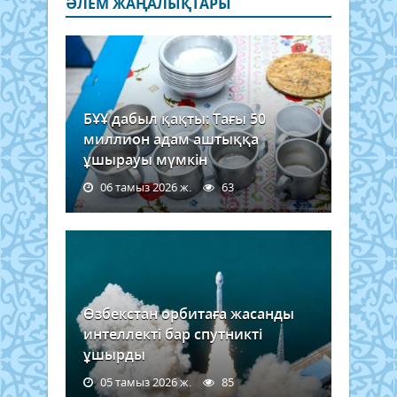
ӘЛЕМ ЖАҢАЛЫҚТАРЫ
БҰҰ дабыл қақты: Тағы 50
миллион адам аштыққа
ұшырауы мүмкін
06 тамыз 2026 ж.
63
Өзбекстан орбитаға жасанды
интеллекті бар спутникті
ұшырды
05 тамыз 2026 ж.
85