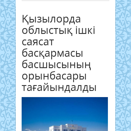
Қызылорда
облыстық ішкі
саясат
басқармасы
басшысының
орынбасары
тағайындалды