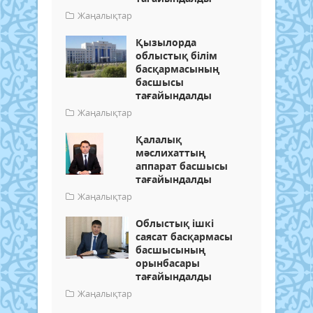
Жаңалықтар
Қызылорда
облыстық білім
басқармасының
басшысы
тағайындалды
Жаңалықтар
Қалалық
мәслихаттың
аппарат басшысы
тағайындалды
Жаңалықтар
Облыстық ішкі
саясат басқармасы
басшысының
орынбасары
тағайындалды
Жаңалықтар