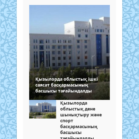
Қызылорда облыстық ішкі
саясат басқармасының
басшысы тағайындалды
Қызылорда
облыстық дене
шынықтыру және
спорт
басқармасының
басшысы
тағайындалды