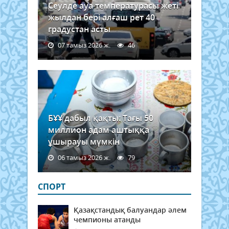
Сеулде ауа температурасы жеті
жылдан бері алғаш рет 40
градустан асты
07 тамыз 2026 ж.
46
БҰҰ дабыл қақты: Тағы 50
миллион адам аштыққа
ұшырауы мүмкін
06 тамыз 2026 ж.
79
СПОРТ
Қазақстандық балуандар әлем
чемпионы атанды