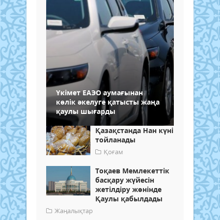
Үкімет ЕАЭО аумағынан
көлік әкелуге қатысты жаңа
қаулы шығарды
Қазақстанда Нан күні
тойланады
Қоғам
Тоқаев Мемлекеттік
басқару жүйесін
жетілдіру жөнінде
Қаулы қабылдады
Жаңалықтар