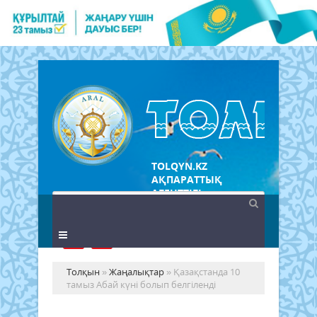
TOLQYN.KZ
АҚПАРАТТЫҚ
АГЕНТТІГІ
Толқын
»
Жаңалықтар
» Қазақстанда 10
тамыз Абай күні болып белгіленді