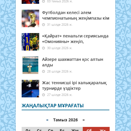
03 тамыз 2026 ж.
Футболдан келесі әлем
чемпионатының жеңімпазы кім
31 шілде 2026 ж.
«Қайрат» пенальти сериясында
«Омонияны» жеңіп,
30 шілде 2026 ж.
Айзере шахматтан қос алтын
алды
28 шілде 2026 ж.
Жас теннисші ірі халықаралық
турнирде үздіктер
27 шілде 2026 ж.
ЖАҢАЛЫҚТАР МҰРАҒАТЫ
«
Тамыз 2026 »
Дс
Сс
Ср
Бс
Жм
Сб
Жс