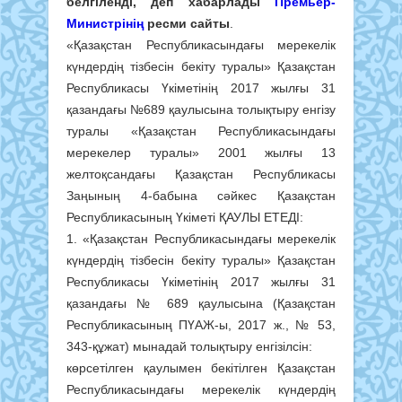
белгіленді, деп хабарлады
Премьер-
Министрінің
ресми сайты
.
«Қазақстан Республикасындағы мерекелік
күндердің тізбесін бекіту туралы» Қазақстан
Республикасы Үкіметінің 2017 жылғы 31
қазандағы №689 қаулысына толықтыру енгізу
туралы «Қазақстан Республикасындағы
мерекелер туралы» 2001 жылғы 13
желтоқсандағы Қазақстан Республикасы
Заңының 4-бабына сәйкес Қазақстан
Республикасының Үкіметі ҚАУЛЫ ЕТЕДІ:
1. «Қазақстан Республикасындағы мерекелік
күндердің тізбесін бекіту туралы» Қазақстан
Республикасы Үкіметінің 2017 жылғы 31
қазандағы № 689 қаулысына (Қазақстан
Республикасының ПҮАЖ-ы, 2017 ж., № 53,
343-құжат) мынадай толықтыру енгізілсін:
көрсетілген қаулымен бекітілген Қазақстан
Республикасындағы мерекелік күндердің