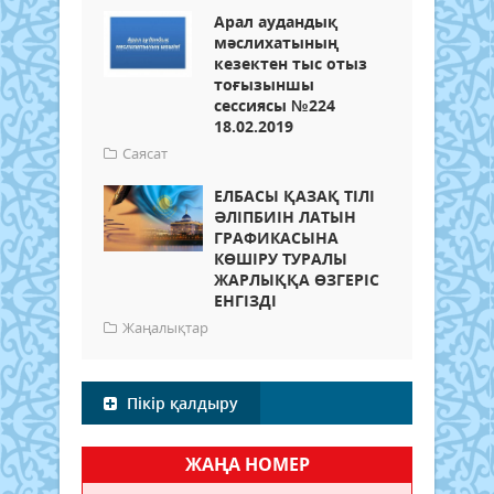
Арал аудандық
мәслихатының
кезектен тыс отыз
тоғызыншы
сессиясы №224
18.02.2019
Саясат
ЕЛБАСЫ ҚАЗАҚ ТІЛІ
ӘЛІПБИІН ЛАТЫН
ГРАФИКАСЫНА
КӨШІРУ ТУРАЛЫ
ЖАРЛЫҚҚА ӨЗГЕРІС
ЕНГІЗДІ
Жаңалықтар
Пікір қалдыру
ЖАҢА НОМЕР