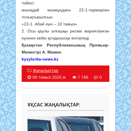
тізбесі:
мынадай мазмұндағы 22-1-тармақпен
толықтырылсын:
«22-1. Абай күні – 10 тамыз».
2. Осы қаулы алғашқы ресми жарияланған
күнінен кейін қолданысқа енгізіледі.
Қазақстан Республикасының Премьер-
Министрі А. Мамин
kyzylorda-news.kz
Жаңалықтар
06 тамыз 2020 ж.
1 186
0
ҰҚСАС ЖАҢАЛЫҚТАР: