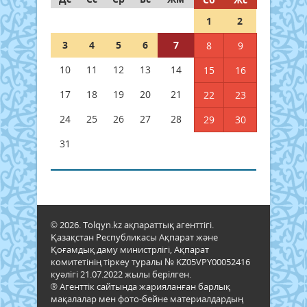
1
2
3
4
5
6
7
8
9
10
11
12
13
14
15
16
17
18
19
20
21
22
23
24
25
26
27
28
29
30
31
© 2026. Tolqyn.kz ақпараттық агенттігі.
Қазақстан Республикасы Ақпарат және
Қоғамдық даму министрлігі, Ақпарат
комитетінің тіркеу туралы № KZ05VPY00052416
куәлігі 21.07.2022 жылы берілген.
® Агенттік сайтында жарияланған барлық
мақалалар мен фото-бейне материалдардың