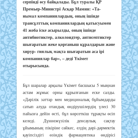
серпінді өсу байқалады. Бұл туралы ҚР
Премьер-Министрі Асқар Мамин: «Та-
нымал компаниялардың, оның ішінде
трансұлттық компаниялардың қатысуымен
41 жоба іске асырылды, оның ішінде
антибиотиктер, алколоидтер, антисептиктер
шығаратын жеке қорғаныш құралдарын және
хирур- гиялық мақта шығаратын аса ірі
компаниялар бар», – деді Үкімет
отырысында.
Бұл шаралар арқылы Үкімет басшысы 5 мыңнан
астам жұмыс орны құрылғанын еске салды.
«Дәрілік заттар мен медициналық бұйымдарды
сатып алуда отандық өндірушілердің үлесі 30
пайызға дейін өсті, бұл көрсеткіш тұрақты өсіп
келеді. Дүниежүзілік денсаулық сақтау
ұйымының пікіріне сәйкес, елдің дәрі-дәрмектік
қауіпсіздігі өзіндік фармацевтика өндірісі