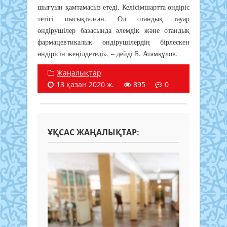
шығуын қамтамасыз етеді. Келісімшартта өндіріс
тетігі пысықталған. Ол отандық тауар
өндірушілер базасында әлемдік және отандық
фармацевтикалық өндірушілердің бірлескен
өндірісін жеңілдетеді», – дейді Б. Атамқұлов.
Жаңалықтар
13 қазан 2020 ж.
895
0
ҰҚСАС ЖАҢАЛЫҚТАР: