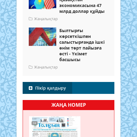
экономикасына 47
млрд доллар құйды
Жаңалықтар
Былтырғы
көрсеткішпен
салыстырғанда ішкі
өнім төрт пайызға
өсті - Үкімет
басшысы
Жаңалықтар
Пікір қалдыру
ЖАҢА НОМЕР