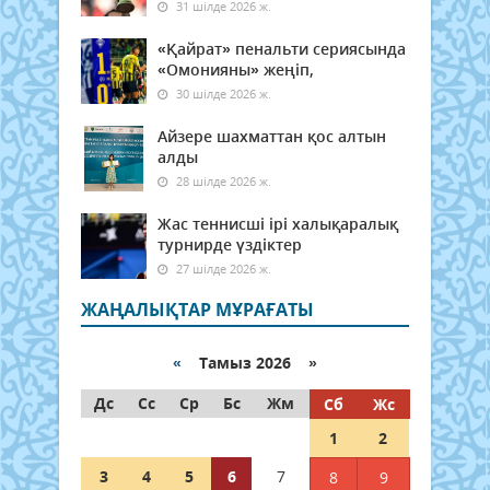
31 шілде 2026 ж.
«Қайрат» пенальти сериясында
«Омонияны» жеңіп,
30 шілде 2026 ж.
Айзере шахматтан қос алтын
алды
28 шілде 2026 ж.
Жас теннисші ірі халықаралық
турнирде үздіктер
27 шілде 2026 ж.
ЖАҢАЛЫҚТАР МҰРАҒАТЫ
«
Тамыз 2026 »
Дс
Сс
Ср
Бс
Жм
Сб
Жс
1
2
3
4
5
6
7
8
9