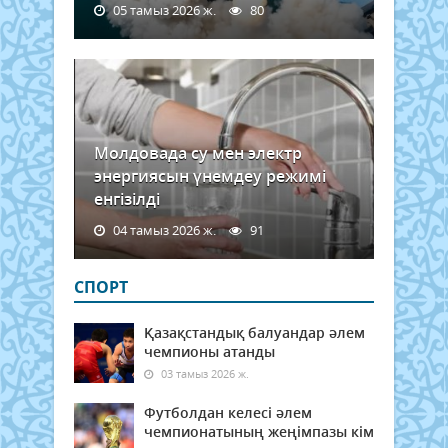
05 тамыз 2026 ж.
80
Молдовада су мен электр
энергиясын үнемдеу режимі
енгізілді
04 тамыз 2026 ж.
91
СПОРТ
Қазақстандық балуандар әлем
чемпионы атанды
03 тамыз 2026 ж.
Футболдан келесі әлем
чемпионатының жеңімпазы кім