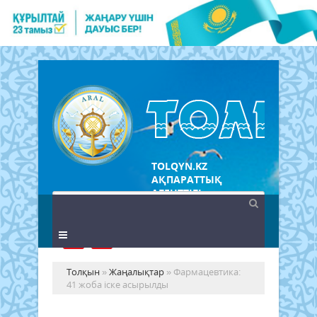
TOLQYN.KZ
АҚПАРАТТЫҚ
АГЕНТТІГІ
Толқын
»
Жаңалықтар
» Фармацевтика:
41 жоба іске асырылды