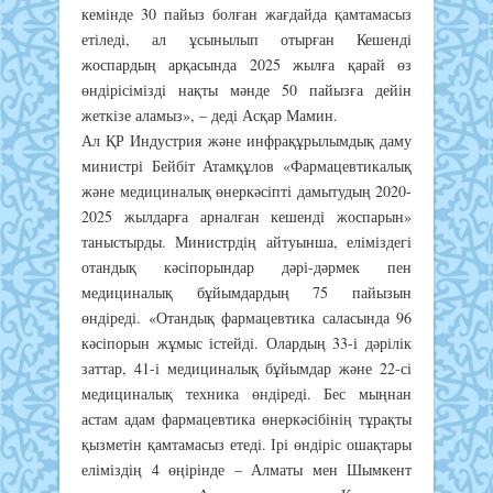
кемінде 30 пайыз болған жағдайда қамтамасыз
етіледі, ал ұсынылып отырған Кешенді
жоспардың арқасында 2025 жылға қарай өз
өндірісімізді нақты мәнде 50 пайызға дейін
жеткізе аламыз», – деді Асқар Мамин.
Ал ҚР Индустрия және инфрақұрылымдық даму
министрі Бейбіт Атамқұлов «Фармацевтикалық
және медициналық өнеркәсіпті дамытудың 2020-
2025 жылдарға арналған кешенді жоспарын»
таныстырды. Министрдің айтуынша, еліміздегі
отандық кәсіпорындар дәрі-дәрмек пен
медициналық бұйымдардың 75 пайызын
өндіреді. «Отандық фармацевтика саласында 96
кәсіпорын жұмыс істейді. Олардың 33-і дәрілік
заттар, 41-і медициналық бұйымдар және 22-сі
медициналық техника өндіреді. Бес мыңнан
астам адам фармацевтика өнеркәсібінің тұрақты
қызметін қамтамасыз етеді. Ірі өндіріс ошақтары
еліміздің 4 өңірінде – Алматы мен Шымкент