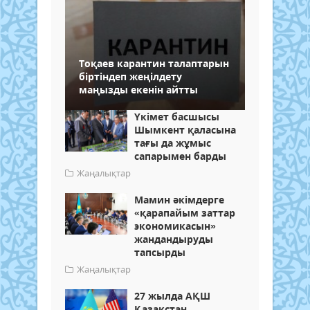
Тоқаев карантин талаптарын
біртіндеп жеңілдету
маңызды екенін айтты
Үкімет басшысы
Шымкент қаласына
тағы да жұмыс
сапарымен барды
Жаңалықтар
Мамин әкімдерге
«қарапайым заттар
экономикасын»
жандандыруды
тапсырды
Жаңалықтар
27 жылда АҚШ
Қазақстан