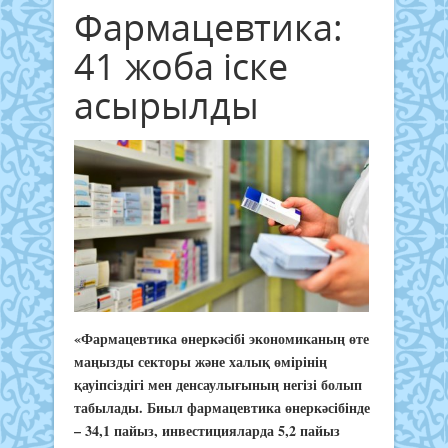
Фармацевтика:
41 жоба іске
асырылды
«Фармацевтика өнеркәсібі экономиканың өте
маңызды секторы және халық өмірінің
қауіпсіздігі мен денсаулығының негізі болып
табылады. Биыл фармацевтика өнеркәсібінде
– 34,1 пайыз, инвестицияларда 5,2 пайыз