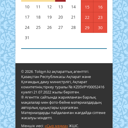
10
11
12
13
14
15
16
17
18
19
20
21
22
23
24
25
26
27
28
29
30
31
© 2026. Tolqyn.kz ақпараттық агенттігі.
Қазақстан Республикасы Ақпарат және
Қоғамдық даму министрлігі, Ақпарат
комитетінің тіркеу туралы № KZ05VPY00052416
куәлігі 21.07.2022 жылы берілген.
® Агенттік сайтында жарияланған барлық
мақалалар мен фото-бейне материалдардың
авторлық құқықтары қорғалған.
Материалдарды пайдаланған жағдайда сілтеме
жасалуы міндетті.
Меншік иесі:
«Сыр медиа»
ЖШС.