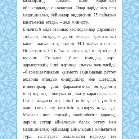
қалаларында, Алматы және Қарағанды
облыстарында орналасқан. Олар дәрідәрмек пен
медициналық бұйымдар өндірісінің 75 пайызын
қамтамасыз етеді», – деді министр.
Биылғы 8 айда отандық кәсіпорындар фармацев-
тикалық өнімдерге деген жоғары қажеттілікті
қамта- масыз етіп, өндіріс 34,1 пайызға өскен.
Инвестиция 5,2 пайызға артып, 4,1 млрд теңгені
құраған. Сонымен бірге отандық дәрі-
дәрмектердің ішкі нарыққа шығуы жеңілдейді.
«Фармацевтикалық қызметті заңнамалық реттеу
аясында отандық өндірушілер мен шетелдік
инвесторлар үшін фармацевтика өнімдерінің
ішкі нарыққа шығуын оңайлату қарастырылған.
Сатып алудағы жергілікті өнім үлесін ұлғайту
және сатып алу мерзімін қысқарту көзделеді.
Мысалы, шет елдердің тәжірибесіне қарасақ,
дәрілік заттар айналысын бөлек реттеу мен
медициналық бұйымдар айналысына қойылатын
түрлі талаптарға байланысты нарыққа тез