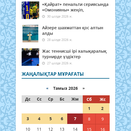
«Қайрат» пенальти сериясында
«Омонияны» жеңіп,
30 шілде 2026 ж.
Айзере шахматтан қос алтын
алды
28 шілде 2026 ж.
Жас теннисші ірі халықаралық
турнирде үздіктер
27 шілде 2026 ж.
ЖАҢАЛЫҚТАР МҰРАҒАТЫ
«
Тамыз 2026 »
Дс
Сс
Ср
Бс
Жм
Сб
Жс
1
2
3
4
5
6
7
8
9
10
11
12
13
14
15
16