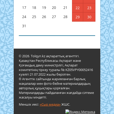
17
18
19
20
21
22
23
24
25
26
27
28
29
30
31
© 2026. Tolqyn.kz ақпараттық агенттігі.
Қазақстан Республикасы Ақпарат және
Қоғамдық даму министрлігі, Ақпарат
комитетінің тіркеу туралы № KZ05VPY00052416
куәлігі 21.07.2022 жылы берілген.
® Агенттік сайтында жарияланған барлық
мақалалар мен фото-бейне материалдардың
авторлық құқықтары қорғалған.
Материалдарды пайдаланған жағдайда сілтеме
жасалуы міндетті.
Меншік иесі:
«Сыр медиа»
ЖШС.