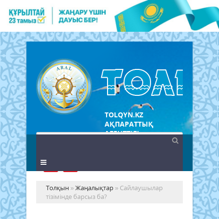
TOLQYN.KZ
АҚПАРАТТЫҚ
АГЕНТТІГІ
Толқын
»
Жаңалықтар
» Сайлаушылар
тізімінде барсыз ба?