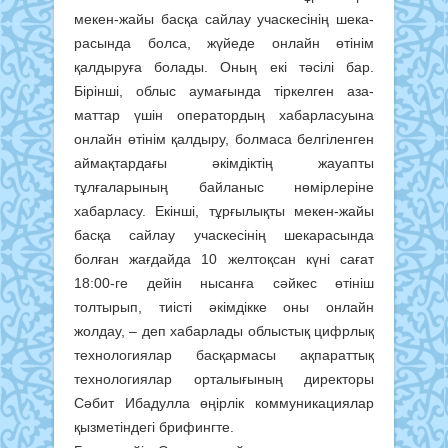
мекен-жайы бас­қа сайлау учаскесінің шека­
ра­сында болса, жүйеде онлайн өтінім
қалдыруға болады. Оның екі тәсілі бар.
Бірінші, облыс аумағында тіркелген аза­­
маттар үшін оператордың хабарласуына
онлайн өтінім қалдыру, болмаса белгіленген
аймақтардағы әкімдіктің жауапты
тұлғаларының байланыс нө­мірлеріне
хабарласу. Екінші, тұр­ғылықты мекен-жайы
басқа сайлау учас­кесінің шекарасында
болған жағ­дайда 10 желтоқсан күні сағат
18:00-ге дейін нысанға сәйкес өтініш
толтырып, тиісті әкімдікке оны онлайн
жолдау, – деп хабарлады облыстық цифр­­лық
технологиялар басқармасы ақ­параттық
технологиялар орта­лы­ғының директоры
Сәбит Ибадулла өңірлік ком­му­никациялар
қыз­метіндегі брифингте.