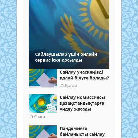
Сайлаушылар үшін онлайн
сервис іске қосылды
Сайлау учаскеңізді
қалай білуге болады?
Қоғам
Сайлау комиссиясы
қазақстандықтарға
үндеу жасады
Саясат
Пандемияға
байланысты сайлау