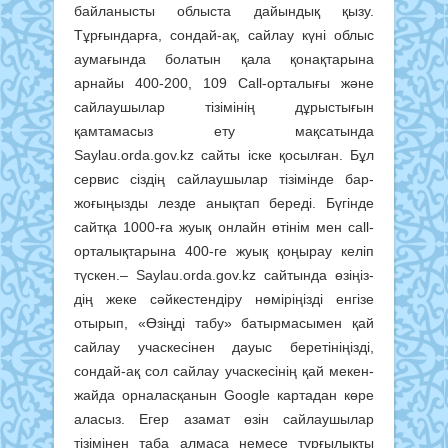
байланысты облыста дайындық қызу.
Тұрғындарға, сондай-ақ, сайлау күні облыс
аумағында болатын қала қонақтарына
арнайы 400-200, 109 Call-орталығы және
сайлаушылар тізімінің дұрыстығын
қамтамасыз ету мақсатында
Saylau.orda.gov.kz сайты іске қосылған. Бұл
сервис сіздің сайлаушылар тізімінде бар-
жоғыңызды лезде анықтап береді. Бүгінде
сайтқа 1000-ға жуық онлайн өтінім мен сall-
орталықтарына 400-ге жуық қоңырау келіп
түскен.– Saylau.orda.gov.kz сайтында өзіңіз­
дің жеке сәйкестендіру нө­мі­ріңізді енгізе
отырып, «Өзіңді табу» батырмасымен қай
сайлау учаскесінен дауыс беретініңізді,
сондай-ақ сол сайлау учаскесінің қай мекен-
жайда орналасқанын Google картадан көре
аласыз. Егер азамат өзін сайлаушылар
тізімінен таба алмаса немесе тұр­ғылықты