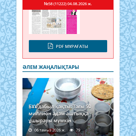
№58 (11222)
04.08.2026 ж.
PDF МҰРАҒАТЫ
ӘЛЕМ ЖАҢАЛЫҚТАРЫ
БҰҰ дабыл қақты: Тағы 50
миллион адам аштыққа
ұшырауы мүмкін
06 тамыз 2026 ж.
79