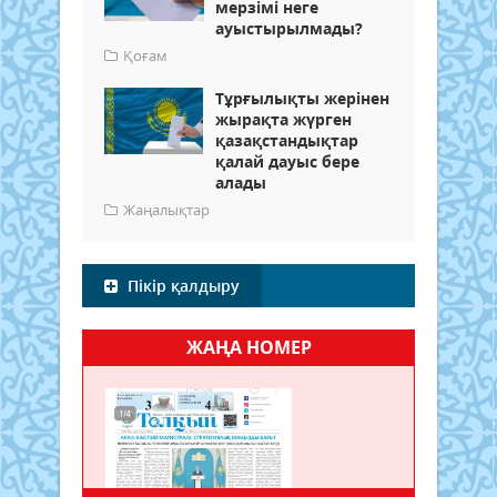
мерзімі неге
ауыстырылмады?
Қоғам
Тұрғылықты жерінен
жырақта жүрген
қазақстандықтар
қалай дауыс бере
алады
Жаңалықтар
Пікір қалдыру
ЖАҢА НОМЕР