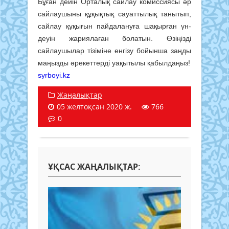
Бұған дейін Орталық сайлау комиссиясы әр
сайлаушыны құқықтық сауаттылық танытып,
сайлау құ­қығын пайдалануға шақырған үн­
деуін жариялаған болатын. Өзіңізді
сайлаушылар тізіміне енгізу бойынша заңды
маңызды әрекеттерді уақытылы қабылдаңыз!
syrboyi.kz
Жаңалықтар
05 желтоқсан 2020 ж.
766
0
ҰҚСАС ЖАҢАЛЫҚТАР: