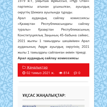
1979 ж.т., уақытша жұмыссыз, «Нұр Отан»
партиясы атынан ұсынылған, ауылдық
округтің Шижаға ауылында тұрады.
Арал аудандық сайлау комиссиясы
«Қазақстан Республикасындағы сайлау
туралы» Қазақстан Республикасының
Конституциялық Заңының 45-бабына сәйкес,
2021 жылғы 1 тамыздағы шешімімен Арал
ауданының Аққұм ауылдық округінің 2021
жылы 1 тамыздағы сайланған әкімін тіркеді.
Арал аудандық сайлау комиссиясы
Жаңалықтар
02 тамыз 2021 ж.
814
0
ҰҚСАС ЖАҢАЛЫҚТАР: