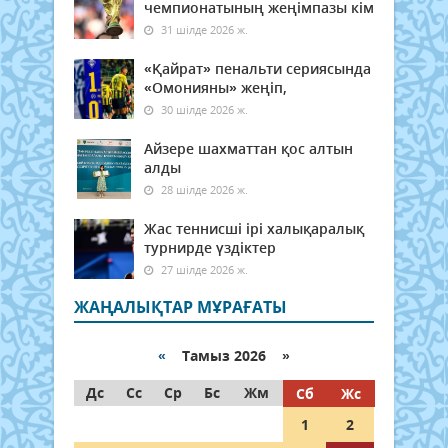
чемпионатының жеңімпазы кім
31 шілде 2026 ж.
«Қайрат» пенальти сериясында
«Омонияны» жеңіп,
30 шілде 2026 ж.
Айзере шахматтан қос алтын
алды
28 шілде 2026 ж.
Жас теннисші ірі халықаралық
турнирде үздіктер
27 шілде 2026 ж.
ЖАҢАЛЫҚТАР МҰРАҒАТЫ
«
Тамыз 2026 »
Дс
Сс
Ср
Бс
Жм
Сб
Жс
1
2