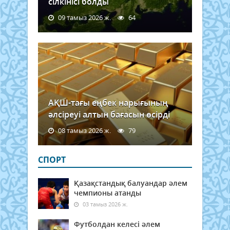
сілкінісі болды
09 тамыз 2026 ж.
64
АҚШ-тағы еңбек нарығының
әлсіреуі алтын бағасын өсірді
08 тамыз 2026 ж.
79
СПОРТ
Қазақстандық балуандар әлем
чемпионы атанды
03 тамыз 2026 ж.
Футболдан келесі әлем