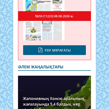
№59 (11223)
08.08.2026 ж.
PDF МҰРАҒАТЫ
ӘЛЕМ ЖАҢАЛЫҚТАРЫ
Жапонияның Хонсю аралының
жағалауында 5,4 балдық жер