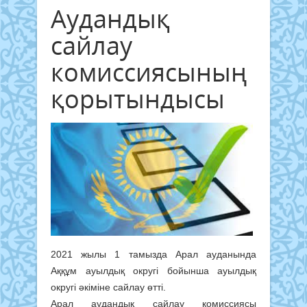
Аудандық
сайлау
комиссиясының
қорытындысы
2021 жылы 1 тамызда Арал ауданында
Аққұм ауылдық округі бойынша ауылдық
округі әкіміне сайлау өтті.
Арал аудандық сайлау комиссиясы