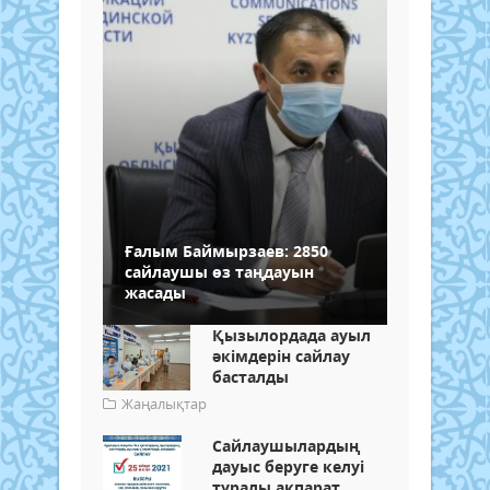
Ғалым Баймырзаев: 2850
сайлаушы өз таңдауын
жасады
Қызылордада ауыл
әкімдерін сайлау
басталды
Жаңалықтар
Сайлаушылардың
дауыс беруге келуі
туралы ақпарат