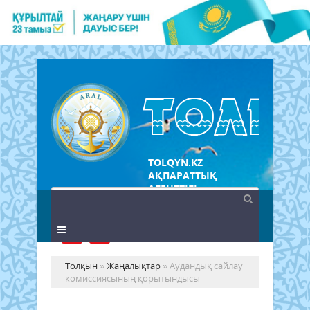
TOLQYN.KZ
АҚПАРАТТЫҚ
АГЕНТТІГІ
Толқын
»
Жаңалықтар
» Аудандық сайлау
комиссиясының қорытындысы