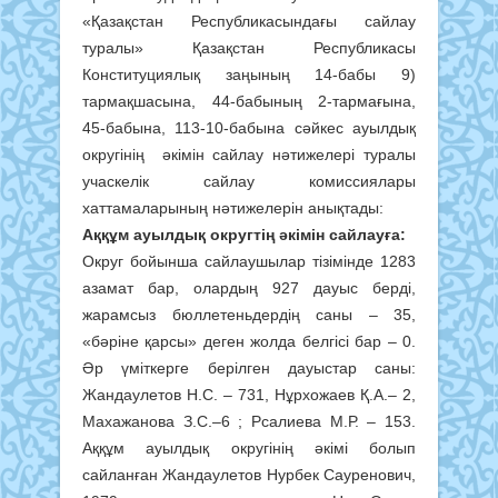
«Қазақстан Республикасындағы сайлау
туралы» Қазақстан Республикасы
Конституциялық заңының 14-бабы 9)
тармақшасына, 44-бабының 2-тармағына,
45-бабына, 113-10-бабына сәйкес ауылдық
округінің әкімін сайлау нәтижелері туралы
учаскелік сайлау комиссиялары
хаттамаларының нәтижелерін анықтады:
Аққұм ауылдық округтің әкімін сайлауға:
Округ бойынша сайлаушылар тізімінде 1283
азамат бар, олардың 927 дауыс берді,
жарамсыз бюллетеньдердің саны – 35,
«бәріне қарсы» деген жолда белгісі бар – 0.
Әр үміткерге берілген дауыстар саны:
Жандаулетов Н.С. – 731, Нұрхожаев Қ.А.– 2,
Махажанова З.С.–6 ; Рсалиева М.Р. – 153.
Аққұм ауылдық округінің әкімі болып
сайланған Жандаулетов Нурбек Сауренович,