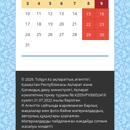
3
4
5
6
7
8
9
10
11
12
13
14
15
16
17
18
19
20
21
22
23
24
25
26
27
28
29
30
31
© 2026. Tolqyn.kz ақпараттық агенттігі.
Қазақстан Республикасы Ақпарат және
Қоғамдық даму министрлігі, Ақпарат
комитетінің тіркеу туралы № KZ05VPY00052416
куәлігі 21.07.2022 жылы берілген.
® Агенттік сайтында жарияланған барлық
мақалалар мен фото-бейне материалдардың
авторлық құқықтары қорғалған.
Материалдарды пайдаланған жағдайда сілтеме
жасалуы міндетті.