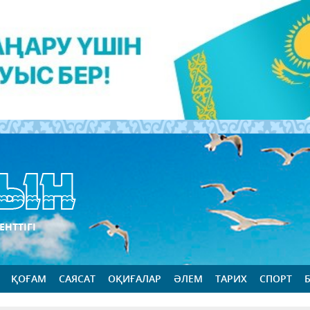
ЕНТТІГІ
ҚОҒАМ
САЯСАТ
ОҚИҒАЛАР
ӘЛЕМ
ТАРИХ
СПОРТ