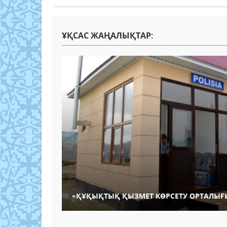
ҰҚСАС ЖАҢАЛЫҚТАР:
«ҚҰҚЫҚТЫҚ ҚЫЗМЕТ КӨРСЕТУ ОРТАЛЫ