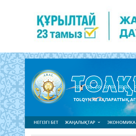
TOLQYN.KZ АҚПАРАТТЫҚ АГ
НЕГІЗГІ БЕТ
ЖАҢАЛЫҚТАР
ЭКОНОМИКА