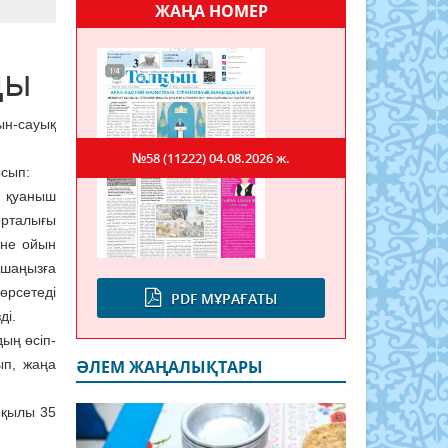
ЖАҢА НОМЕР
ды
ын-сауық
№58 (11222)
04.08.2026 ж.
ысып:
а қуаныш
рталығы
әне ойын
ршаңызға
өрсетеді
PDF МҰРАҒАТЫ
ді.
дың өсіп-
ып, жаңа
ӘЛЕМ ЖАҢАЛЫҚТАРЫ
рқылы 35