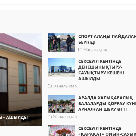
СПОРТ АЛАҢЫ ПАЙДАЛА
БЕРІЛДІ
Жаңалықтар
СЕКСЕУІЛ КЕНТІНДЕ
ДЕНЕШЫНЫҚТЫРУ-
САУЫҚТЫРУ КЕШЕНІ
АШЫЛДЫ
Жаңалықтар
АРАЛДА ХАЛЫҚАРАЛЫҚ
БАЛАЛАРДЫ ҚОРҒАУ КҮН
АРНАЛҒАН ШЕРУ ӨТТІ
Жаңалықтар
ҒЫ» АШЫЛДЫ
СЕКСЕУІЛ КЕНТІНДЕ
«ҚАРАҚАТ» ОЙЫН-САУЫ