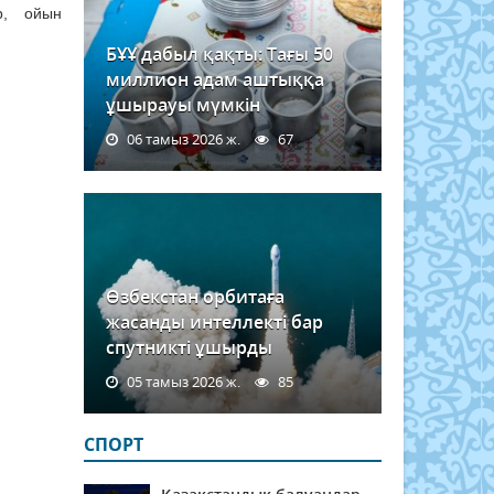
ер, ойын
БҰҰ дабыл қақты: Тағы 50
миллион адам аштыққа
ұшырауы мүмкін
06 тамыз 2026 ж.
67
Өзбекстан орбитаға
жасанды интеллекті бар
спутникті ұшырды
05 тамыз 2026 ж.
85
СПОРТ