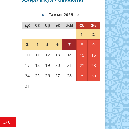
ЖАҢАЛЫҚТАР МҰРАҒАТЫ
«
Тамыз 2026 »
Дс
Сс
Ср
Бс
Жм
Сб
Жс
1
2
3
4
5
6
7
8
9
10
11
12
13
14
15
16
17
18
19
20
21
22
23
24
25
26
27
28
29
30
31
0