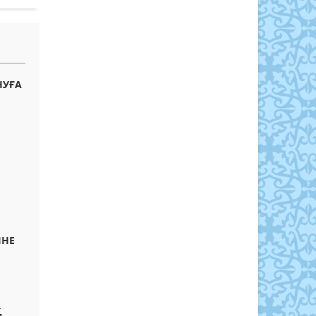
НУҒА
ІНЕ
Қ