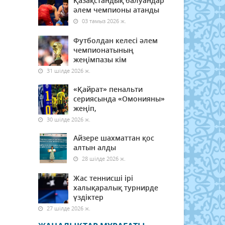
Қазақстандық балуандар
әлем чемпионы атанды
03 тамыз 2026 ж.
Футболдан келесі әлем
чемпионатының
жеңімпазы кім
31 шілде 2026 ж.
«Қайрат» пенальти
сериясында «Омонияны»
жеңіп,
30 шілде 2026 ж.
Айзере шахматтан қос
алтын алды
28 шілде 2026 ж.
Жас теннисші ірі
халықаралық турнирде
үздіктер
27 шілде 2026 ж.