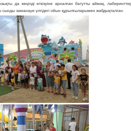
ықты да көңілді өткізуіне арналған батутты аймақ, лабиринтт
ш сынды заманауи үлгідегі ойын құрылғыларымен жабдықталған.