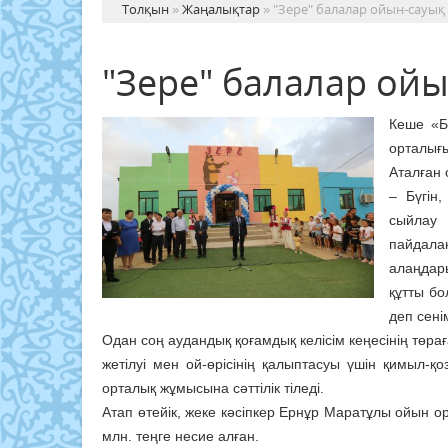
Толқын
»
Жаңалықтар
» "Зере" балалар ойын-сауы
"Зере" балалар ой
Кеше «Б
орталығ
Аталған 
– Бүгін,
сыйлау 
пайдала
алаңдар
құтты бо
деп сенім
Одан соң аудандық қоғамдық келісім кеңесінің төра
жетілуі мен ой-өрісінің қалыптасуы үшін қимыл-
орталық жұмысына сәттілік тіледі.
Атап өтейік, жеке кәсіпкер Ернұр Маратұлы ойын 
млн. теңге несие алған.