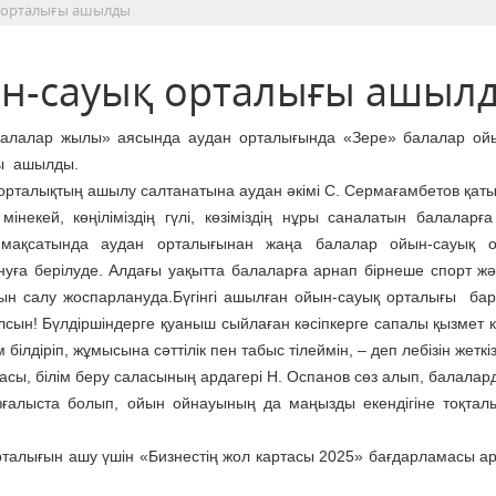
қ орталығы ашылды
ын-сауық орталығы ашыл
алалар жылы» аясында аудан орталығында «Зере» балалар ой
ы ашылды.
орталықтың ашылу салтанатына аудан әкімі С. Сермағамбетов қат
 мінекей, көңіліміздің гүлі, көзіміздің нұры саналатын балаларғ
мақсатында аудан орталығынан жаңа балалар ойын-сауық о
нуға берілуде. Алдағы уақытта балаларға арнап бірнеше спорт ж
ын салу жоспарлануда.Бүгінгі ашылған ойын-сауық орталығы ба
лсын! Бүлдіршіндерге қуаныш сыйлаған кәсіпкерге сапалы қызмет к
 білдіріп, жұмысына сәттілік пен табыс тілеймін, – деп лебізін жеткіз
ғасы, білім беру саласының ардагері Н. Оспанов сөз алып, балалар
қозғалыста болып, ойын ойнауының да маңызды екендігіне тоқтал
орталығын ашу үшін «Бизнестің жол картасы 2025» бағдарламасы а