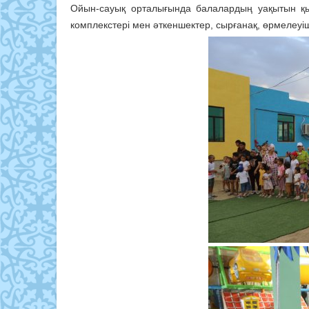
Ойын-сауық орталығында балалардың уақытын қыз
комплекстері мен әткеншектер, сырғанақ, өрмелеуі