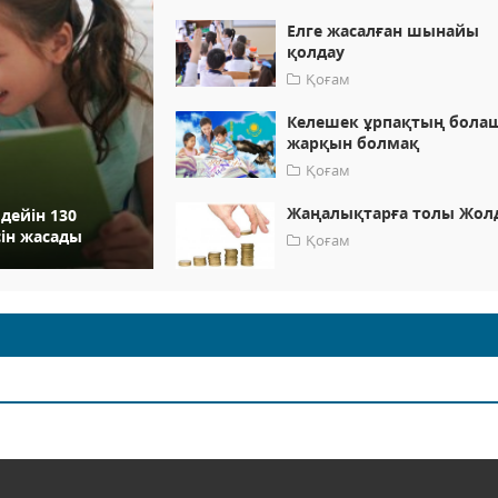
Елге жасалған шынайы
қолдау
Қоғам
Келешек ұрпақтың бола
жарқын болмақ
Қоғам
Жаңалықтарға толы Жол
дейін 130
ін жасады
Қоғам