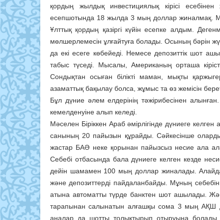
қордың жылдық инвестициялық кірісі есебінен
есепшотында 18 жылда 3 мың доллар жиналмақ. М
Ұлттық қордың қазіргі күйін есепке алдым. Деген
мөлшерлемесін ұлғайтуға болады. Осының бәрін жүзег
да екі есеге көбейеді. Немесе депозиттік шот аш
табыс түседі. Мысалы, Американың орташа кірістіл
Сондықтан осыған білікті маман, мықты қаржыге
азаматтық бақылау болса, жұмыс та өз жемісін берет
Бұл дүние әлем елдерінің тәжірибесінен алынға
кемелденуіне алып келеді.
Мәселен Біріккен Араб әмірлігінде дүниеге келген
санының 20 пайызын құрайды. Сәйкесінше олард
жастар БАӘ неке қорынан пайызсыз несие ала ал
Себебі отбасында бала дүниеге келген кезде нес
дейін шамамен 100 мың доллар жиналады. Алайда
және депозиттерді пайдаланбайды. Мұның себебін өз 
атына автоматты түрде банктен шот ашылады. Жә
тарапынан салынатын алғашқы сома 3 мың АҚШ д
аналар да шотты толықтырып отыруына болады. 