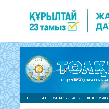
TOLQYN.KZ АҚПАРАТТЫҚ АГ
НЕГІЗГІ БЕТ
ЖАҢАЛЫҚТАР
ЭКОНОМИКА