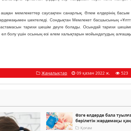
 ашқан мемлекеттер саусақпен санарлық. Әлем елдерінің басым к
ы жәрдемақымен шектеледі. Сондықтан Мемлекет басшысының «Ұлтт
 бастамасын тарихи шешім деуге болады. Осындай тарихи шешім
ел ел болу үшін осының өзі әлем халықтарын мойындатудың алғашқ
Жаңалықтар
09 қазан 2022 ж.
523
Өзге елдерде бала туылғ
берілетін жәрдемақы қа
Қоғам