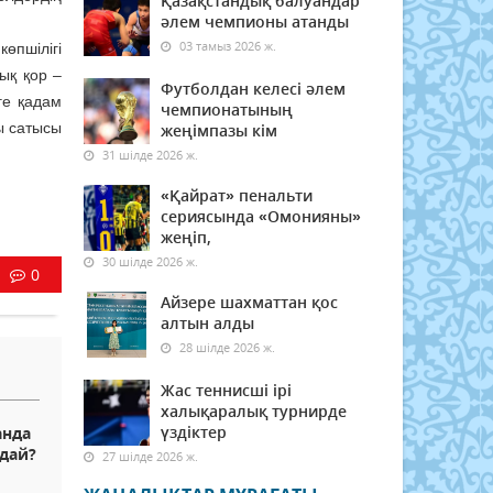
Қазақстандық балуандар
әлем чемпионы атанды
03 тамыз 2026 ж.
өпшілігі
ық қор –
Футболдан келесі әлем
ге қадам
чемпионатының
ы сатысы
жеңімпазы кім
31 шілде 2026 ж.
«Қайрат» пенальти
сериясында «Омонияны»
жеңіп,
30 шілде 2026 ж.
0
Айзере шахматтан қос
алтын алды
28 шілде 2026 ж.
Жас теннисші ірі
халықаралық турнирде
үздіктер
анда
ндай?
27 шілде 2026 ж.