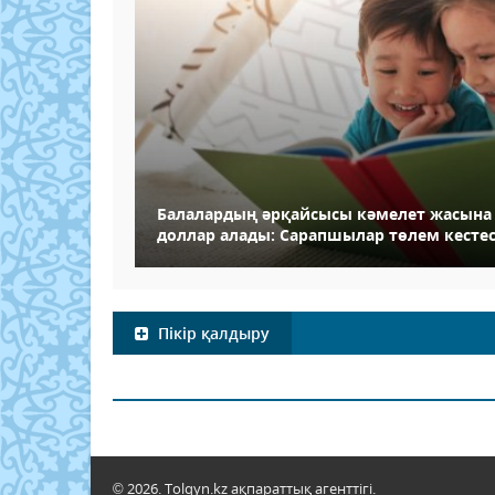
Балалардың әрқайсысы кәмелет жасына 
доллар алады: Сарапшылар төлем кестес
Пікір қалдыру
© 2026. Tolqyn.kz ақпараттық агенттігі.