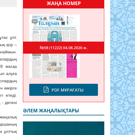
ЖАҢА НОМЕР
тас ұлт.
ық қор –
№58 (11222)
04.08.2026 ж.
анаймын.
алардың
8 жасқа
ып алуға
 олардың
н өмірге
PDF МҰРАҒАТЫ
т етеді.
- дегені
ӘЛЕМ ЖАҢАЛЫҚТАРЫ
 жаңалық
баршаның
к ұлттық