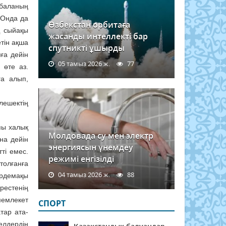
 баланың
 Онда да
Өзбекстан орбитаға
қ сыйақы
жасанды интеллекті бар
етін ақша
спутникті ұшырды
ға дейін
05 тамыз 2026 ж.
77
 өте аз.
ға алып,
лешектің
пы халық
Молдовада су мен электр
на дейін
энергиясын үнемдеу
ті емес.
режимі енгізілді
толғанға
04 тамыз 2026 ж.
88
әрдемақы
әрестенің
мемлекет
СПОРТ
тар ата-
елдердің