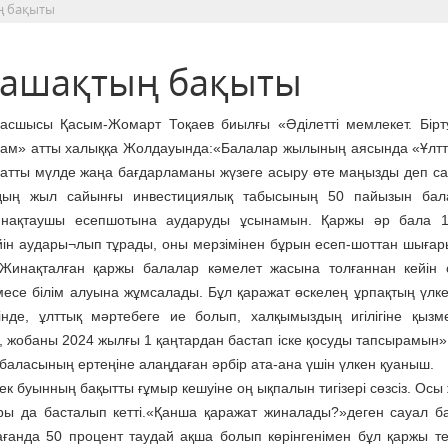
ң бақыты
лашақтың бақыты
асшысы Қасым-Жомарт Тоқаев биылғы «Әділетті мемлекет. Біртұ
оғам» атты халыққа Жолдауында:«Балалар жылының аясында «Ұлтт
 атты мүлде жаңа бағдарламаны жүзеге асыру өте маңызды деп с
рдың жыл сайынғы инвестициялық табысының 50 пайызын бал
инақтаушы есепшотына аударуды ұсынамын. Қаржы әр бала 1
йін аудары¬лып тұрады, оны мерзімінен бұрын есеп-шоттан шығар
Жинақталған қаржы балалар кәмелет жасына толғаннан кейін
есе білім алуына жұмсалады. Бұл қаражат өскелең ұрпақтың үлке
нде, ұлттық мәртебеге ие болып, халқымыздың игілігіне қызме
, жобаны 2024 жылғы 1 қаңтардан бастап іске қосуды тапсырамын», 
баласының ертеңіне алаңдаған әрбір ата-ана үшін үлкен қуаныш.
 буынның бақытты ғұмыр кешуіне оң ықпалын тигізері сөзсіз. Осы
ары да басталып кетті.«Қанша қаражат жиналады?»деген сауал 
рағанда 50 процент таудай ақша болып көрінгенімен бұл қаржы те