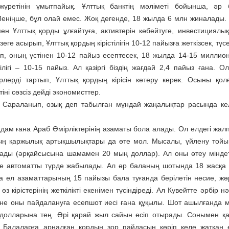
 жүретінін ұмытпайық. Ұлттық банктің мәліметі бойынша, әр
еніңше, бұл олай емес. Жоқ дегенде, 18 жылда 6 млн жиналады.
мен Ұлттық қорды ұлғайтуға, активтерін көбейтуге, инвестициялы
е асырып, Ұлттық қордың кірістілігін 10-12 пайызға жеткізсек, түс
ып, оның үстінен 10-12 пайыз есептесек, 18 жылда 14-15 миллион
ігі – 10-15 пайыз. Ал қазіргі біздің жағдай 2,4 пайыз ғана. Ол
рлерді тартып, Ұлттық қордың кірісін көтеру керек. Осыны қол
іні сөзсіз дейді экономисттер.
н. Сараланып, озық деп табылған мұндай жаңалықтар расында ке
 адам ғана Араб Әмірліктерінің азаматы бола алады. Ол елдегі жал
ың қаржылық артықшылықтары да өте мол. Мысалы, үйлену тойы
ады (әрқайсысына шамамен 20 мың доллар). Ал оны өтеу міндет
ие автоматты түрде жабылады. Ал әр баланың шотында 18 жасқа 
 ел азаматтарының 15 пайызы бала туғанда берілетін несие, ж
кірістерінің жеткілікті екенімен түсіндіреді. Ал Кувейтте әрбір н
не оны пайдалануға есепшот иесі ғана құқылы. Шот ашылғанда 
олларына тең. Әрі қарай жыл сайын өсіп отырады. Сонымен қа
Балаларға арналған қордың зор пайдасын көріп келе жатқан 