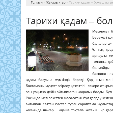
Толқын
»
Жаңалықтар
» Тарихи қадам – болашақты
Тарихи қадам – бо
Мемлекет б
Берекелі қ
балаларға»
Ұлттық қо
арнаулы ж
толғанға де
болмайды. 
баспана нем
қадам басуына мүмкіндік береді. Қор, шын мәні
Бастаманы мұқият әзірлеу қажеттігін ескере отырып
осы уақытқа дейін айтылмаған жаңалық болды. Бұл 
Расында мемлекеттен жасалатын бұл қолдау келешек
айтылған сәттен бастап түрлі сараптама жұмыст
көкейінде шығар. Ендеше тоқтала кетейік. Бір қа