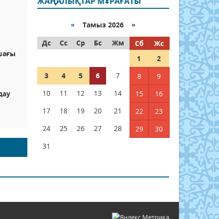
ЖАҢАЛЫҚТАР МҰРАҒАТЫ
«
Тамыз 2026 »
Дс
Сс
Ср
Бс
Жм
Сб
Жс
шағы
1
2
3
4
5
6
7
8
9
10
11
12
13
14
дау
15
16
17
18
19
20
21
22
23
24
25
26
27
28
29
30
31