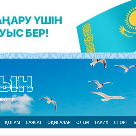
ЕНТТІГІ
ҚОҒАМ
САЯСАТ
ОҚИҒАЛАР
ӘЛЕМ
ТАРИХ
СПОРТ