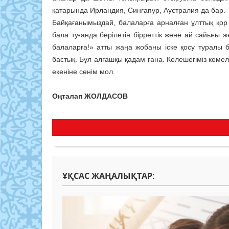
қатарында Ирландия, Сингапур, Аустралия да бар.
Байқағанымыздай, балаларға арналған ұлттық қор
бала туғанда берілетін бірреттік және ай сайығ
балаларға!» атты жаңа жобаны іске қосу туралы
бастық. Бұл алғашқы қадам ғана. Келешегіміз кем
екеніне сенім мол.
Оңталап ЖОЛДАСОВ
ҰҚСАС ЖАҢАЛЫҚТАР: