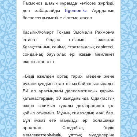
Рахмонов шағын құрамда келіссөз жүргізді,
деп хабарлайды
Egemen.kz
Ақорданың
баспасөз қызметіне сілтеме жасап.
Қасым-Жомарт Тоқаев Эмомали Рахмонға
ілтипат білдіре отырып, Тәжікстан
Қазақстанның сенімді стратегиялық серіктесі,
сондай-ақ бауырлас әрі жақын мемлекет
екенін атап өтті.
«Бізді ежелден ортақ тарих, мәдени және
рухани құндылықтар тығыз байланыстырады.
Екі ел арасындағы дипломатиялық қарым-
қатынастардың 30 жылдығында Одақтастық
өзара іс-қимыл туралы декларацияға қол
қойып отырмыз. Мұның символдық мәні бар.
Бұл құжат өте маңызды әрі болашаққа
арналған. Сондай-ақ біздің
мемлекеттеріміздің ұлттық мүдделеріне