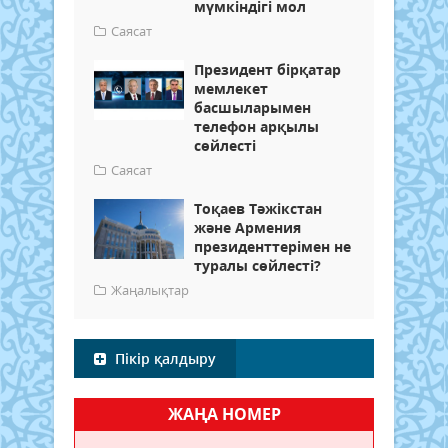
мүмкіндігі мол
Саясат
Президент бірқатар
мемлекет
басшыларымен
телефон арқылы
сөйлесті
Саясат
Тоқаев Тәжікстан
және Армения
президенттерімен не
туралы сөйлесті?
Жаңалықтар
Пікір қалдыру
ЖАҢА НОМЕР