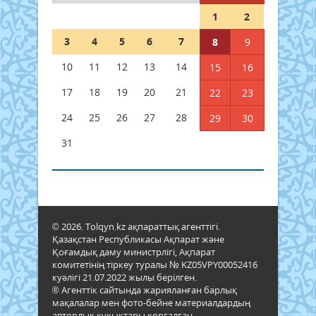
1
2
3
4
5
6
7
8
9
10
11
12
13
14
15
16
17
18
19
20
21
22
23
24
25
26
27
28
29
30
31
© 2026. Tolqyn.kz ақпараттық агенттігі.
Қазақстан Республикасы Ақпарат және
Қоғамдық даму министрлігі, Ақпарат
комитетінің тіркеу туралы № KZ05VPY00052416
куәлігі 21.07.2022 жылы берілген.
® Агенттік сайтында жарияланған барлық
мақалалар мен фото-бейне материалдардың
авторлық құқықтары қорғалған.