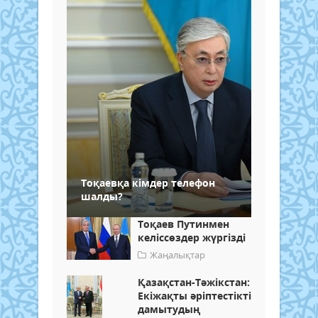
Тоқаевқа кімдер телефон
шалды?
Тоқаев Путинмен
келіссөздер жүргізді
Жаңалықтар
Қазақстан-Тәжікстан:
Екіжақты әріптестікті
дамытудың