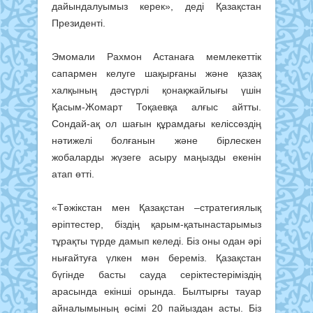
дайындалуымыз керек», деді Қазақстан
Президенті.
Эмомали Рахмон Астанаға мемлекеттік
сапармен келуге шақырғаны және қазақ
халқының дәстүрлі қонақжайлығы үшін
Қасым-Жомарт Тоқаевқа алғыс айтты.
Сондай-ақ ол шағын құрамдағы келіссөздің
нәтижелі болғанын және бірлескен
жобаларды жүзеге асыру маңызды екенін
атап өтті.
«Тәжікстан мен Қазақстан –стратегиялық
әріптестер, біздің қарым-қатынастарымыз
тұрақты түрде дамып келеді. Біз оны одан әрі
нығайтуға үлкен мән береміз. Қазақстан
бүгінде басты сауда серіктестеріміздің
арасында екінші орында. Былтырғы тауар
айналымының өсімі 20 пайыздан асты. Біз