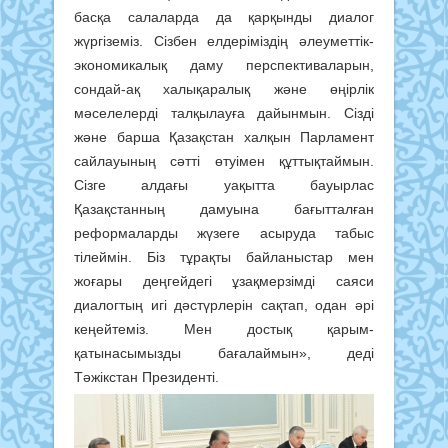
басқа салаларда да қарқынды диалог
жүргіземіз. Сізбен елдеріміздің әлеуметтік-
экономикалық даму перспективаларын,
сондай-ақ халықаралық және өңірлік
мәселелерді талқылауға дайынмын. Сізді
және барша Қазақстан халқын Парламент
сайлауының сәтті өтуімен құттықтаймын.
Сізге алдағы уақытта бауырлас
Қазақстанның дамуына бағытталған
реформаларды жүзеге асыруда табыс
тілеймін. Біз тұрақты байланыстар мен
жоғары деңгейдегі ұзақмерзімді саяси
диалогтың игі дәстүрлерін сақтап, одан әрі
кеңейтеміз. Мен достық қарым-
қатынасымызды бағалаймын», деді
Тәжікстан Президенті.