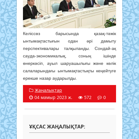
Келіссөз барысында қазақ-тәжік
ынтымақтастығын одан әрі дамыту
перспективалары талқыланды. Сондай-ақ
сауда-экономикалық, соның ішінде
өнеркәсіп, ауыл шаруашылығы және көлік
салаларындағы ынтымақтастықты кеңейтуге
ерекше назар аударылды.
Жаңалықтар
04 мамыр 2023 ж.
572
0
ҰҚСАС ЖАҢАЛЫҚТАР: