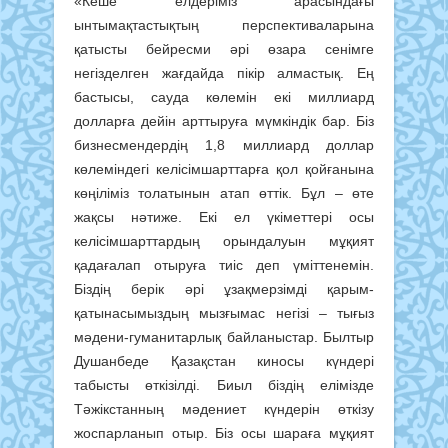
«Кеше елдеріміз арасындағы
ынтымақтастықтың перспективаларына
қатысты бейресми әрі өзара сенімге
негізделген жағдайда пікір алмастық. Ең
бастысы, сауда көлемін екі миллиард
долларға дейін арттыруға мүмкіндік бар. Біз
бизнесмендердің 1,8 миллиард доллар
көлеміндегі келісімшарттарға қол қойғанына
көңіліміз толатынын атап өттік. Бұл – өте
жақсы нәтиже. Екі ел үкіметтері осы
келісімшарттардың орындалуын мұқият
қадағалап отыруға тиіс деп үміттенемін.
Біздің берік әрі ұзақмерзімді қарым-
қатынасымыздың мызғымас негізі – тығыз
мәдени-гуманитарлық байланыстар. Былтыр
Душанбеде Қазақстан киносы күндері
табысты өткізілді. Биыл біздің елімізде
Тәжікстанның мәдениет күндерін өткізу
жоспарланып отыр. Біз осы шараға мұқият