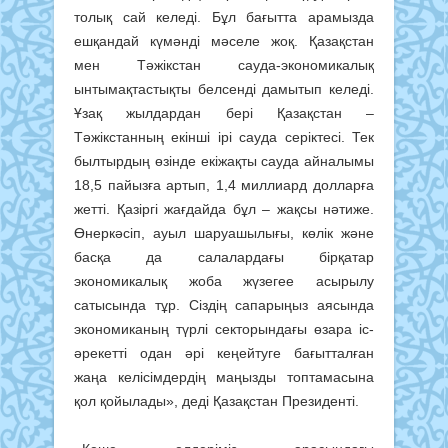
толық сай келеді. Бұл бағытта арамызда
ешқандай күмәнді мәселе жоқ. Қазақстан
мен Тәжікстан сауда-экономикалық
ынтымақтастықты белсенді дамытып келеді.
Ұзақ жылдардан бері Қазақстан –
Тәжікстанның екінші ірі сауда серіктесі. Тек
былтырдың өзінде екіжақты сауда айналымы
18,5 пайызға артып, 1,4 миллиард долларға
жетті. Қазіргі жағдайда бұл – жақсы нәтиже.
Өнеркәсіп, ауыл шаруашылығы, көлік және
басқа да салалардағы бірқатар
экономикалық жоба жүзегее асырылу
сатысында тұр. Сіздің сапарыңыз аясында
экономиканың түрлі секторындағы өзара іс-
әрекетті одан әрі кеңейтуге бағытталған
жаңа келісімдердің маңызды топтамасына
қол қойылады», деді Қазақстан Президенті.