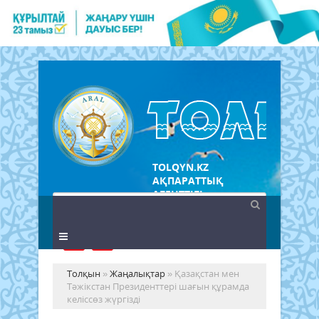
TOLQYN.KZ
АҚПАРАТТЫҚ
АГЕНТТІГІ
Толқын
»
Жаңалықтар
» Қазақстан мен
Тәжікстан Президенттері шағын құрамда
келіссөз жүргізді