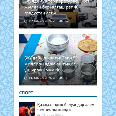
Сеулде ауа температурасы жеті
жылдан бері алғаш рет 40
градустан асты
07 тамыз 2026 ж.
67
БҰҰ дабыл қақты: Тағы 50
миллион адам аштыққа
ұшырауы мүмкін
06 тамыз 2026 ж.
83
СПОРТ
Қазақстандық балуандар әлем
чемпионы атанды
03 тамыз 2026 ж.