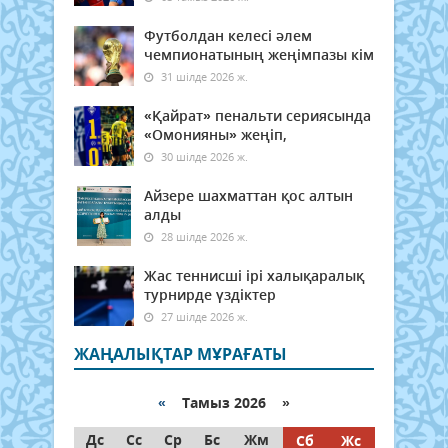
Футболдан келесі әлем
чемпионатының жеңімпазы кім
31 шілде 2026 ж.
«Қайрат» пенальти сериясында
«Омонияны» жеңіп,
30 шілде 2026 ж.
Айзере шахматтан қос алтын
алды
28 шілде 2026 ж.
Жас теннисші ірі халықаралық
турнирде үздіктер
27 шілде 2026 ж.
ЖАҢАЛЫҚТАР МҰРАҒАТЫ
«
Тамыз 2026 »
Дс
Сс
Ср
Бс
Жм
Сб
Жс