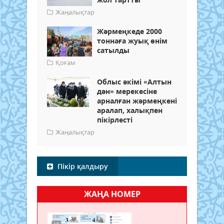
Жаңалықтар
Жәрмеңкеде 2000
тоннаға жуық өнім
сатылды
Қоғам
Облыс әкімі «Алтын
дән» мерекесіне
арналған жәрмеңкені
аралап, халықпен
пікірлесті
Жаңалықтар
Пікір қалдыру
ЖАҢА НОМЕР