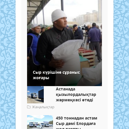
Сыр күрішіне сұраныс
жоғары
Астанада
қызылордалықтар
жәрмеңкесі өтеді
Жаңалықтар
450 тоннадан астам
Сыр дәмі Елордаға
жол тартты