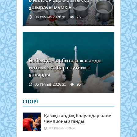
миллион адам аштыққа
ұшырауы мүмкін
06 тамыз 2026 ж.
76
Өзбекстан орбитаға жасанды
интеллекті бар спутникті
ұшырды
05 тамыз 2026 ж.
95
СПОРТ
Қазақстандық балуандар әлем
чемпионы атанды
03 тамыз 2026 ж.