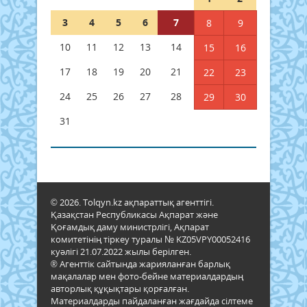
3
4
5
6
7
8
9
10
11
12
13
14
15
16
17
18
19
20
21
22
23
24
25
26
27
28
29
30
31
© 2026. Tolqyn.kz ақпараттық агенттігі.
Қазақстан Республикасы Ақпарат және
Қоғамдық даму министрлігі, Ақпарат
комитетінің тіркеу туралы № KZ05VPY00052416
куәлігі 21.07.2022 жылы берілген.
® Агенттік сайтында жарияланған барлық
мақалалар мен фото-бейне материалдардың
авторлық құқықтары қорғалған.
Материалдарды пайдаланған жағдайда сілтеме