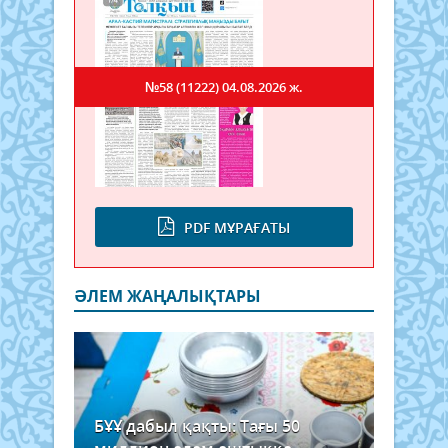
№58 (11222)
04.08.2026 ж.
PDF МҰРАҒАТЫ
ӘЛЕМ ЖАҢАЛЫҚТАРЫ
БҰҰ дабыл қақты: Тағы 50