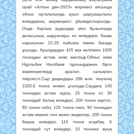
орай «Алтын дән-2023» мерекесі аясында
облыс орталығында ауыл шаруашылығы
өнімдерінің жәрмеңкесі ұйымдастырылды.
Онда барлық аудандар мен Қызылорда
қаласының шаруалары өз өнімдерін базар
нарығынан 15-20 пайызға төмен бағада
ұсынды. Ауылдардан 425 жүк көлігімен 1000
тоннадан астам өнім әкелінді.Облыс әкімі
Нұрлыбек Нәлібаев тұрғындармен бірге
жәрмеңкелерді аралап, халықпен
пікірлесті.Сыр диқандары 286 млн. теңгенің
1020,6 тонна өнімін ұсынуда.Саудаға 140
тоннадан астам күріш, 25 тонна ет, 30
тоннадай балық өнімдері, 200 тонна картоп,
80 тонна сәбіз, 120 тонна пияз, 90 тоннадан
астам көкөніс пен жеміс-жидектер, 200 тонна
бақша өнімдері, 115 тонна асқабақ, 6
тоннадай сүт өнімдері, 10 тоннаға жуық