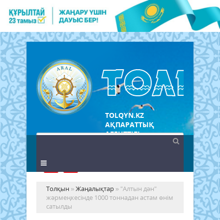
TOLQYN.KZ
АҚПАРАТТЫҚ
АГЕНТТІГІ
Толқын
»
Жаңалықтар
» "Алтын дән"
жәрмеңкесінде 1000 тоннадан астам өнім
сатылды