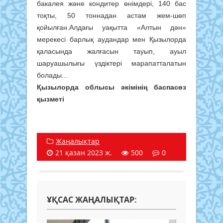
бакалея және кондитер өнімдері, 140 бас
тоқты, 50 тоннадан астам жем-шөп
қойылған.Алдағы уақытта «Алтын дән»
мерекесі барлық аудандар мен Қызылорда
қаласында жалғасын тауып, ауыл
шаруашылығы үздіктері марапатталатын
болады...
Қызылорда облысы әкімінің баспасөз
қызметі
Жаңалықтар
21 қазан 2023 ж.
500
0
ҰҚСАС ЖАҢАЛЫҚТАР: