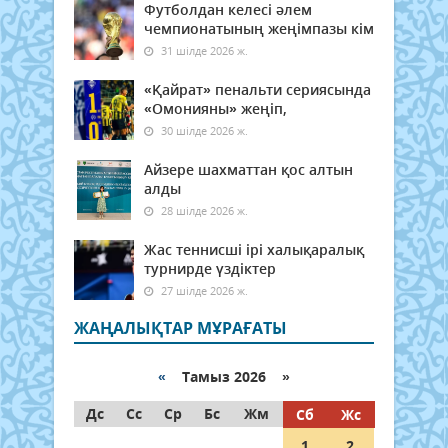
Футболдан келесі әлем
чемпионатының жеңімпазы кім
31 шілде 2026 ж.
«Қайрат» пенальти сериясында
«Омонияны» жеңіп,
30 шілде 2026 ж.
Айзере шахматтан қос алтын
алды
28 шілде 2026 ж.
Жас теннисші ірі халықаралық
турнирде үздіктер
27 шілде 2026 ж.
ЖАҢАЛЫҚТАР МҰРАҒАТЫ
«
Тамыз 2026 »
Дс
Сс
Ср
Бс
Жм
Сб
Жс
1
2