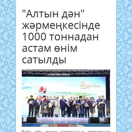
"Алтын дән"
жәрмеңкесінде
1000 тоннадан
астам өнім
сатылды
Бүгін егін жинау науқанының аяқталуына